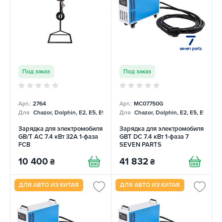
Под заказ
Под заказ
Арт.:
2764
Арт.:
MC07750G
Для
Chazor, Dolphin, E2, E5, E9, Mercedes
Для
Chazor, Dolphin, E2, E5, E9, Me
Зарядка для электромобиля
Зарядка для электромобиля
GB/T AC 7.4 кВт 32А 1-фаза
GBT DC 7.4 кВт 1-фаза 7
FCB
SEVEN PARTS
10 400
41 832
₴
₴
ДЛЯ АВТО ИЗ КИТАЯ
ДЛЯ АВТО ИЗ КИТАЯ