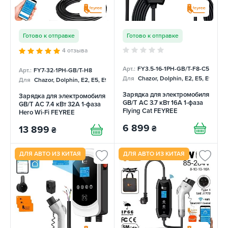
Готово к отправке
Готово к отправке
4 отзыва
Арт.:
FY3.5-16-1PH-GB/T-F8-C5
Арт.:
FY7-32-1PH-GB/T-H8
Для
Chazor, Dolphin, E2, E5, E9, Me
Для
Chazor, Dolphin, E2, E5, E9, Mercedes
Зарядка для электромобиля
Зарядка для электромобиля
GB/T AC 3.7 кВт 16А 1-фаза
GB/T AC 7.4 кВт 32А 1-фаза
Flying Cat FEYREE
Hero Wi-Fi FEYREE
6 899
₴
13 899
₴
ДЛЯ АВТО ИЗ КИТАЯ
ДЛЯ АВТО ИЗ КИТАЯ