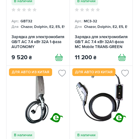
В наличии
В наличии
Арт.:
GBT32
Арт.:
MC3-32
Для
Chazor, Dolphin, E2, E5, E9, Mercedes
Для
Chazor, Dolphin, E2, E5, E9, Me
Зарядка для электромобиля
Зарядка для электромобиля
GB/T AC 7.4 кВт 32А 1-фаза
GB/T AC 7.4 кВт 32A1-фаза
AUTONOMY
MC Mobile TRANS-GREEN
9 520
11 200
₴
₴
ДЛЯ АВТО ИЗ КИТАЯ
ДЛЯ АВТО ИЗ КИТАЯ
В наличии
В наличии