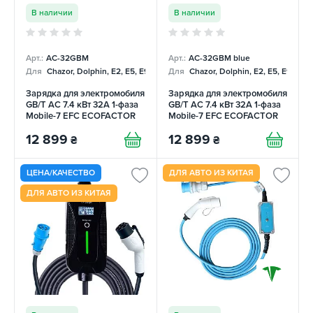
В наличии
В наличии
Арт.:
AC-32GBM
Арт.:
AC-32GBM blue
Для
Chazor, Dolphin, E2, E5, E9, Mercedes
Для
Chazor, Dolphin, E2, E5, E9, Me
Зарядка для электромобиля
Зарядка для электромобиля
GB/T AC 7.4 кВт 32А 1-фаза
GB/T AC 7.4 кВт 32А 1-фаза
Mobile-7 EFС ECOFACTOR
Mobile-7 EFС ECOFACTOR
12 899
12 899
₴
₴
ЦЕНА/КАЧЕСТВО
ДЛЯ АВТО ИЗ КИТАЯ
ДЛЯ АВТО ИЗ КИТАЯ