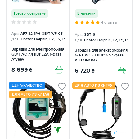
Готово к отправке
В наличии
4 отзыва
Арт.:
AF7-32-1PH-GB/T-WF-С5
Арт.:
GBT16
Для
Chazor, Dolphin, E2, E5, E9, Mercedes
Для
Chazor, Dolphin, E2, E5, E9, Me
Зарядка для электромобиля
Зарядка для электромобиля
GB/T AC 7.4 кВт 32А 1-фаза
GB/T AC 3.7 кВт 16А 1-фаза
Afyeev
AUTONOMY
8 699
₴
6 720
₴
ЦЕНА/КАЧЕСТВО
ДЛЯ АВТО ИЗ КИТАЯ
ДЛЯ АВТО ИЗ КИТАЯ