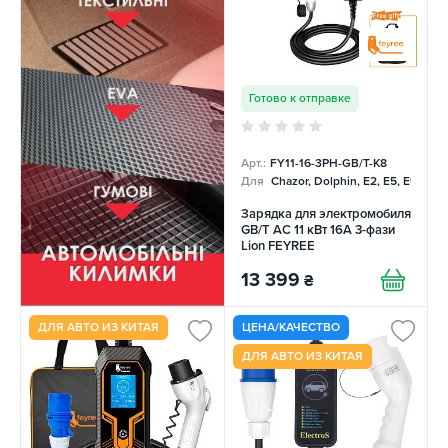
Готово к отправке
Арт.:
FY11-16-3PH-GB/T-K8
Для
Chazor, Dolphin, E2, E5, E9, Me
Зарядка для электромобиля
GB/T AC 11 кВт 16A 3-фази
Lion FEYREE
13 399
₴
ДЛЯ АВТО ИЗ КИТАЯ
ЦЕНА/КАЧЕСТВО
ДЛЯ АВТО ИЗ КИТАЯ