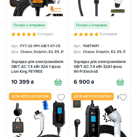
Готово к отправке
Готово к отправке
3 отзыва
5 отзывов
Арт.:
FY7-32-1PH-GB/T-K7-C5
Арт.:
7GBTWIFI
Для
Chazor, Dolphin, E2, E5, E9, Mercedes
Для
Chazor, Dolphin, E2, E5, E9, Me
Зарядка для электромобиля
Зарядка для электромобиля
GB/T AC 7.4 кВт 32А 1-фаза
GB/T AC 7.4 кВт 32A1-фаза
Lion King FEYREE
WI-FI ElectroS
10 399
6 900
₴
₴
ДЛЯ АВТО ИЗ КИТАЯ
ДЛЯ АВТО ИЗ КИТАЯ