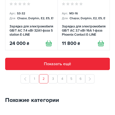
Арт.:
S3-32
Арт.:
М3-16
Для
Chazor, Dolphin, E2, E5, E9, Mercedes
Для
Chazor, Dolphin, E2, E5, E9, Me
Зарядка для электромобиля
Зарядка для электромобиля
GB/T AC 7.4 кВт 32A1-фаза S
GB/T AC 3.7 кВт 16А 1-фаза
station E-LINE
Phoenix Contact E-LINE
24 000
11 800
₴
₴
Показать ещё
1
2
3
4
5
6
Похожие категории