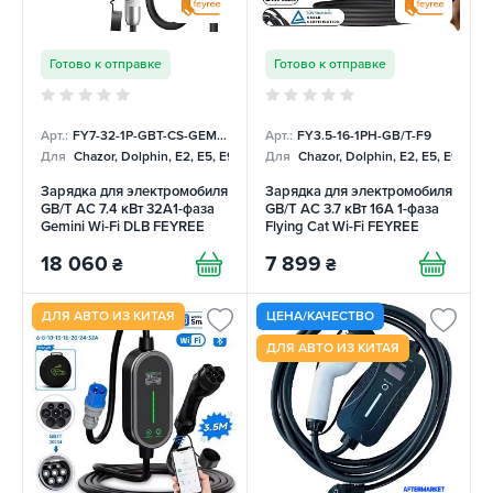
Готово к отправке
Готово к отправке
Арт.:
FY7-32-1P-GBT-CS-GEM-DLB
Арт.:
FY3.5-16-1PH-GB/T-F9
Для
Chazor, Dolphin, E2, E5, E9, Mercedes
Для
Chazor, Dolphin, E2, E5, E9, Me
Зарядка для электромобиля
Зарядка для электромобиля
GB/T AC 7.4 кВт 32A1-фаза
GB/T AC 3.7 кВт 16А 1-фаза
Gemini Wi-Fi DLB FEYREE
Flying Cat Wi-Fi FEYREE
18 060
7 899
₴
₴
ДЛЯ АВТО ИЗ КИТАЯ
ЦЕНА/КАЧЕСТВО
ДЛЯ АВТО ИЗ КИТАЯ