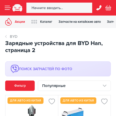
Акции
Каталог
Запчасти на китайские авто
Запча
BYD
Зарядные устройства для BYD Han,
страница 2
ПОИСК ЗАПЧАСТЕЙ ПО ФОТО
Популярные
Фильтр
ДЛЯ АВТО ИЗ КИТАЯ
ДЛЯ АВТО ИЗ КИТАЯ