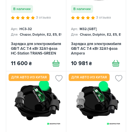
В наличии
В наличии
3 отзыва
3 отзыва
Арт.:
НC3-32
Арт.:
M32-[GBT]
Для
Chazor, Dolphin, E2, E5, E9, Mercedes
Для
Chazor, Dolphin, E2, E5, E9, Me
Зарядка для электромобиля
Зарядка для электромобиля
GB/T AC 7.4 кВт 32A1-фаза
GB/T AC 7.4 кВт 32A1-фаза
HC-Station TRANS-GREEN
Ampera
11 600
10 981
₴
₴
ДЛЯ АВТО ИЗ КИТАЯ
ДЛЯ АВТО ИЗ КИТАЯ