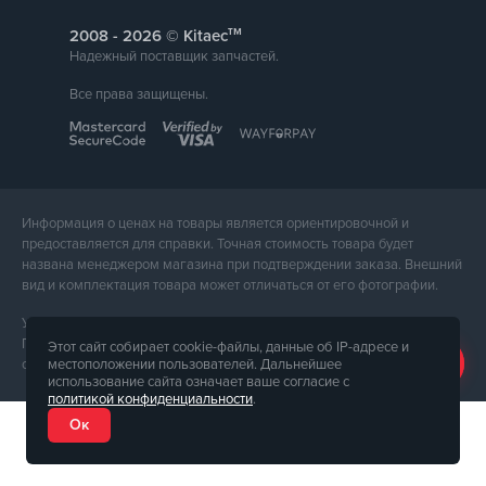
тм
2008 -
© Kitaec
Надежный поставщик запчастей.
Все права защищены.
Информация о ценах на товары является ориентировочной и
предоставляется для справки. Точная стоимость товара будет
названа менеджером магазина при подтверждении заказа. Внешний
вид и комплектация товара может отличаться от его фотографии.
Услуги предоставляет ФЛП Тюпа Петр Павлович, ИПН 2770105454.
Политика конфиденциальности доступна по
ссылке
. Публичная
Этот сайт собирает cookie-файлы, данные об IP-адресе и
местоположении пользователей. Дальнейшее
оферта доступна по
ссылке
.
использование сайта означает ваше согласие с
политикой конфиденциальности
.
Ок