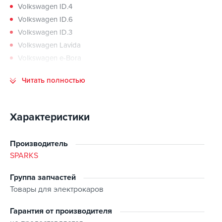
Volkswagen ID.4
Volkswagen ID.6
Volkswagen ID.3
Volkswagen Lavida
Volkswagen e-Bora
BYD Song Plus
Читать полностью
BYD Tang
BYD Yuan
BYD Han
Характеристики
BYD Seagull
Honda M-NV
Производитель
Honda e:NP1
SPARKS
Honda e:NS
Nissan Ariya
Группа запчастей
Toyota bZ4X
Товары для электрокаров
Zeekr 001
Гарантия от производителя
Zeekr X