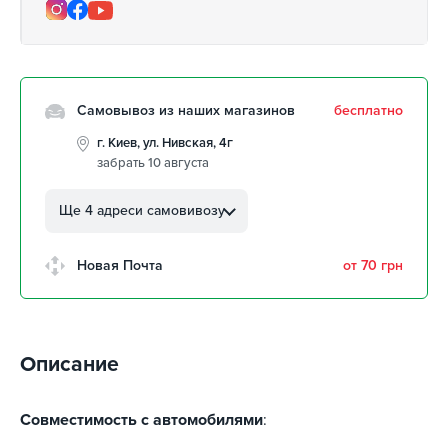
Самовывоз из наших магазинов
бесплатно
г. Киев, ул. Нивская, 4г
забрать 10 августа
г. Кропивницкий, ул.
Автолюбителей, 8а
Ще 4 адреси самовивозу
забрать 10 августа
г. Кропивницкий, Клинцовский
Новая Почта
от 70 грн
авторынок
забрать 10 августа
г. Киев, пр.Николая Бажана, 26
забрать 10 августа
Описание
г. Киев, ул. Остафия
Дашкевича, 15
забрать 10 августа
Совместимость с автомобилями
: