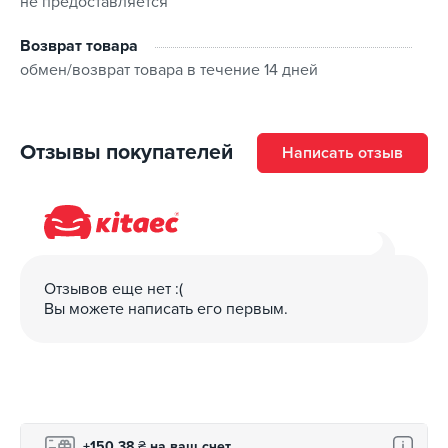
не предоставляется
Audi e-tron
BMW i3
Возврат товара
BMW iX
обмен/возврат товара в течение 14 дней
Weltmeister EX5
Chery eQ1
MG 4
Отзывы покупателей
Написать отзыв
и другие
Отзывов еще нет :(
Вы можете написать его первым.
+150,38
₴
на ваш счет