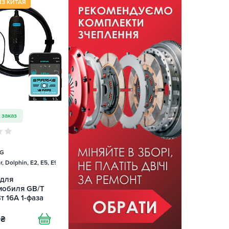
ИЗ КИТАЯ
 заказ
TG
, Dolphin, E2, E5, E9, Mercedes
 для
мобиля GB/T
т 16А 1-фаза
 Smart SPARKS
₴