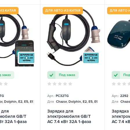
ИЗ КИТАЯ
ДЛЯ АВТО ИЗ КИТАЯ
ДЛЯ АВТО 
 заказ
Под заказ
Под
TG
Арт.:
PC32TG
Арт.:
2292
r, Dolphin, E2, E5, E9, Mercedes
Для
Chazor, Dolphin, E2, E5, E9, Mercedes
Для
Chazor
 для
Зарядка для
Зарядка
мобиля GB/T
электромобиля GB/T
электро
Вт 32А 1-фаза
AC 7.4 кВт 32А 1-фаза
AC 7.4 к
e Smart SPARKS
Portable Charger
Toyota