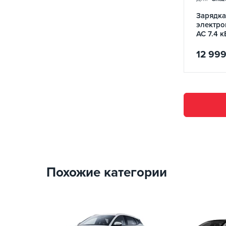
Зарядка
электро
AC 7.4 к
Wall Sta
REDAU
12 99
Похожие категории