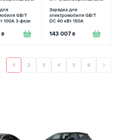
 для
Зарядка для
мобиля GB/T
электромобиля GB/T
т 100А 3-фази
DC 40 кВт 150А
143 007
₴
₴
1
2
3
4
5
6