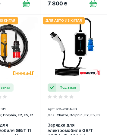
7 800
₴
₴
ИЗ КИТАЯ
ДЛЯ АВТО ИЗ КИТАЯ
 заказ
Под заказ
311
Арт.:
RD-7GBT-LB
, Dolphin, E2, E5, E9, Mercedes
Для
Chazor, Dolphin, E2, E5, E9, Mercedes
 для
Зарядка для
обиля GB/T 11
электромобиля GB/T