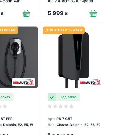
3-фази Air
AC 7.4 кВт 32А 1-фаза
Lite Basic REDAUTO
5 999
₴
₴
ИЗ КИТАЯ
ДЛЯ АВТО ИЗ КИТАЯ
 заказ
Под заказ
BT-PPP
Арт.:
R8-7-GBT
, Dolphin, E2, E5, E9, Mercedes
Для
Chazor, Dolphin, E2, E5, E9, Mercedes
 для
Зарядка для