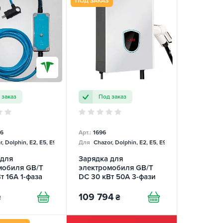
ПОД ЗАКАЗ
 заказ
Под заказ
6
Арт.:
1696
, Dolphin, E2, E5, E9, Mercedes
Для
Chazor, Dolphin, E2, E5, E9, Mercedes
 для
Зарядка для
мобиля GB/T
электромобиля GB/T
т 16А 1-фаза
DC 30 кВт 50А 3-фази
le TRANS-
TARY
109 794
₴
₴