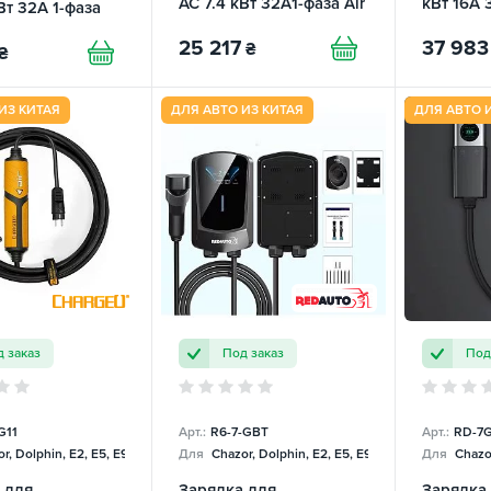
AC 7.4 кВт 32A1-фаза Air
кВт 16A 
Вт 32А 1-фаза
ChargeU
ChargeU
25 217
37 983
₴
₴
ИЗ КИТАЯ
ДЛЯ АВТО ИЗ КИТАЯ
ДЛЯ АВТО 
 заказ
Под заказ
Под
G11
Арт.:
R6-7-GBT
Арт.:
RD-7G
r, Dolphin, E2, E5, E9, Mercedes
Для
Chazor, Dolphin, E2, E5, E9, Mercedes
Для
Chazor
 для
Зарядка для
Зарядка