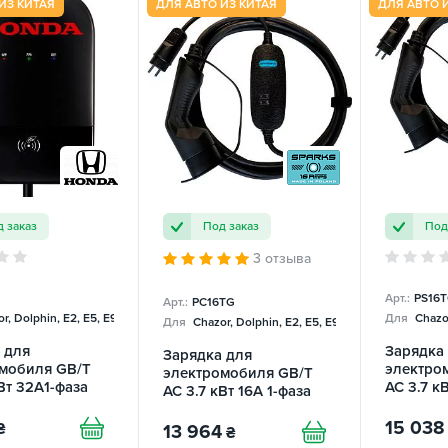
ИЗ КИТАЯ
ДЛЯ АВТО ИЗ КИТАЯ
ДЛЯ АВТО 
 заказ
Под заказ
Под
3 отзыва
Арт.:
PS16
Арт.:
PC16TG
r, Dolphin, E2, E5, E9, Mercedes
Для
Chazor
Для
Chazor, Dolphin, E2, E5, E9, Mercedes
 для
Зарядка
Зарядка для
мобиля GB/T
электро
электромобиля GB/T
Вт 32A1-фаза
AC 3.7 кВ
AC 3.7 кВт 16А 1-фаза
Portable
Portable Charger
15 038
SPARKS
₴
13 964
₴