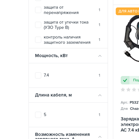
защита от
1
ДЛЯ АВТО 
перенапряжения
защита от утечки тока
1
(УЗО Type B)
контроль наличия
1
защитного заземления
контроль температуры
1
Мощность, кВт
огнеустойчивый материал
1
корпуса
7.4
1
температурная защита
1
Под
печатной платы
электростатическая
1
Длина кабеля, м
защита
Арт.:
PS32
Для
Chazo
5
1
Зарядка
электро
AC 7.4 к
Возможность изменения
Portabl