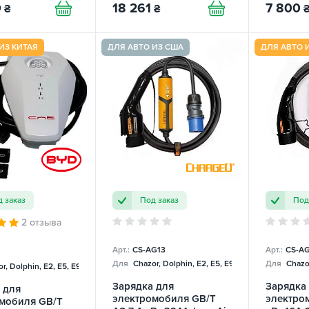
SPARKS
0
18 261
7 800
₴
₴
ИЗ КИТАЯ
ДЛЯ АВТО ИЗ США
ДЛЯ АВТО 
 заказ
Под заказ
Под
2 отзыва
Арт.:
CS-AG13
Арт.:
CS-AG
Для
Chazor, Dolphin, E2, E5, E9, Mercedes
Для
Chazor
r, Dolphin, E2, E5, E9, Mercedes
Зарядка для
Зарядка
 для
электромобиля GB/T
электром
мобиля GB/T