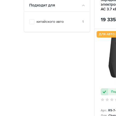
электро
Подходит для
AC 3.7 к
Charge
19 335
китайского авто
1
ДЛЯ АВТО 
Под
Арт.:
R5-7
Для
Chazo