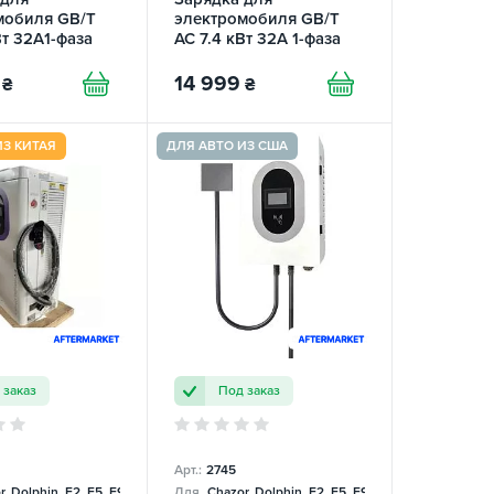
мобиля GB/T
электромобиля GB/T
Вт 32A1-фаза
AC 7.4 кВт 32А 1-фаза
ro+ REDAUTO
Wall Station Q8
REDAUTO
14 999
₴
₴
ИЗ КИТАЯ
ДЛЯ АВТО ИЗ США
 заказ
Под заказ
Арт.:
2745
, Dolphin, E2, E5, E9, Mercedes
Для
Chazor, Dolphin, E2, E5, E9, Mercedes