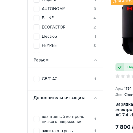
ДЛЯ АВТО 
AUTONOMY
3
E-LINE
4
ECOFACTOR
2
ElectroS
1
FEYREE
8
SPARKS
1
Разьем
TRANS-GREEN
2
Под
UACHARGER
46
GB/T AC
1
ZENCAR
4
Арт.:
1754
Для
Chazo
Дополнительная защита
Зарядка
электро
AC 7.4 к
адаптивный контроль
1
HONDA
низкого напряжения
7 800
защита от грозы
1