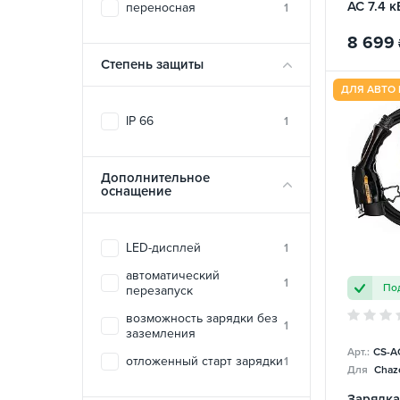
AC 7.4 к
переносная
1
BYD
8 699
Степень защиты
ДЛЯ АВТО 
IP 66
1
Дополнительное
оснащение
LED-дисплей
1
автоматический
1
Под
перезапуск
возможность зарядки без
1
заземления
Арт.:
CS-A
отложенный старт зарядки
1
Для
Chazo
Зарядка