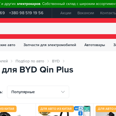
W и других
электрокаров
. Собственный склад с широким ассортимент
 69
+380 98 519 19 56
Акции
Вакансии
Контакт
ские авто
Запчасти для электромобилей
Автотовары
З
илей
Подбор по авто
BYD
для BYD Qin Plus
Популярные
ь:
ИЗ КИТАЯ
ДЛЯ АВТО ИЗ КИТАЯ
ДЛЯ АВТО 