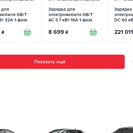
 для
Зарядка для
Зарядка
мобиля GB/T
электромобиля GB/T
электро
Вт 32А 1-фаза
AC 3.7 кВт 16А 1-фаза
DC 60 кВ
tion Q5
Lite Pro Wi-FI REDAUTO
TO
9
8 699
221 011
₴
₴
Показать ещё