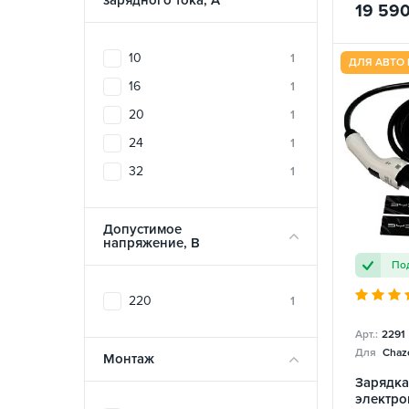
зарядного тока, A
19 59
10
1
ДЛЯ АВТО 
16
1
20
1
24
1
32
1
Допустимое
напряжение, В
Под
220
1
Арт.:
2291
Для
Chazo
Монтаж
Зарядка
электро