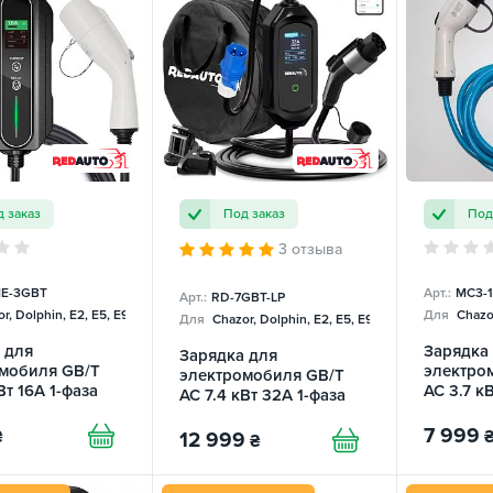
 заказ
Под заказ
Под
3 отзыва
E-3GBT
Арт.:
MC3-1
Арт.:
RD-7GBT-LP
r, Dolphin, E2, E5, E9, Mercedes
Для
Chazor
Для
Chazor, Dolphin, E2, E5, E9, Mercedes, Tang
 для
Зарядка
Зарядка для
мобиля GB/T
электро
электромобиля GB/T
Вт 16А 1-фаза
AC 3.7 кВ
AC 7.4 кВт 32А 1-фаза
Basic REDAUTO
MC Mobi
Lite Pro Wi-Fi REDAUTO
GREEN
7 999
₴
12 999
₴