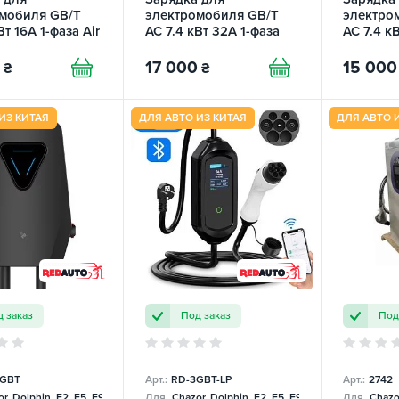
мобиля GB/T
электромобиля GB/T
электро
Вт 16А 1-фаза Air
AC 7.4 кВт 32А 1-фаза
AC 7.4 к
U
Wall Station Q6
Prime P
REDAUTO
17 000
15 000
₴
₴
ИЗ КИТАЯ
ДЛЯ АВТО ИЗ КИТАЯ
ДЛЯ АВТО 
 заказ
Под заказ
Под
-GBT
Арт.:
RD-3GBT-LP
Арт.:
2742
r, Dolphin, E2, E5, E9, Mercedes
Для
Chazor, Dolphin, E2, E5, E9, Mercedes
Для
Chazor