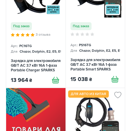
Под заказ
Под заказ
3 отзыва
Арт.:
PS16TG
Арт.:
PC16TG
Для
Chazor, Dolphin, E2, E5, E9, Me
Для
Chazor, Dolphin, E2, E5, E9, Mercedes
Зарядка для электромобиля
Зарядка для электромобиля
GB/T AC 3.7 кВт 16А 1-фаза
GB/T AC 3.7 кВт 16А 1-фаза
Portable Smart SPARKS
Portable Charger SPARKS
15 038
₴
13 964
₴
ДЛЯ АВТО ИЗ КИТАЯ