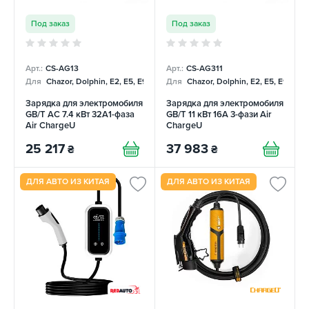
Под заказ
Под заказ
Арт.:
CS-AG13
Арт.:
CS-AG311
Для
Chazor, Dolphin, E2, E5, E9, Mercedes
Для
Chazor, Dolphin, E2, E5, E9, Me
Зарядка для электромобиля
Зарядка для электромобиля
GB/T AC 7.4 кВт 32A1-фаза
GB/T 11 кВт 16A 3-фази Air
Air ChargeU
ChargeU
25 217
37 983
₴
₴
ДЛЯ АВТО ИЗ КИТАЯ
ДЛЯ АВТО ИЗ КИТАЯ