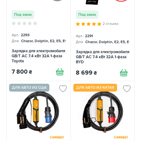
Под заказ
Под заказ
2 отзыва
Арт.:
2293
Арт.:
2291
Для
Chazor, Dolphin, E2, E5, E9, Mercedes
Для
Chazor, Dolphin, E2, E5, E9, Me
Зарядка для электромобиля
Зарядка для электромобиля
GB/T AC 7.4 кВт 32А 1-фаза
GB/T AC 7.4 кВт 32А 1-фаза
Toyota
BYD
7 800
₴
8 699
₴
ДЛЯ АВТО ИЗ США
ДЛЯ АВТО ИЗ КИТАЯ