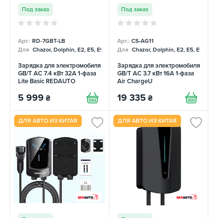
Под заказ
Под заказ
Арт.:
RD-7GBT-LB
Арт.:
CS-AG11
Для
Chazor, Dolphin, E2, E5, E9, Mercedes
Для
Chazor, Dolphin, E2, E5, E9, Me
Зарядка для электромобиля
Зарядка для электромобиля
GB/T AC 7.4 кВт 32А 1-фаза
GB/T AC 3.7 кВт 16А 1-фаза
Lite Basic REDAUTO
Air ChargeU
5 999
19 335
₴
₴
ДЛЯ АВТО ИЗ КИТАЯ
ДЛЯ АВТО ИЗ КИТАЯ