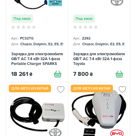
Под заказ
Под заказ
Арт.:
PC32TG
Арт.:
2292
Для
Chazor, Dolphin, E2, E5, E9, Mercedes
Для
Chazor, Dolphin, E2, E5, E9, Me
Зарядка для электромобиля
Зарядка для электромобиля
GB/T AC 7.4 кВт 32А 1-фаза
GB/T AC 7.4 кВт 32А 1-фаза
Portable Charger SPARKS
Toyota
18 261
7 800
₴
₴
ДЛЯ АВТО ИЗ КИТАЯ
ДЛЯ АВТО ИЗ КИТАЯ