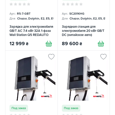
Арт.:
R5-7-GBT
Арт.:
SC201KHG
Для
Chazor, Dolphin, E2, E5, E9, Mercedes
Для
Chazor, Dolphin, E2, E5, E9, Me
Зарядка для электромобиля
Зарядная станция для
GB/T AC 7.4 кВт 32А 1-фаза
электромобиля 20 кВт GB/T
Wall Station Q5 REDAUTO
DC (китайское авто)
REDAUTO
12 999
89 600
₴
₴
Под заказ
Под заказ