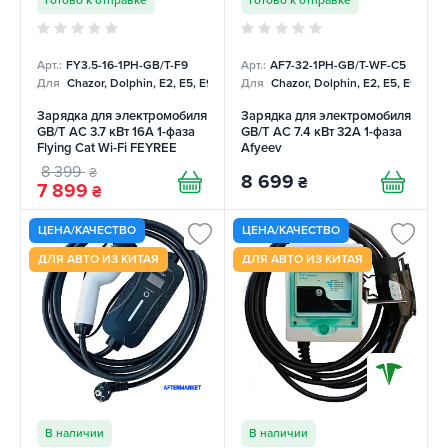
Арт.:
FY3.5-16-1PH-GB/T-F9
Арт.:
AF7-32-1PH-GB/T-WF-С5
Для
Chazor, Dolphin, E2, E5, E9, Mercedes
Для
Chazor, Dolphin, E2, E5, E9, Me
Зарядка для электромобиля
Зарядка для электромобиля
GB/T AC 3.7 кВт 16А 1-фаза
GB/T AC 7.4 кВт 32А 1-фаза
Flying Cat Wi-Fi FEYREE
Afyeev
8 399
₴
8 699
₴
7 899
₴
ЦЕНА/КАЧЕСТВО
ЦЕНА/КАЧЕСТВО
ДЛЯ АВТО ИЗ КИТАЯ
ДЛЯ АВТО ИЗ КИТАЯ
В наличии
В наличии