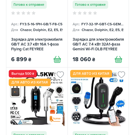
Готово к отправке
Готово к отправке
Арт.:
FY3.5-16-1PH-GB/T-F8-C5
Арт.:
FY7-32-1P-GBT-CS-GEM-DLB
Для
Chazor, Dolphin, E2, E5, E9, Mercedes
Для
Chazor, Dolphin, E2, E5, E9, Me
Зарядка для электромобиля
Зарядка для электромобиля
GB/T AC 3.7 кВт 16А 1-фаза
GB/T AC 7.4 кВт 32A1-фаза
Flying Cat FEYREE
Gemini Wi-Fi DLB FEYREE
6 899
18 060
₴
₴
Выгода 500
ДЛЯ АВТО ИЗ КИТАЯ
₴
ДЛЯ АВТО ИЗ КИТАЯ
Готово к отправке
Готово к отправке