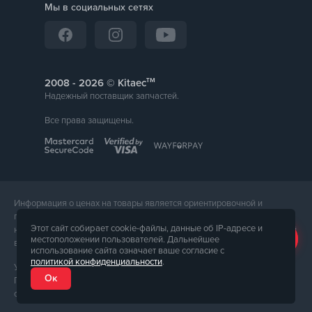
Мы в социальных сетях
тм
2008 -
© Kitaec
Надежный поставщик запчастей.
Все права защищены.
Информация о ценах на товары является ориентировочной и
предоставляется для справки. Точная стоимость товара будет
Этот сайт собирает cookie-файлы, данные об IP-адресе и
названа менеджером магазина при подтверждении заказа. Внешний
местоположении пользователей. Дальнейшее
вид и комплектация товара может отличаться от его фотографии.
использование сайта означает ваше согласие с
политикой конфиденциальности
.
Услуги предоставляет ФЛП Тюпа Петр Павлович, ИПН 2770105454.
Ок
Политика конфиденциальности доступна по
ссылке
. Публичная
оферта доступна по
ссылке
.