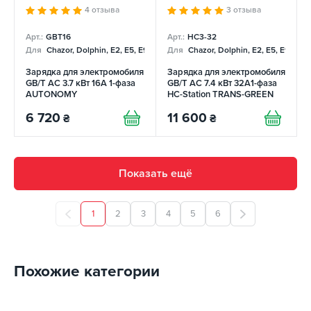
4 отзыва
3 отзыва
Арт.:
GBT16
Арт.:
НC3-32
Для
Chazor, Dolphin, E2, E5, E9, Mercedes
Для
Chazor, Dolphin, E2, E5, E9, Me
Зарядка для электромобиля
Зарядка для электромобиля
GB/T AC 3.7 кВт 16А 1-фаза
GB/T AC 7.4 кВт 32A1-фаза
AUTONOMY
HC-Station TRANS-GREEN
6 720
11 600
₴
₴
Показать ещё
1
2
3
4
5
6
Похожие категории