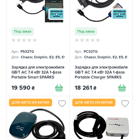
Под заказ
Под заказ
Арт.:
PS32TG
Арт.:
PC32TG
Для
Chazor, Dolphin, E2, E5, E9, Mercedes
Для
Chazor, Dolphin, E2, E5, E9, Me
Зарядка для электромобиля
Зарядка для электромобиля
GB/T AC 7.4 кВт 32А 1-фаза
GB/T AC 7.4 кВт 32А 1-фаза
Portable Smart SPARKS
Portable Charger SPARKS
19 590
18 261
₴
₴
ДЛЯ АВТО ИЗ КИТАЯ
ДЛЯ АВТО ИЗ КИТАЯ