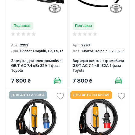
Под заказ
Под заказ
Арт.:
2292
Арт.:
2293
Для
Chazor, Dolphin, E2, E5, E9, Mercedes
Для
Chazor, Dolphin, E2, E5, E9, Me
Зарядка для электромобиля
Зарядка для электромобиля
GB/T AC 7.4 кВт 32А 1-фаза
GB/T AC 7.4 кВт 32А 1-фаза
Toyota
Toyota
7 800
7 800
₴
₴
ДЛЯ АВТО ИЗ США
ДЛЯ АВТО ИЗ КИТАЯ