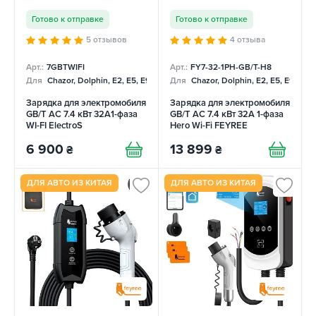
Готово к отправке
Готово к отправке
5 отзывов
4 отзыва
Арт.:
7GBTWIFI
Арт.:
FY7-32-1PH-GB/T-H8
Для
Chazor, Dolphin, E2, E5, E9, Mercedes
Для
Chazor, Dolphin, E2, E5, E9, Me
Зарядка для электромобиля
Зарядка для электромобиля
GB/T AC 7.4 кВт 32A1-фаза
GB/T AC 7.4 кВт 32А 1-фаза
WI-FI ElectroS
Hero Wi-Fi FEYREE
6 900
13 899
₴
₴
ДЛЯ АВТО ИЗ КИТАЯ
ДЛЯ АВТО ИЗ КИТАЯ