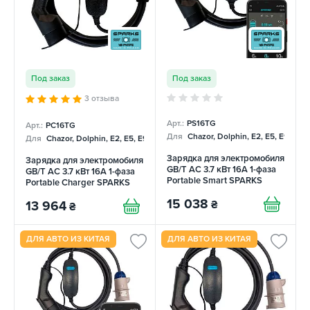
Под заказ
Под заказ
3 отзыва
Арт.:
PS16TG
Арт.:
PC16TG
Для
Chazor, Dolphin, E2, E5, E9, Me
Для
Chazor, Dolphin, E2, E5, E9, Mercedes
Зарядка для электромобиля
Зарядка для электромобиля
GB/T AC 3.7 кВт 16А 1-фаза
GB/T AC 3.7 кВт 16А 1-фаза
Portable Smart SPARKS
Portable Charger SPARKS
15 038
₴
13 964
₴
ДЛЯ АВТО ИЗ КИТАЯ
ДЛЯ АВТО ИЗ КИТАЯ