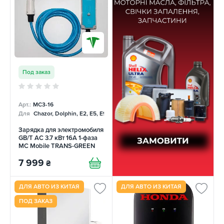
Под заказ
Арт.:
MC3-16
Для
Chazor, Dolphin, E2, E5, E9, Mercedes
Зарядка для электромобиля
GB/T AC 3.7 кВт 16А 1-фаза
MC Mobile TRANS-GREEN
7 999
₴
ДЛЯ АВТО ИЗ КИТАЯ
ДЛЯ АВТО ИЗ КИТАЯ
ПОД ЗАКАЗ