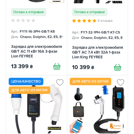
Готово к отправке
Готово к отправке
3 отзыва
Арт.:
FY11-16-3PH-GB/T-K8
Арт.:
FY7-32-1PH-GB/T-K7-C5
Для
Chazor, Dolphin, E2, E5, E9, Mercedes
Для
Chazor, Dolphin, E2, E5, E9, Me
Зарядка для электромобиля
Зарядка для электромобиля
GB/T AC 11 кВт 16A 3-фази
GB/T AC 7.4 кВт 32А 1-фаза
Lion FEYREE
Lion King FEYREE
13 399
₴
10 399
₴
ЦЕНА/КАЧЕСТВО
ДЛЯ АВТО ИЗ КИТАЯ
ДЛЯ АВТО ИЗ КИТАЯ