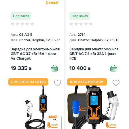
Под заказ
Под заказ
Арт.:
CS-AG11
Арт.:
2764
Для
Chazor, Dolphin, E2, E5, E9, Mercedes
Для
Chazor, Dolphin, E2, E5, E9, Me
Зарядка для электромобиля
Зарядка для электромобиля
GB/T AC 3.7 кВт 16А 1-фаза
GB/T AC 7.4 кВт 32А 1-фаза
Air ChargeU
FCB
19 335
10 400
₴
₴
ДЛЯ АВТО ИЗ КИТАЯ
ДЛЯ АВТО ИЗ КИТАЯ