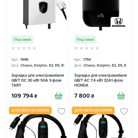
Под заказ
Под заказ
Арт.:
1696
Арт.:
1754
Для
Chazor, Dolphin, E2, E5, E9, Mercedes
Для
Chazor, Dolphin, E2, E5, E9, Me
Зарядка для электромобиля
Зарядка для электромобиля
GB/T DC 30 кВт 50А 3-фази
GB/T AC 7.4 кВт 32A1-фаза
TARY
HONDA
109 794
7 800
₴
₴
ДЛЯ АВТО ИЗ КИТАЯ
ДЛЯ АВТО ИЗ КИТАЯ