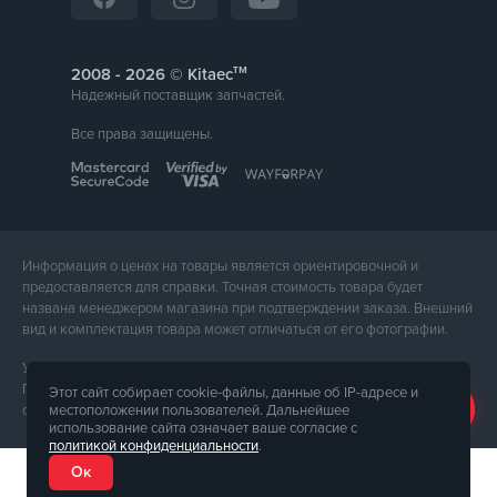
тм
2008 -
© Kitaec
Надежный поставщик запчастей.
Все права защищены.
Информация о ценах на товары является ориентировочной и
предоставляется для справки. Точная стоимость товара будет
названа менеджером магазина при подтверждении заказа. Внешний
вид и комплектация товара может отличаться от его фотографии.
Услуги предоставляет ФЛП Тюпа Петр Павлович, ИПН 2770105454.
Политика конфиденциальности доступна по
ссылке
. Публичная
Этот сайт собирает cookie-файлы, данные об IP-адресе и
местоположении пользователей. Дальнейшее
оферта доступна по
ссылке
.
использование сайта означает ваше согласие с
политикой конфиденциальности
.
Ок