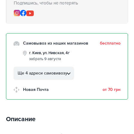
Подпишись, чтобы не потерять
Самовывоз из наших магазинов
бесплатно
г. Киев, ул. Нивская, 4г
забрать 9 августа
г. Кропивницкий, ул.
Автолюбителей, 8а
Ще 4 адреси самовивозу
забрать 9 августа
г. Кропивницкий, Клинцовский
Новая Почта
от 70 грн
авторынок
забрать 9 августа
г. Киев, пр.Николая Бажана, 26
забрать 9 августа
Описание
г. Киев, ул. Остафия
Дашкевича, 15
забрать 9 августа