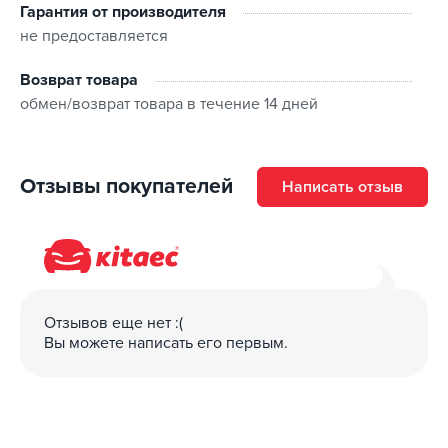
Гарантия от производителя
батарея емкостью 85 кв/ч - 24 часа;
не предоставляется
Комплектация:
Возврат товара
обмен/возврат товара в течение 14 дней
зарядное устройство;
сумка;
инструкция.
Отзывы покупателей
Написать отзыв
Отзывов еще нет :(
Вы можете написать его первым.