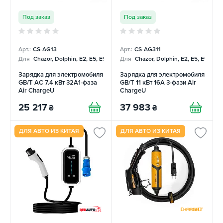
Под заказ
Под заказ
Арт.:
CS-AG13
Арт.:
CS-AG311
Для
Chazor, Dolphin, E2, E5, E9, Mercedes
Для
Chazor, Dolphin, E2, E5, E9, Me
Зарядка для электромобиля
Зарядка для электромобиля
GB/T AC 7.4 кВт 32A1-фаза
GB/T 11 кВт 16A 3-фази Air
Air ChargeU
ChargeU
25 217
37 983
₴
₴
ДЛЯ АВТО ИЗ КИТАЯ
ДЛЯ АВТО ИЗ КИТАЯ