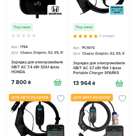
Под заказ
Под заказ
3 отзыва
Арт.:
1754
Арт.:
PC16TG
Для
Chazor, Dolphin, E2, E5, E9, Mercedes
Для
Chazor, Dolphin, E2, E5, E9, Me
Зарядка для электромобиля
Зарядка для электромобиля
GB/T AC 7.4 кВт 32A1-фаза
GB/T AC 3.7 кВт 16А 1-фаза
HONDA
Portable Charger SPARKS
7 800
₴
13 964
₴
ДЛЯ АВТО ИЗ КИТАЯ
ДЛЯ АВТО ИЗ КИТАЯ