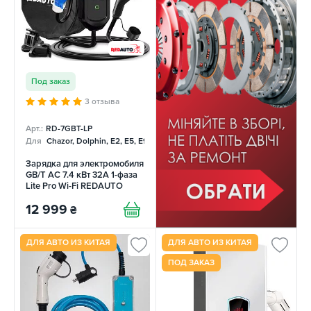
Под заказ
3 отзыва
Арт.:
RD-7GBT-LP
Для
Chazor, Dolphin, E2, E5, E9, Mercedes, Tang
Зарядка для электромобиля
GB/T AC 7.4 кВт 32А 1-фаза
Lite Pro Wi-Fi REDAUTO
12 999
₴
ДЛЯ АВТО ИЗ КИТАЯ
ДЛЯ АВТО ИЗ КИТАЯ
ПОД ЗАКАЗ