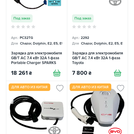
Под заказ
Под заказ
Арт.:
PC32TG
Арт.:
2292
Для
Chazor, Dolphin, E2, E5, E9, Mercedes
Для
Chazor, Dolphin, E2, E5, E9, Me
Зарядка для электромобиля
Зарядка для электромобиля
GB/T AC 7.4 кВт 32А 1-фаза
GB/T AC 7.4 кВт 32А 1-фаза
Portable Charger SPARKS
Toyota
18 261
7 800
₴
₴
ДЛЯ АВТО ИЗ КИТАЯ
ДЛЯ АВТО ИЗ КИТАЯ