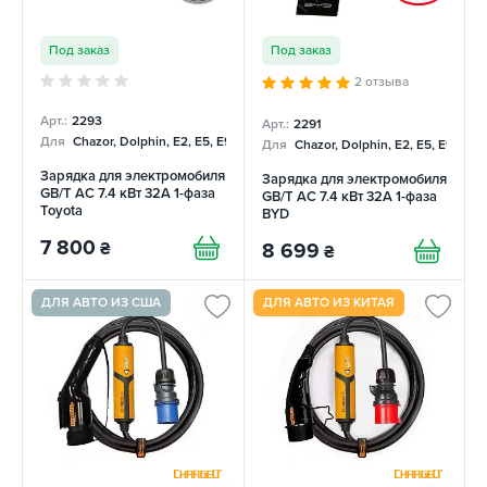
Под заказ
Под заказ
2 отзыва
Арт.:
2293
Арт.:
2291
Для
Chazor, Dolphin, E2, E5, E9, Mercedes
Для
Chazor, Dolphin, E2, E5, E9, Me
Зарядка для электромобиля
Зарядка для электромобиля
GB/T AC 7.4 кВт 32А 1-фаза
GB/T AC 7.4 кВт 32А 1-фаза
Toyota
BYD
7 800
₴
8 699
₴
ДЛЯ АВТО ИЗ США
ДЛЯ АВТО ИЗ КИТАЯ