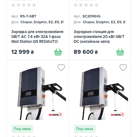
Арт.:
R5-7-GBT
Арт.:
SC201KHG
Для
Chazor, Dolphin, E2, E5, E9, Mercedes
Для
Chazor, Dolphin, E2, E5, E9, Me
Зарядка для электромобиля
Зарядная станция для
GB/T AC 7.4 кВт 32А 1-фаза
электромобиля 20 кВт GB/T
Wall Station Q5 REDAUTO
DC (китайское авто)
REDAUTO
12 999
89 600
₴
₴
Под заказ
Под заказ