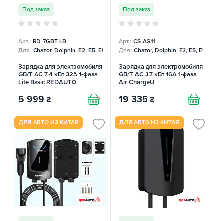
Под заказ
Под заказ
Арт.:
RD-7GBT-LB
Арт.:
CS-AG11
Для
Chazor, Dolphin, E2, E5, E9, Mercedes
Для
Chazor, Dolphin, E2, E5, E9, Me
Зарядка для электромобиля
Зарядка для электромобиля
GB/T AC 7.4 кВт 32А 1-фаза
GB/T AC 3.7 кВт 16А 1-фаза
Lite Basic REDAUTO
Air ChargeU
5 999
19 335
₴
₴
ДЛЯ АВТО ИЗ КИТАЯ
ДЛЯ АВТО ИЗ КИТАЯ