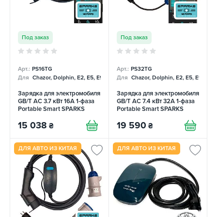
Под заказ
Под заказ
Арт.:
PS16TG
Арт.:
PS32TG
Для
Chazor, Dolphin, E2, E5, E9, Mercedes
Для
Chazor, Dolphin, E2, E5, E9, Me
Зарядка для электромобиля
Зарядка для электромобиля
GB/T AC 3.7 кВт 16А 1-фаза
GB/T AC 7.4 кВт 32А 1-фаза
Portable Smart SPARKS
Portable Smart SPARKS
15 038
19 590
₴
₴
ДЛЯ АВТО ИЗ КИТАЯ
ДЛЯ АВТО ИЗ КИТАЯ