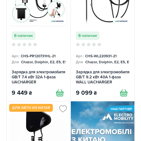
В наличии
В наличии
Арт.:
СHS-PR120731HL-21
Арт.:
СHS-WL220931-21
Для
Chazor, Dolphin, E2, E5, E9, Mercedes
Для
Chazor, Dolphin, E2, E5, E9, Me
Зарядка для электромобиля
Зарядка для электромобиля
GB/T 7.4 кВт 32А 1-фаза
GB/T 9.2 кВт 40А 1-фаза
UACHARGER
WALL UACHARGER
9 449
9 099
₴
₴
ДЛЯ АВТО ИЗ КИТАЯ