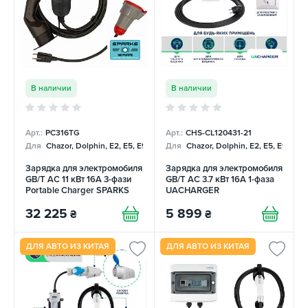
В наличии
В наличии
Арт.:
PC316TG
Арт.:
CHS-CL120431-21
Для
Chazor, Dolphin, E2, E5, E9, Mercedes
Для
Chazor, Dolphin, E2, E5, E9, Me
Зарядка для электромобиля
Зарядка для электромобиля
GB/T AC 11 кВт 16A 3-фази
GB/T AC 3.7 кВт 16А 1-фаза
Portable Charger SPARKS
UACHARGER
32 225
5 899
₴
₴
ДЛЯ АВТО ИЗ КИТАЯ
ДЛЯ АВТО ИЗ КИТАЯ