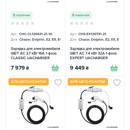
В наличии
В наличии
Арт.:
CHC-CL120431-21-10
Арт.:
CHS-EX120731-21
Для
Chazor, Dolphin, E2, E5, E9, Mercedes
Для
Chazor, Dolphin, E2, E5, E9, Me
Зарядка для электромобиля
Зарядка для электромобиля
GB/T AC 3.7 кВт 16А 1-фаза
GB/T AC 7.4 кВт 32А 1-фаза
CLASSIC UACHARGER
EXPERT UACHARGER
7 979
9 449
₴
₴
ДЛЯ АВТО ИЗ КИТАЯ
ДЛЯ АВТО ИЗ КИТАЯ