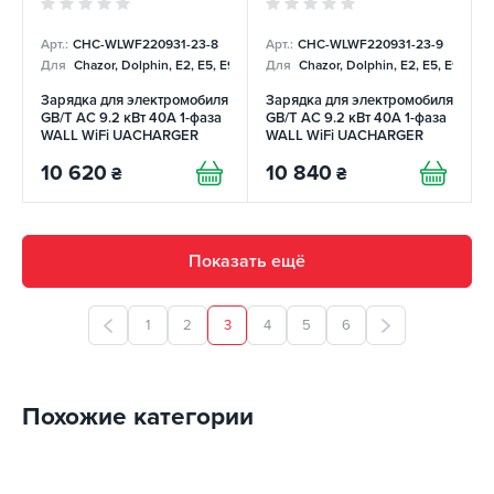
Арт.:
CHC-WLWF220931-23-8
Арт.:
CHC-WLWF220931-23-9
Для
Chazor, Dolphin, E2, E5, E9, Mercedes
Для
Chazor, Dolphin, E2, E5, E9, Me
Зарядка для электромобиля
Зарядка для электромобиля
GB/T AC 9.2 кВт 40А 1-фаза
GB/T AC 9.2 кВт 40А 1-фаза
WALL WiFi UACHARGER
WALL WiFi UACHARGER
10 620
10 840
₴
₴
Показать ещё
1
2
3
4
5
6
Похожие категории