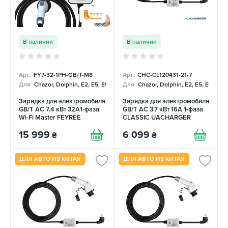
В наличии
В наличии
Арт.:
FY7-32-1PH-GB/T-M8
Арт.:
CHC-CL120431-21-7
Для
Chazor, Dolphin, E2, E5, E9, Mercedes
Для
Chazor, Dolphin, E2, E5, E9, Me
Зарядка для электромобиля
Зарядка для электромобиля
GB/T AC 7.4 кВт 32A1-фаза
GB/T AC 3.7 кВт 16А 1-фаза
Wi-Fi Master FEYREE
CLASSIC UACHARGER
15 999
6 099
₴
₴
ДЛЯ АВТО ИЗ КИТАЯ
ДЛЯ АВТО ИЗ КИТАЯ