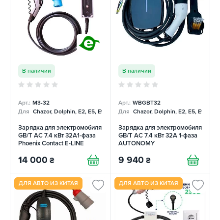
В наличии
В наличии
Арт.:
М3-32
Арт.:
WBGBT32
Для
Chazor, Dolphin, E2, E5, E9, Mercedes
Для
Chazor, Dolphin, E2, E5, E9, Me
Зарядка для электромобиля
Зарядка для электромобиля
GB/T AC 7.4 кВт 32A1-фаза
GB/T AC 7.4 кВт 32А 1-фаза
Phoenix Contact E-LINE
AUTONOMY
14 000
9 940
₴
₴
ДЛЯ АВТО ИЗ КИТАЯ
ДЛЯ АВТО ИЗ КИТАЯ