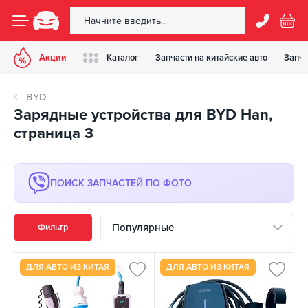
Акции
Каталог
Запчасти на китайские авто
Запча
BYD
Зарядные устройства для BYD Han,
страница 3
ПОИСК ЗАПЧАСТЕЙ ПО ФОТО
Популярные
Фильтр
ДЛЯ АВТО ИЗ КИТАЯ
ДЛЯ АВТО ИЗ КИТАЯ