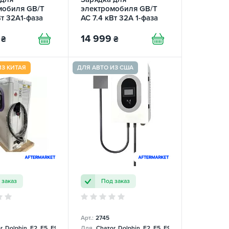
мобиля GB/T
электромобиля GB/T
Вт 32A1-фаза
AC 7.4 кВт 32А 1-фаза
ro+ REDAUTO
Wall Station Q8
REDAUTO
14 999
₴
₴
ИЗ КИТАЯ
ДЛЯ АВТО ИЗ США
 заказ
Под заказ
Арт.:
2745
, Dolphin, E2, E5, E9, Mercedes
Для
Chazor, Dolphin, E2, E5, E9, Mercedes