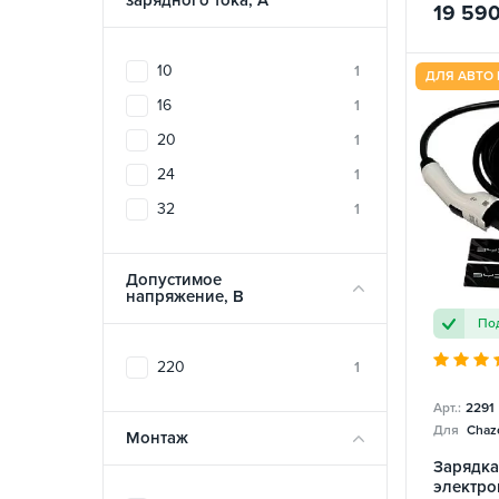
зарядного тока, A
19 59
10
1
ДЛЯ АВТО 
16
1
20
1
24
1
32
1
Допустимое
напряжение, В
Под
220
1
Арт.:
2291
Для
Chazo
Монтаж
Зарядка
электро