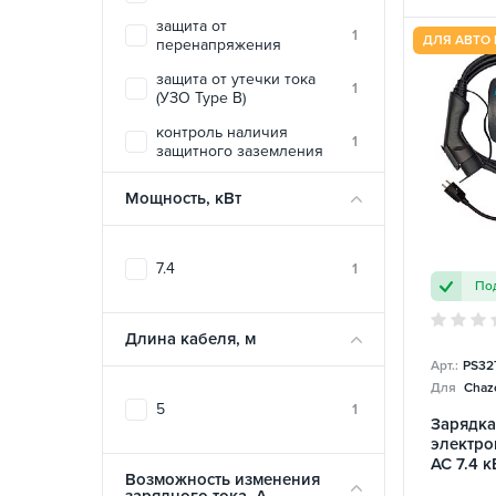
защита от
1
ДЛЯ АВТО 
перенапряжения
защита от утечки тока
1
(УЗО Type B)
контроль наличия
1
защитного заземления
контроль температуры
1
Мощность, кВт
огнеустойчивый материал
1
корпуса
7.4
1
температурная защита
1
Под
печатной платы
электростатическая
1
Длина кабеля, м
защита
Арт.:
PS32
Для
Chazo
5
1
Зарядка
электро
AC 7.4 к
Возможность изменения
Portabl