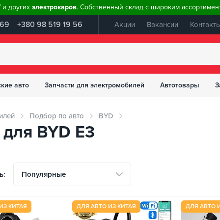
W и других
электрокаров
. Собственный склад с широким ассортимент
 69
+380 98 519 19 56
Акции
Вакансии
Контакт
ские авто
Запчасти для электромобилей
Автотовары
З
илей
Подбор по авто
BYD
 для BYD E3
Популярные
ь:
ИЗ КИТАЯ
ДЛЯ АВТО ИЗ КИТАЯ
ДЛЯ АВТО 