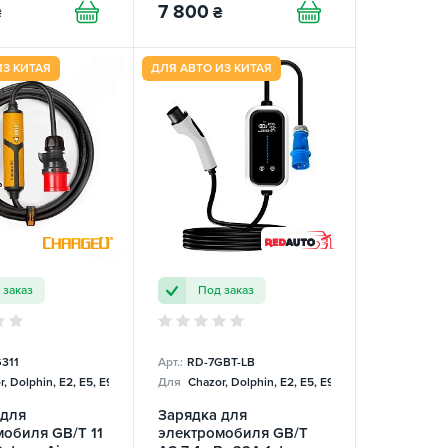
7 800
₴
₴
ИЗ КИТАЯ
ДЛЯ АВТО ИЗ КИТАЯ
 заказ
Под заказ
311
Арт.:
RD-7GBT-LB
, Dolphin, E2, E5, E9, Mercedes
Для
Chazor, Dolphin, E2, E5, E9, Mercedes
 для
Зарядка для
обиля GB/T 11
электромобиля GB/T