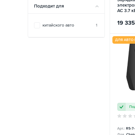
электро
Подходит для
AC 3.7 к
Charge
19 335
китайского авто
1
ДЛЯ АВТО 
Под
Арт.:
R5-7
Для
Chazo