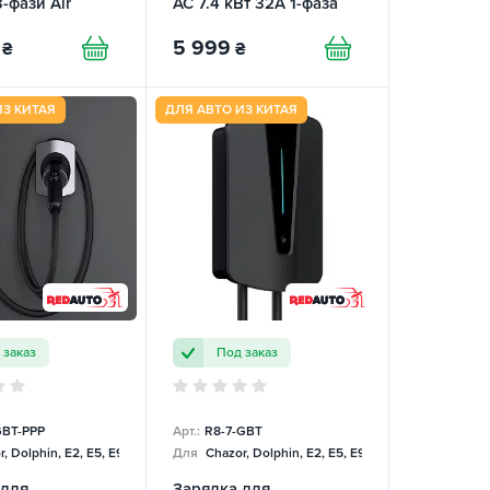
3-фази Air
AC 7.4 кВт 32А 1-фаза
Lite Basic REDAUTO
5 999
₴
₴
ИЗ КИТАЯ
ДЛЯ АВТО ИЗ КИТАЯ
 заказ
Под заказ
BT-PPP
Арт.:
R8-7-GBT
, Dolphin, E2, E5, E9, Mercedes
Для
Chazor, Dolphin, E2, E5, E9, Mercedes
 для
Зарядка для