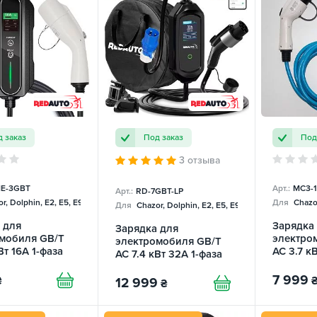
 заказ
Под заказ
Под
3 отзыва
E-3GBT
Арт.:
MC3-1
Арт.:
RD-7GBT-LP
r, Dolphin, E2, E5, E9, Mercedes
Для
Chazor
Для
Chazor, Dolphin, E2, E5, E9, Mercedes, Tang
 для
Зарядка
Зарядка для
мобиля GB/T
электро
электромобиля GB/T
Вт 16А 1-фаза
AC 3.7 кВ
AC 7.4 кВт 32А 1-фаза
Basic REDAUTO
MC Mobi
Lite Pro Wi-Fi REDAUTO
GREEN
7 999
₴
12 999
₴