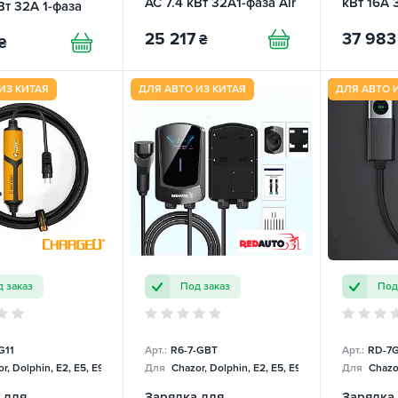
AC 7.4 кВт 32A1-фаза Air
кВт 16A 
Вт 32А 1-фаза
ChargeU
ChargeU
25 217
37 983
₴
₴
ИЗ КИТАЯ
ДЛЯ АВТО ИЗ КИТАЯ
ДЛЯ АВТО 
 заказ
Под заказ
Под
G11
Арт.:
R6-7-GBT
Арт.:
RD-7G
r, Dolphin, E2, E5, E9, Mercedes
Для
Chazor, Dolphin, E2, E5, E9, Mercedes
Для
Chazor
 для
Зарядка для
Зарядка