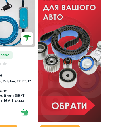
 заказ
6
, Dolphin, E2, E5, E9, Mercedes
 для
мобиля GB/T
т 16А 1-фаза
le TRANS-
₴