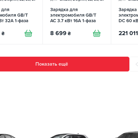
 для
Зарядка для
Зарядка
мобиля GB/T
электромобиля GB/T
электро
Вт 32А 1-фаза
AC 3.7 кВт 16А 1-фаза
DC 60 кВ
tion Q5
Lite Pro Wi-FI REDAUTO
TO
9
8 699
221 011
₴
₴
Показать ещё