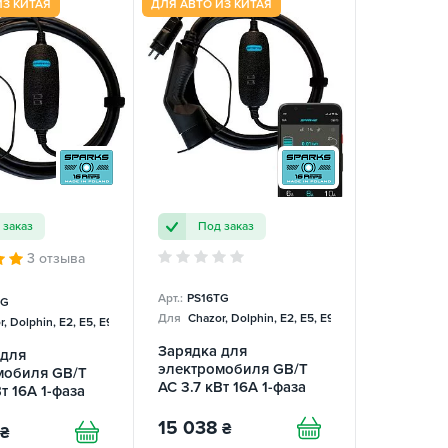
ИЗ КИТАЯ
ДЛЯ АВТО ИЗ КИТАЯ
 заказ
Под заказ
3 отзыва
Арт.:
PS16TG
TG
Для
Chazor, Dolphin, E2, E5, E9, Mercedes
, Dolphin, E2, E5, E9, Mercedes
Зарядка для
 для
электромобиля GB/T
мобиля GB/T
AC 3.7 кВт 16А 1-фаза
т 16А 1-фаза
Portable Smart SPARKS
 Charger
15 038
₴
₴