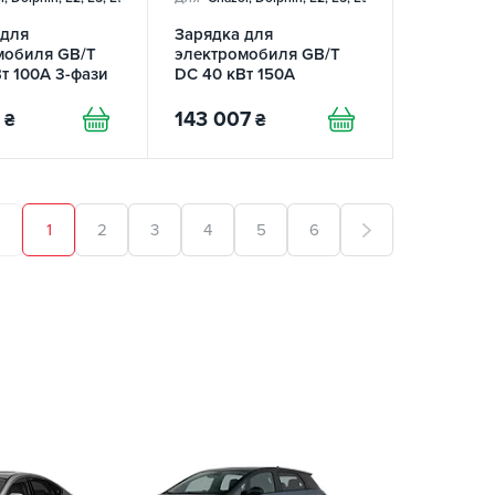
 для
Зарядка для
мобиля GB/T
электромобиля GB/T
т 100А 3-фази
DC 40 кВт 150А
143 007
₴
₴
1
2
3
4
5
6