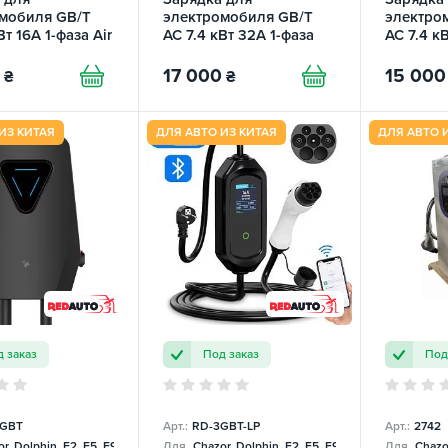
мобиля GB/T
электромобиля GB/T
электро
Вт 16А 1-фаза Air
AC 7.4 кВт 32А 1-фаза
AC 7.4 к
U
Wall Station Q6
Prime P
REDAUTO
17 000
15 000
₴
₴
ИЗ КИТАЯ
ДЛЯ АВТО ИЗ КИТАЯ
ДЛЯ АВТО 
 заказ
Под заказ
Под
-GBT
Арт.:
RD-3GBT-LP
Арт.:
2742
r, Dolphin, E2, E5, E9, Mercedes
Для
Chazor, Dolphin, E2, E5, E9, Mercedes
Для
Chazor