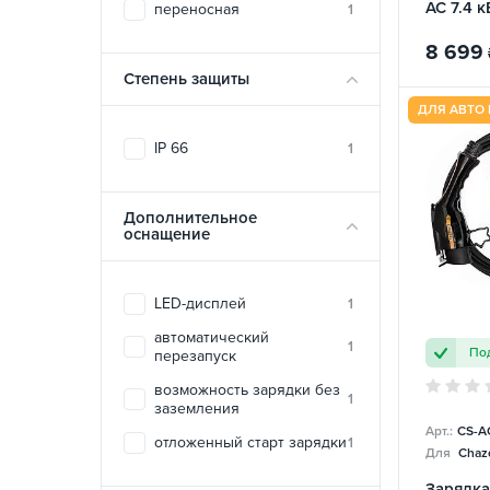
AC 7.4 к
переносная
1
BYD
8 699
Степень защиты
ДЛЯ АВТО 
IP 66
1
Дополнительное
оснащение
LED-дисплей
1
автоматический
1
Под
перезапуск
возможность зарядки без
1
заземления
Арт.:
CS-A
отложенный старт зарядки
1
Для
Chazo
Зарядка