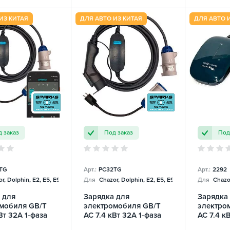
ИЗ КИТАЯ
ДЛЯ АВТО ИЗ КИТАЯ
ДЛЯ АВТО 
 заказ
Под заказ
Под
TG
Арт.:
PC32TG
Арт.:
2292
r, Dolphin, E2, E5, E9, Mercedes
Для
Chazor, Dolphin, E2, E5, E9, Mercedes
Для
Chazor
 для
Зарядка для
Зарядка
мобиля GB/T
электромобиля GB/T
электро
Вт 32А 1-фаза
AC 7.4 кВт 32А 1-фаза
AC 7.4 к
e Smart SPARKS
Portable Charger
Toyota