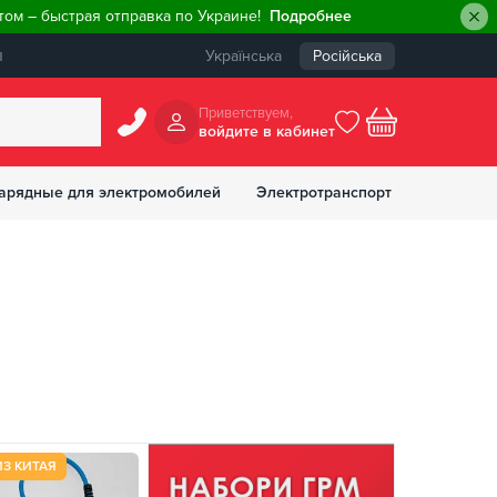
ом – быстрая отправка по Украине!
Подробнее
ы
Українська
Російська
Приветствуем,
войдите в кабинет
арядные для электромобилей
Электротранспорт
БОНУСОВ
ИЗ КИТАЯ