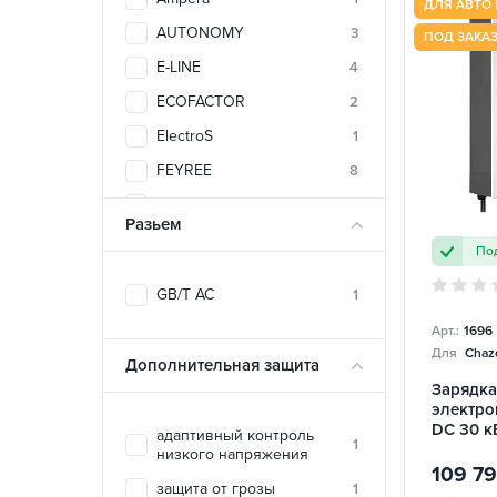
ДЛЯ АВТО 
AUTONOMY
3
ПОД ЗАКА
E-LINE
4
ECOFACTOR
2
ElectroS
1
FEYREE
8
SPARKS
1
Разьем
TRANS-GREEN
2
Под
UACHARGER
46
GB/T AC
1
ZENCAR
4
Арт.:
1696
Для
Chazo
Дополнительная защита
Зарядка
электро
DC 30 к
адаптивный контроль
1
TARY
низкого напряжения
109 7
защита от грозы
1