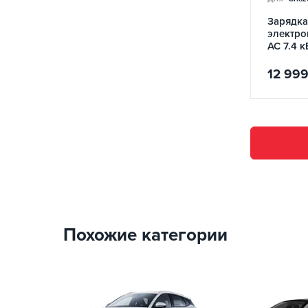
Зарядка
электро
AC 7.4 к
Wall Sta
REDAU
12 99
Похожие категории