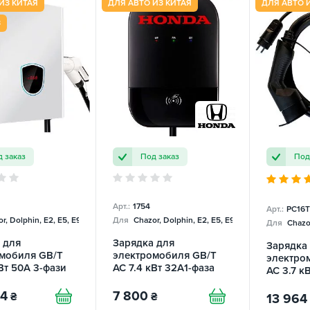
ИЗ КИТАЯ
ДЛЯ АВТО ИЗ КИТАЯ
ДЛЯ АВТО 
З
 заказ
Под заказ
Под
Арт.:
1754
Арт.:
PC16
r, Dolphin, E2, E5, E9, Mercedes
Для
Chazor, Dolphin, E2, E5, E9, Mercedes
Для
Chazor
 для
Зарядка для
Зарядка
мобиля GB/T
электромобиля GB/T
электро
Вт 50А 3-фази
AC 7.4 кВт 32A1-фаза
AC 3.7 кВ
HONDA
Portable
94
7 800
SPARKS
₴
₴
13 964