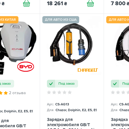
SPARKS
0
18 261
7 800
₴
₴
ИЗ КИТАЯ
ДЛЯ АВТО ИЗ США
ДЛЯ АВТО 
 заказ
Под заказ
Под
2 отзыва
Арт.:
CS-AG13
Арт.:
CS-AG
Для
Chazor, Dolphin, E2, E5, E9, Mercedes
Для
Chazor
r, Dolphin, E2, E5, E9, Mercedes
Зарядка для
Зарядка
 для
электромобиля GB/T
электром
мобиля GB/T