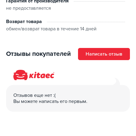
Гарантия от производителя
батарея емкостью 85 кв/ч - 24 часа;
не предоставляется
Комплектация:
Возврат товара
обмен/возврат товара в течение 14 дней
зарядное устройство;
сумка;
инструкция.
Отзывы покупателей
Написать отзыв
Отзывов еще нет :(
Вы можете написать его первым.