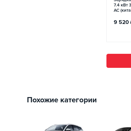
7.4 кВт 
AC (кита
AUTON
9 520
Похожие категории