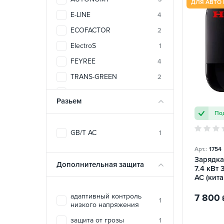
ДЛЯ АВТО 
E-LINE
4
ECOFACTOR
2
ElectroS
1
FEYREE
4
TRANS-GREEN
2
UACHARGER
2
Разьем
ZENCAR
4
Под
GB/T AC
1
Арт.:
1754
Зарядка
Дополнительная защита
7.4 кВт 
AC (кита
HONDA
адаптивный контроль
7 800
1
низкого напряжения
защита от грозы
1