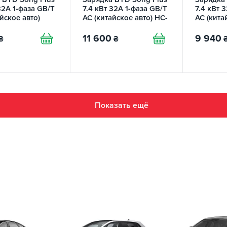
32А 1-фаза GB/T
7.4 кВт 32A 1-фаза GB/T
7.4 кВт 
йское авто)
AC (китайское авто) HC-
AC (кита
OMY
Station TRANS-GREEN
AUTON
11 600
9 940
₴
₴
Показать ещё