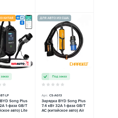
ИЗ КИТАЯ
ДЛЯ АВТО ИЗ США
 заказ
Под заказ
BT-LP
Арт.:
CS-AG13
 BYD Song Plus
Зарядка BYD Song Plus
32А 1-фаза GB/T
7.4 кВт 32A 1-фаза GB/T
ское авто) Lite
AC (китайское авто) Air
Fi REDAUTO
ChargeU