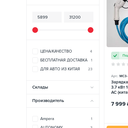
ЦЕНА/КАЧЕСТВО
4
Под
БЕСПЛАТНАЯ ДОСТАВКА
1
ДЛЯ АВТО ИЗ КИТАЯ
23
Арт.:
MC3-
Зарядка
Склады
3.7 кВт 
AC (кит
Mobile
Производитель
7 999
Ampera
1
AUTONOMY
3