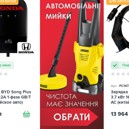
ИЗ КИТАЯ
ДЛЯ АВТО 
 заказ
Под
Арт.:
PC16
 BYD Song Plus
Зарядка
32A 1-фаза GB/T
3.7 кВт 
йское авто)
AC (кита
Portable
SPARKS
13 964
₴