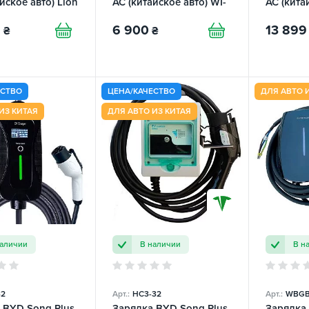
йское авто) Lion
AC (китайское авто) WI-
AC (кита
YREE
FI ElectroS
Hero Wi-
9
6 900
13 899
₴
₴
ЕСТВО
ЦЕНА/КАЧЕСТВО
ДЛЯ АВТО 
ИЗ КИТАЯ
ДЛЯ АВТО ИЗ КИТАЯ
наличии
В наличии
В н
32
Арт.:
НC3-32
Арт.:
WBGB
 BYD Song Plus
Зарядка BYD Song Plus
Зарядка