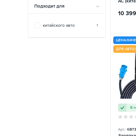
AC (кита
Подходит для
King FE
10 39
китайского авто
1
ЦЕНА/КАЧ
ДЛЯ АВТО 
В 
Арт.:
GBT
Зарядка