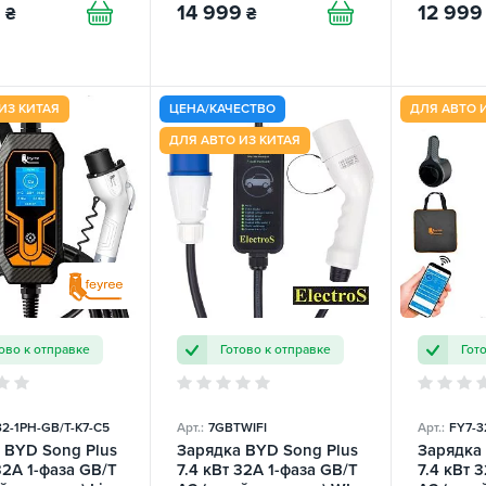
9
14 999
12 999
₴
₴
ИЗ КИТАЯ
ЦЕНА/КАЧЕСТВО
ДЛЯ АВТО 
ДЛЯ АВТО ИЗ КИТАЯ
ово к отправке
Готово к отправке
Гот
32-1PH-GB/T-K7-C5
Арт.:
7GBTWIFI
Арт.:
FY7-3
 BYD Song Plus
Зарядка BYD Song Plus
Зарядка
32А 1-фаза GB/T
7.4 кВт 32A 1-фаза GB/T
7.4 кВт 