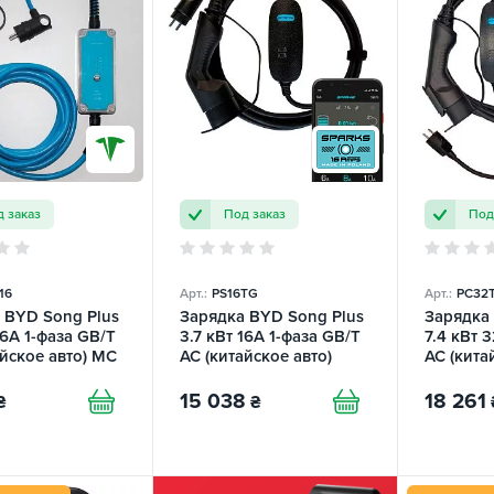
 заказ
Под заказ
Под
16
Арт.:
PS16TG
Арт.:
PC32
 BYD Song Plus
Зарядка BYD Song Plus
Зарядка
16А 1-фаза GB/T
3.7 кВт 16А 1-фаза GB/T
7.4 кВт 
айское авто) MC
AC (китайское авто)
AC (кита
 TRANS-GREEN
Portable Smart SPARKS
Portable
SPARKS
15 038
18 261
₴
₴