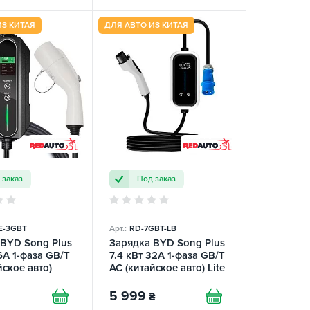
ИЗ КИТАЯ
ДЛЯ АВТО ИЗ КИТАЯ
 заказ
Под заказ
E-3GBT
Арт.:
RD-7GBT-LB
 BYD Song Plus
Зарядка BYD Song Plus
16А 1-фаза GB/T
7.4 кВт 32А 1-фаза GB/T
йское авто)
AC (китайское авто) Lite
Basic REDAUTO
Basic REDAUTO
5 999
₴