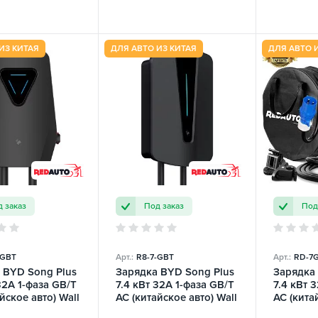
ИЗ КИТАЯ
ДЛЯ АВТО ИЗ КИТАЯ
ДЛЯ АВТО 
 заказ
Под заказ
Под
-GBT
Арт.:
R8-7-GBT
Арт.:
RD-7G
 BYD Song Plus
Зарядка BYD Song Plus
Зарядка
32А 1-фаза GB/T
7.4 кВт 32А 1-фаза GB/T
7.4 кВт 
йское авто) Wall
AC (китайское авто) Wall
AC (китай
 Q5 REDAUTO
Station Q8 REDAUTO
Pro Wi-