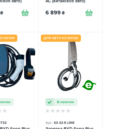
йское авто)
AC (китайское авто)
Fi FEYREE
Flying Cat FEYREE
6 899
₴
₴
ИЗ КИТАЯ
ДЛЯ АВТО ИЗ КИТАЯ
аличии
В наличии
T32
Арт.:
S3-32-E-LINE
 BYD Song Plus
Зарядка BYD Song Plus