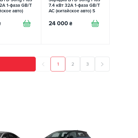
32А 1-фаза GB/T
7.4 кВт 32A 1-фаза GB/T
йское авто)
AC (китайское авто) S
OMY
station E-LINE
24 000
₴
₴
1
2
3