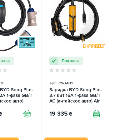
 заказ
Под заказ
TG
Арт.:
CS-AG11
 BYD Song Plus
Зарядка BYD Song Plus
32А 1-фаза GB/T
3.7 кВт 16A 1-фаза GB/T
йское авто)
AC (китайское авто) Air
 Charger
ChargeU
19 335
₴
₴