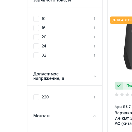
зарядного тока, A
10
1
ДЛЯ АВТО 
16
1
20
1
24
1
32
1
Допустимое
напряжение, В
Под
220
1
Арт.:
R5-7
Зарядка
Монтаж
7.4 кВт 
AC (кита
Station