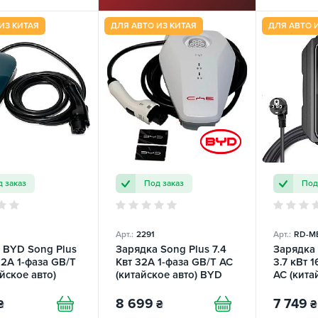
ИЗ КИТАЯ
ДЛЯ АВТО ИЗ КИТАЯ
ДЛЯ АВТО 
 заказ
Под заказ
Под
Арт.:
2291
Арт.:
RD-M
 BYD Song Plus
Зарядка Song Plus 7.4
Зарядка
32А 1-фаза GB/T
Квт 32А 1-фаза GB/T AC
3.7 кВт 
йское авто)
(китайское авто) BYD
AC (кита
Midway 
8 699
7 749
₴
₴
₴