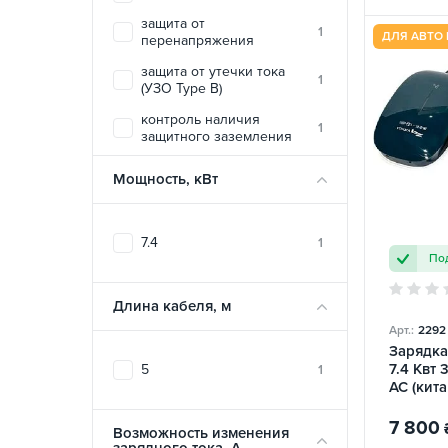
защита от
1
ДЛЯ АВТО 
перенапряжения
защита от утечки тока
1
(УЗО Type B)
контроль наличия
1
защитного заземления
контроль температуры
1
Мощность, кВт
огнеустойчивый материал
1
корпуса
7.4
1
температурная защита
1
Под
печатной платы
электростатическая
1
Длина кабеля, м
защита
Арт.:
2292
Зарядка
7.4 Квт 
5
1
AC (кита
Toyota
7 800
Возможность изменения