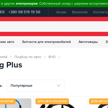
W и других
электрокаров
. Собственный склад с широким ассортимент
 69
+380 98 519 19 56
Акции
Вакансии
Контакт
ские авто
Запчасти для электромобилей
Автотовары
З
илей
Подбор по авто
BYD
g Plus
Популярные
ь:
ИЗ КИТАЯ
ДЛЯ АВТО ИЗ КИТАЯ
ДЛЯ АВТО 