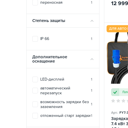
переносная
1
12 99
Степень защиты
ДЛЯ АВТО 
IP 66
1
Дополнительное
оснащение
LED-дисплей
1
автоматический
1
Гот
перезапуск
возможность зарядки без
1
заземления
Арт.:
FY7-
отложенный старт зарядки
1
Зарядка
7.4 кВт 