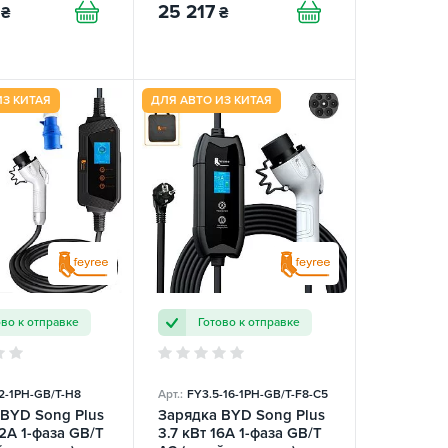
25 217
₴
₴
ИЗ КИТАЯ
ДЛЯ АВТО ИЗ КИТАЯ
ово к отправке
Готово к отправке
2-1PH-GB/T-H8
Арт.:
FY3.5-16-1PH-GB/T-F8-C5
 BYD Song Plus
Зарядка BYD Song Plus
32А 1-фаза GB/T
3.7 кВт 16А 1-фаза GB/T