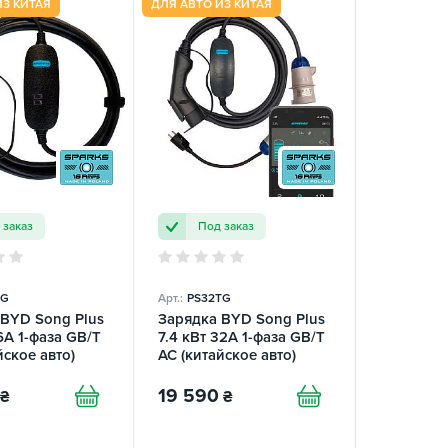
ИЗ КИТАЯ
ДЛЯ АВТО ИЗ КИТАЯ
 заказ
Под заказ
TG
Арт.:
PS32TG
 BYD Song Plus
Зарядка BYD Song Plus
16А 1-фаза GB/T
7.4 кВт 32А 1-фаза GB/T
йское авто)
AC (китайское авто)
 Charger
Portable Smart SPARKS
19 590
₴
₴