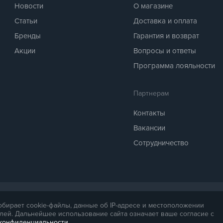
Новости
О магазине
ровать со смартфона в один клик позволяет
убличных местах. Следовательно лица не имеющие
Статьи
Доставка и оплата
анием.
Бренды
Гарантия и возврат
Акции
Вопросы и ответы
Украины. Установлены языковые пакеты:
ригинальная европейская зарядная станция
Программа лояльности
м Союзе.
Партнерам
Контакты
Вакансии
Сотрудничество
аг 1 Ампер)
 предоставляется для справки. Точная стоимость товара будет названа ме
собирает cookie-файлы, данные об IP-адресе и местоположении
.
лей. Дальнейшее использование сайта означает ваше согласие с
 конфиденциальности
.