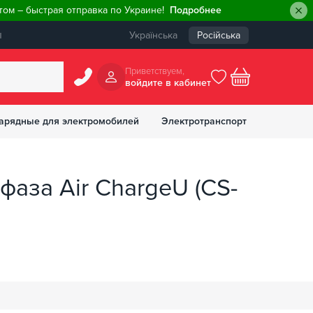
ом – быстрая отправка по Украине!
Подробнее
ы
Українська
Російська
Приветствуем,
войдите в кабинет
арядные для электромобилей
Электротранспорт
БОНУСОВ
фаза Air ChargeU (CS-