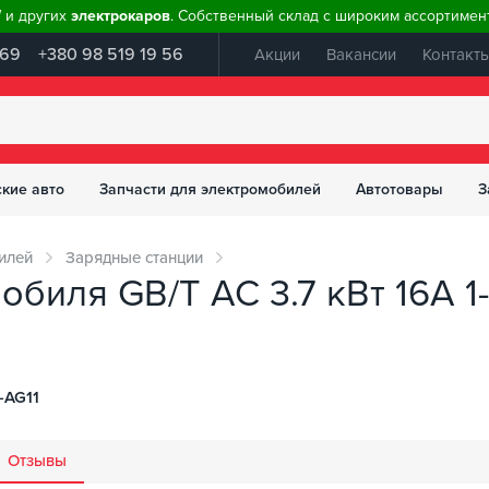
W и других
электрокаров
. Собственный склад с широким ассортимент
 69
+380 98 519 19 56
Акции
Вакансии
Контакт
ские авто
Запчасти для электромобилей
Автотовары
З
илей
Зарядные станции
биля GB/T AC 3.7 кВт 16А 1-
-AG11
Отзывы