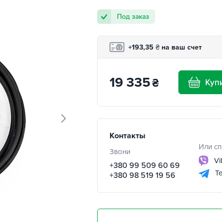
Под заказ
+193,35
₴
на ваш счет
19 335
₴
Куп
Контакты
Или сп
Звони
Vi
+380 99 509 60 69
Te
+380 98 519 19 56