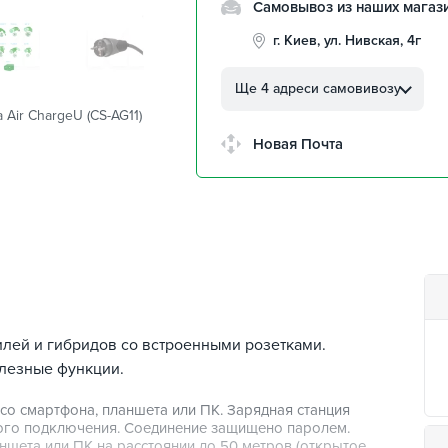
Самовывоз из наших магаз
г. Киев, ул. Нивская, 4г
г. Кропивницкий, ул.
Автолюбителей, 8а
Ще 4 адреси самовивозу
 Air ChargeU (CS-AG11)
г. Кропивницкий,
Клинцовский авторынок
Новая Почта
г. Киев, пр.Николая Бажана
26
г. Киев, ул. Остафия
Дашкевича, 15
илей и гибридов со встроенными розетками.
лезные функции.
 со смартфона, планшета или ПК. Зарядная станция
ного подключения. Соединение защищено паролем.
ншета или ПК на расстоянии до 50 метров (открытое