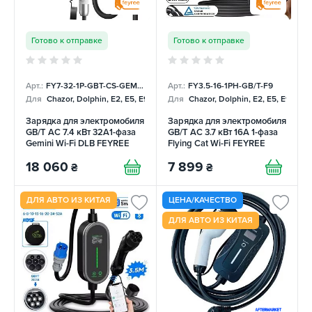
Готово к отправке
Готово к отправке
Арт.:
FY7-32-1P-GBT-CS-GEM-DLB
Арт.:
FY3.5-16-1PH-GB/T-F9
Для
Chazor, Dolphin, E2, E5, E9, Mercedes
Для
Chazor, Dolphin, E2, E5, E9, Me
Зарядка для электромобиля
Зарядка для электромобиля
GB/T AC 7.4 кВт 32A1-фаза
GB/T AC 3.7 кВт 16А 1-фаза
Gemini Wi-Fi DLB FEYREE
Flying Cat Wi-Fi FEYREE
18 060
7 899
₴
₴
ДЛЯ АВТО ИЗ КИТАЯ
ЦЕНА/КАЧЕСТВО
ДЛЯ АВТО ИЗ КИТАЯ