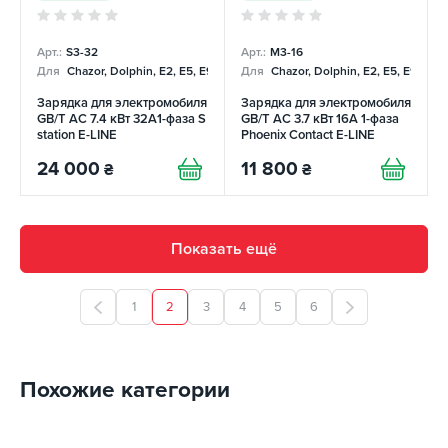
Арт.:
S3-32
Арт.:
М3-16
Для
Chazor, Dolphin, E2, E5, E9, Mercedes
Для
Chazor, Dolphin, E2, E5, E9, Me
Зарядка для электромобиля
Зарядка для электромобиля
GB/T AC 7.4 кВт 32A1-фаза S
GB/T AC 3.7 кВт 16А 1-фаза
station E-LINE
Phoenix Contact E-LINE
24 000
11 800
₴
₴
Показать ещё
1
2
3
4
5
6
Похожие категории