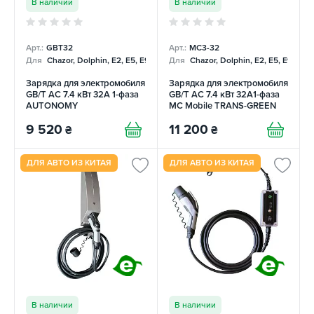
В наличии
В наличии
Арт.:
GBT32
Арт.:
MC3-32
Для
Chazor, Dolphin, E2, E5, E9, Mercedes
Для
Chazor, Dolphin, E2, E5, E9, Me
Зарядка для электромобиля
Зарядка для электромобиля
GB/T AC 7.4 кВт 32А 1-фаза
GB/T AC 7.4 кВт 32A1-фаза
AUTONOMY
MC Mobile TRANS-GREEN
9 520
11 200
₴
₴
ДЛЯ АВТО ИЗ КИТАЯ
ДЛЯ АВТО ИЗ КИТАЯ
В наличии
В наличии