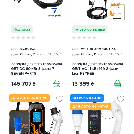
Под заказ
Готово к отправке
Арт.:
MC601KG
Арт.:
FY11-16-3PH-GB/T-K8
Для
Chazor, Dolphin, E2, E5, E9, Mercedes
Для
Chazor, Dolphin, E2, E5, E9, Me
Зарядка для электромобиля
Зарядка для электромобиля
GBT DC 60 кВт 3-фазы 7
GB/T AC 11 кВт 16A 3-фази
SEVEN PARTS
Lion FEYREE
145 707
13 399
₴
₴
ДЛЯ АВТО ИЗ КИТАЯ
ЦЕНА/КАЧЕСТВО
ДЛЯ АВТО ИЗ КИТАЯ