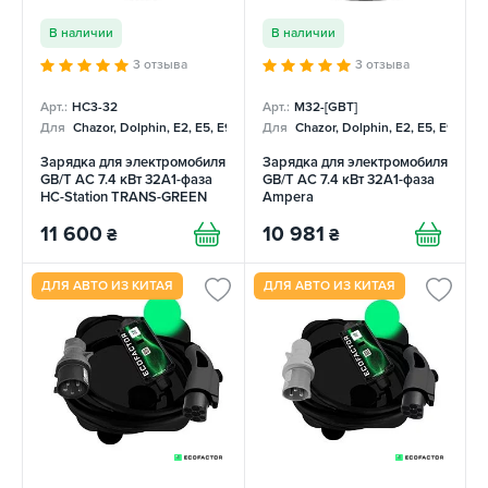
В наличии
В наличии
3 отзыва
3 отзыва
Арт.:
НC3-32
Арт.:
M32-[GBT]
Для
Chazor, Dolphin, E2, E5, E9, Mercedes
Для
Chazor, Dolphin, E2, E5, E9, Me
Зарядка для электромобиля
Зарядка для электромобиля
GB/T AC 7.4 кВт 32A1-фаза
GB/T AC 7.4 кВт 32A1-фаза
HC-Station TRANS-GREEN
Ampera
11 600
10 981
₴
₴
ДЛЯ АВТО ИЗ КИТАЯ
ДЛЯ АВТО ИЗ КИТАЯ