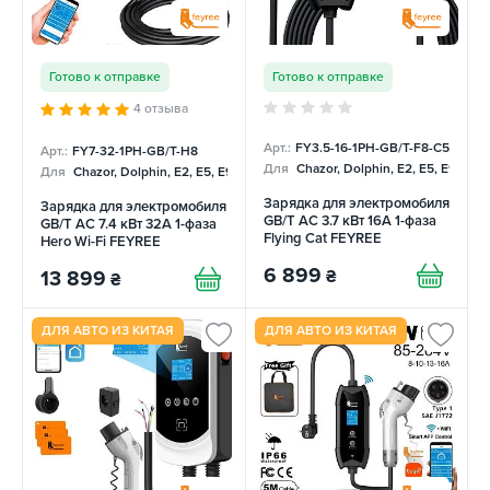
Готово к отправке
Готово к отправке
4 отзыва
Арт.:
FY3.5-16-1PH-GB/T-F8-C5
Арт.:
FY7-32-1PH-GB/T-H8
Для
Chazor, Dolphin, E2, E5, E9, Me
Для
Chazor, Dolphin, E2, E5, E9, Mercedes
Зарядка для электромобиля
Зарядка для электромобиля
GB/T AC 3.7 кВт 16А 1-фаза
GB/T AC 7.4 кВт 32А 1-фаза
Flying Cat FEYREE
Hero Wi-Fi FEYREE
6 899
₴
13 899
₴
ДЛЯ АВТО ИЗ КИТАЯ
ДЛЯ АВТО ИЗ КИТАЯ