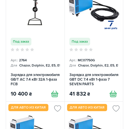
Под заказ
Под заказ
Арт.:
2764
Арт.:
MC07750G
Для
Chazor, Dolphin, E2, E5, E9, Mercedes
Для
Chazor, Dolphin, E2, E5, E9, Me
Зарядка для электромобиля
Зарядка для электромобиля
GB/T AC 7.4 кВт 32А 1-фаза
GBT DC 7.4 кВт 1-фаза 7
FCB
SEVEN PARTS
10 400
41 832
₴
₴
ДЛЯ АВТО ИЗ КИТАЯ
ДЛЯ АВТО ИЗ КИТАЯ