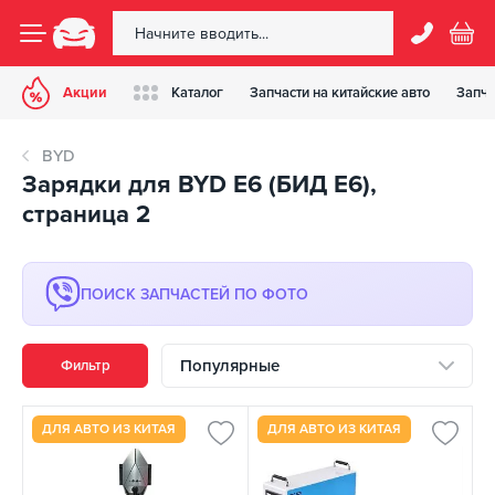
Акции
Каталог
Запчасти на китайские авто
Запча
BYD
Зарядки для BYD E6 (БИД Е6),
страница 2
ПОИСК ЗАПЧАСТЕЙ ПО ФОТО
Популярные
Фильтр
ДЛЯ АВТО ИЗ КИТАЯ
ДЛЯ АВТО ИЗ КИТАЯ