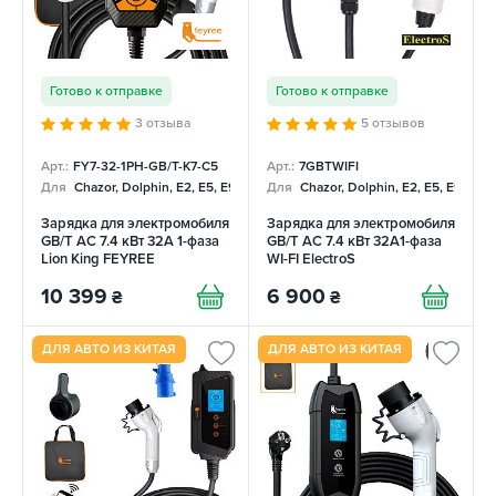
Готово к отправке
Готово к отправке
3 отзыва
5 отзывов
Арт.:
FY7-32-1PH-GB/T-K7-C5
Арт.:
7GBTWIFI
Для
Chazor, Dolphin, E2, E5, E9, Mercedes
Для
Chazor, Dolphin, E2, E5, E9, Me
Зарядка для электромобиля
Зарядка для электромобиля
GB/T AC 7.4 кВт 32А 1-фаза
GB/T AC 7.4 кВт 32A1-фаза
Lion King FEYREE
WI-FI ElectroS
10 399
6 900
₴
₴
ДЛЯ АВТО ИЗ КИТАЯ
ДЛЯ АВТО ИЗ КИТАЯ