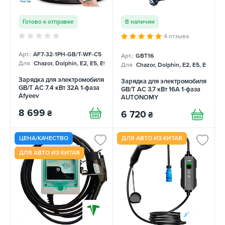
Готово к отправке
В наличии
4 отзыва
Арт.:
AF7-32-1PH-GB/T-WF-С5
Арт.:
GBT16
Для
Chazor, Dolphin, E2, E5, E9, Mercedes
Для
Chazor, Dolphin, E2, E5, E9, Me
Зарядка для электромобиля
Зарядка для электромобиля
GB/T AC 7.4 кВт 32А 1-фаза
GB/T AC 3.7 кВт 16А 1-фаза
Afyeev
AUTONOMY
8 699
₴
6 720
₴
ЦЕНА/КАЧЕСТВО
ДЛЯ АВТО ИЗ КИТАЯ
ДЛЯ АВТО ИЗ КИТАЯ