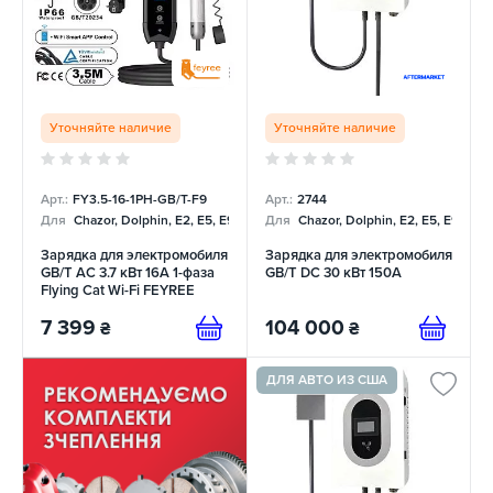
Уточняйте наличие
Уточняйте наличие
Арт.:
FY3.5-16-1PH-GB/T-F9
Арт.:
2744
Для
Chazor, Dolphin, E2, E5, E9, Mercedes
Для
Chazor, Dolphin, E2, E5, E9, Me
Зарядка для электромобиля
Зарядка для электромобиля
GB/T AC 3.7 кВт 16А 1-фаза
GB/T DC 30 кВт 150А
Flying Cat Wi-Fi FEYREE
7 399
104 000
₴
₴
ДЛЯ АВТО ИЗ США