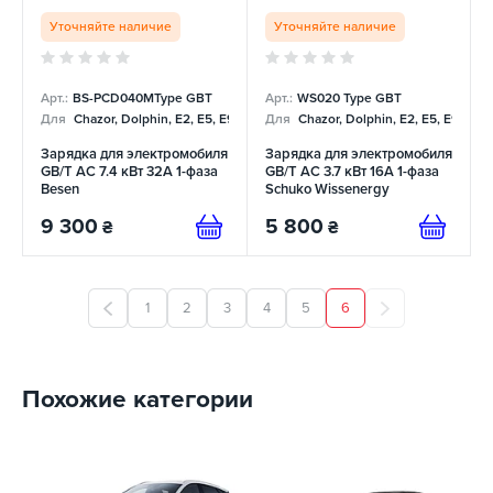
Уточняйте наличие
Уточняйте наличие
Арт.:
BS-PCD040MType GBT
Арт.:
WS020 Type GBT
Для
Chazor, Dolphin, E2, E5, E9, Mercedes
Для
Chazor, Dolphin, E2, E5, E9, Me
Зарядка для электромобиля
Зарядка для электромобиля
GB/T AC 7.4 кВт 32А 1-фаза
GB/T AC 3.7 кВт 16А 1-фаза
Besen
Schuko Wissenergy
9 300
5 800
₴
₴
1
2
3
4
5
6
Похожие категории