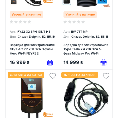
Уточняйте наличие
Уточняйте наличие
Арт.:
FY22-32-3PH-GB/T-H8
Арт.:
EW-7TT-MP
Для
Chazor, Dolphin, E2, E5, E9, Mercedes
Для
Chazor, Dolphin, E2, E5, E9, Me
Зарядка для электромобиля
Зарядка для электромобиля
GB/T AC 22 кВт 32A 3-фазы
Type Tesla 7.4 кВт 32А 1-
Hero Wi-Fi FEYREE
фаза Midway Pro Wi-Fi
EVSOW
16 999
14 999
₴
₴
ДЛЯ АВТО ИЗ КИТАЯ
ДЛЯ АВТО ИЗ КИТАЯ