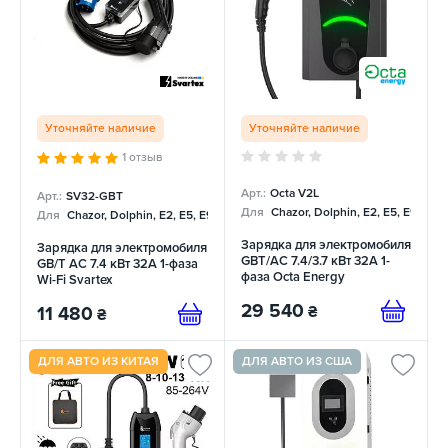
Уточняйте наличие
Уточняйте наличие
1 отзыв
Арт.:
Octa V2L
Арт.:
SV32-GBT
Для
Chazor, Dolphin, E2, E5, E9, Me
Для
Chazor, Dolphin, E2, E5, E9, Mercedes
Зарядка для электромобиля
Зарядка для электромобиля
GBT/AC 7.4/3.7 кВт 32А 1-
GB/T AC 7.4 кВт 32А 1-фаза
фаза Octa Energy
Wi-Fi Svartex
29 540
₴
11 480
₴
ДЛЯ АВТО ИЗ КИТАЯ
ДЛЯ АВТО ИЗ США