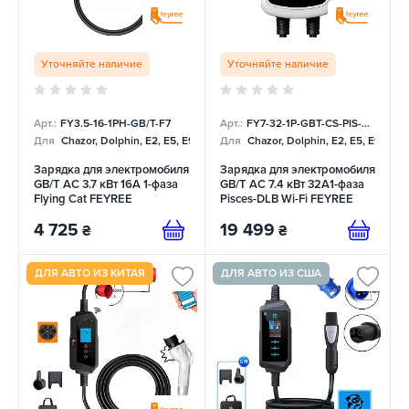
Уточняйте наличие
Уточняйте наличие
Арт.:
FY3.5-16-1PH-GB/T-F7
Арт.:
FY7-32-1P-GBT-CS-PIS-DLB
Для
Chazor, Dolphin, E2, E5, E9, Mercedes
Для
Chazor, Dolphin, E2, E5, E9, Me
Зарядка для электромобиля
Зарядка для электромобиля
GB/T AC 3.7 кВт 16А 1-фаза
GB/T AC 7.4 кВт 32A1-фаза
Flying Cat FEYREE
Pisces-DLB Wi-Fi FEYREE
4 725
19 499
₴
₴
ДЛЯ АВТО ИЗ КИТАЯ
ДЛЯ АВТО ИЗ США