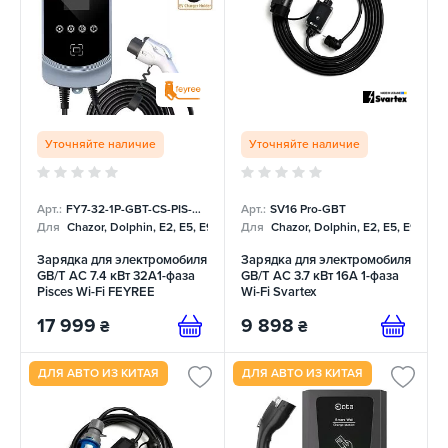
Уточняйте наличие
Уточняйте наличие
Арт.:
FY7-32-1P-GBT-CS-PIS-PRO
Арт.:
SV16 Pro-GBT
Для
Chazor, Dolphin, E2, E5, E9, Mercedes
Для
Chazor, Dolphin, E2, E5, E9, Me
Зарядка для электромобиля
Зарядка для электромобиля
GB/T AC 7.4 кВт 32A1-фаза
GB/T AC 3.7 кВт 16А 1-фаза
Pisces Wi-Fi FEYREE
Wi-Fi Svartex
17 999
9 898
₴
₴
ДЛЯ АВТО ИЗ КИТАЯ
ДЛЯ АВТО ИЗ КИТАЯ