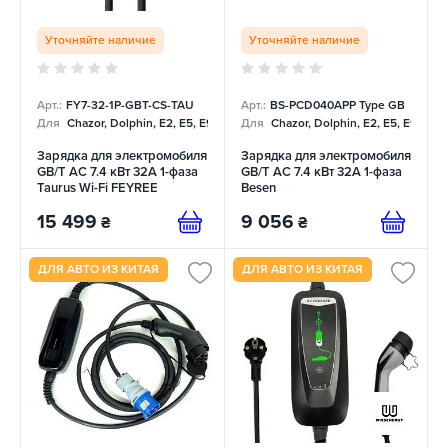
Уточняйте наличие
Уточняйте наличие
Арт.:
FY7-32-1P-GBT-CS-TAU
Арт.:
BS-PCD040APP Type GB
Для
Chazor, Dolphin, E2, E5, E9, Mercedes
Для
Chazor, Dolphin, E2, E5, E9, Me
Зарядка для электромобиля
Зарядка для электромобиля
GB/T AC 7.4 кВт 32А 1-фаза
GB/T AC 7.4 кВт 32А 1-фаза
Taurus Wi-Fi FEYREE
Besen
15 499
9 056
₴
₴
ДЛЯ АВТО ИЗ КИТАЯ
ДЛЯ АВТО ИЗ КИТАЯ