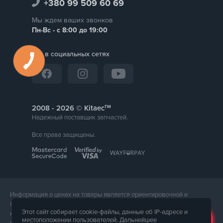
+380 99 509 60 69
Мы ждем ваших звонков
Пн-Вс - с 8:00 до 19:00
Мы в социальных сетях
тм
2008 -
© Kitaec
Надежный поставщик запчастей.
Все права защищены.
Информация о ценах на товары является ориентировочной и
предоставляется для справки. Точная стоимость товара будет
Этот сайт собирает cookie-файлы, данные об IP-адресе и
названа менеджером магазина при подтверждении заказа. Внешний
местоположении пользователей. Дальнейшее
вид и комплектация товара может отличаться от его фотографии.