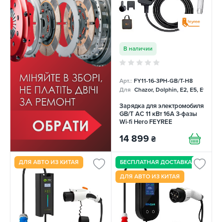
В наличии
Арт.:
FY11-16-3PH-GB/T-H8
Для
Chazor, Dolphin, E2, E5, E9, Me
Зарядка для электромобиля
GB/T AC 11 кВт 16A 3-фазы
Wi-fi Hero FEYREE
14 899
₴
ДЛЯ АВТО ИЗ КИТАЯ
БЕСПЛАТНАЯ ДОСТАВКА
ДЛЯ АВТО ИЗ КИТАЯ