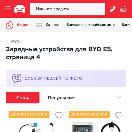
Акции
Каталог
Запчасти на китайские авто
Запча
BYD
Зарядные устройства для BYD E5,
страница 4
ПОИСК ЗАПЧАСТЕЙ ПО ФОТО
Популярные
Фильтр
ДЛЯ АВТО ИЗ КИТАЯ
ДЛЯ АВТО ИЗ КИТАЯ