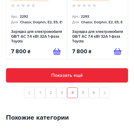
Арт.:
2292
Арт.:
2293
Для
Chazor, Dolphin, E2, E5, E9, Mercedes
Для
Chazor, Dolphin, E2, E5, E9, Me
Зарядка для электромобиля
Зарядка для электромобиля
GB/T AC 7.4 кВт 32А 1-фаза
GB/T AC 7.4 кВт 32А 1-фаза
Toyota
Toyota
7 800
7 800
₴
₴
Показать ещё
1
2
3
4
5
6
Похожие категории