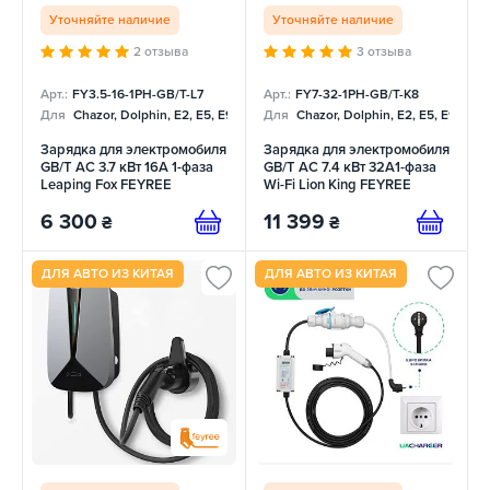
Уточняйте наличие
Уточняйте наличие
2 отзыва
3 отзыва
Арт.:
FY3.5-16-1PH-GB/T-L7
Арт.:
FY7-32-1PH-GB/T-K8
Для
Chazor, Dolphin, E2, E5, E9, Mercedes
Для
Chazor, Dolphin, E2, E5, E9, Me
Зарядка для электромобиля
Зарядка для электромобиля
GB/T AC 3.7 кВт 16А 1-фаза
GB/T AC 7.4 кВт 32A1-фаза
Leaping Fox FEYREE
Wi-Fi Lion King FEYREE
6 300
11 399
₴
₴
ДЛЯ АВТО ИЗ КИТАЯ
ДЛЯ АВТО ИЗ КИТАЯ