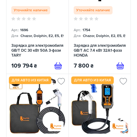
Уточняйте наличие
Уточняйте наличие
Арт.:
1696
Арт.:
1754
Для
Chazor, Dolphin, E2, E5, E9, Mercedes
Для
Chazor, Dolphin, E2, E5, E9, Me
Зарядка для электромобиля
Зарядка для электромобиля
GB/T DC 30 кВт 50А 3-фази
GB/T AC 7.4 кВт 32A1-фаза
TARY
HONDA
109 794
7 800
₴
₴
ДЛЯ АВТО ИЗ КИТАЯ
ДЛЯ АВТО ИЗ КИТАЯ