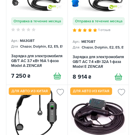
Отправка в течение месяца
Отправка в течение месяца
1 отзыв
Арт.:
MA3GBT
Арт.:
ME7GBT
Для
Chazor, Dolphin, E2, E5, E9, Mercedes
Для
Chazor, Dolphin, E2, E5, E9, Me
Зарядка для электромобиля
Зарядка для электромобиля
GB/T AC 3.7 кВт 16А 1-фаза
GB/T AC 7.4 кВт 32А 1-фаза
Model A ZENCAR
Model E ZENCAR
7 250
₴
8 914
₴
ДЛЯ АВТО ИЗ КИТАЯ
ДЛЯ АВТО ИЗ КИТАЯ