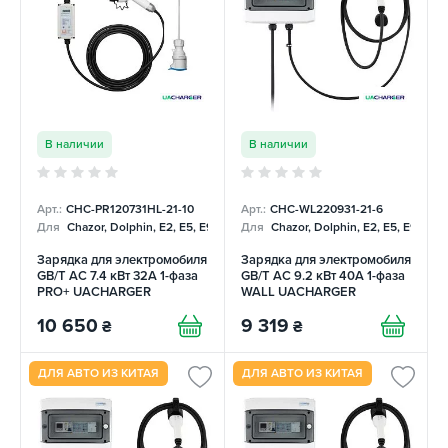
В наличии
В наличии
Арт.:
CHC-PR120731HL-21-10
Арт.:
CHC-WL220931-21-6
Для
Chazor, Dolphin, E2, E5, E9, Mercedes
Для
Chazor, Dolphin, E2, E5, E9, Me
Зарядка для электромобиля
Зарядка для электромобиля
GB/T AC 7.4 кВт 32А 1-фаза
GB/T AC 9.2 кВт 40А 1-фаза
PRO+ UACHARGER
WALL UACHARGER
10 650
9 319
₴
₴
ДЛЯ АВТО ИЗ КИТАЯ
ДЛЯ АВТО ИЗ КИТАЯ