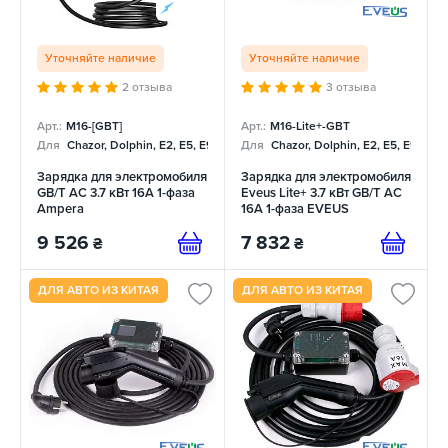
Уточняйте наличие
Уточняйте наличие
2 отзыва
3 отзыва
Арт.:
M16-[GBT]
Арт.:
M16-Lite+-GBT
Для
Chazor, Dolphin, E2, E5, E9, Mercedes
Для
Chazor, Dolphin, E2, E5, E9, Me
Зарядка для электромобиля
Зарядка для электромобиля
GB/T AC 3.7 кВт 16А 1-фаза
Eveus Lite+ 3.7 кВт GB/T AC
Ampera
16А 1-фаза EVEUS
9 526
7 832
₴
₴
ДЛЯ АВТО ИЗ КИТАЯ
ДЛЯ АВТО ИЗ КИТАЯ