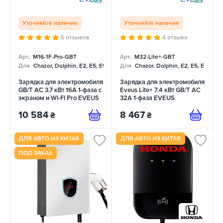
Уточняйте наличие
Уточняйте наличие
5 отзывов
4 отзыва
Арт.:
M16-1F-Pro-GBT
Арт.:
M32-Lite+-GBT
Для
Chazor, Dolphin, E2, E5, E9, Mercedes
Для
Chazor, Dolphin, E2, E5, E9, Me
Зарядка для электромобиля
Зарядка для электромобиля
GB/T AC 3.7 кВт 16А 1-фаза c
Eveus Lite+ 7.4 кВт GB/T AC
экраном и WI-FI Pro EVEUS
32А 1-фаза EVEUS
10 584
8 467
₴
₴
ДЛЯ АВТО ИЗ КИТАЯ
ДЛЯ АВТО ИЗ КИТАЯ
ПОД ЗАКАЗ