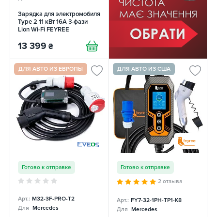
Зарядка для электромобиля
Type 2 11 кВт 16A 3-фази
Lion Wi-Fi FEYREE
13 399
₴
ДЛЯ АВТО ИЗ ЕВРОПЫ
ДЛЯ АВТО ИЗ США
Готово к отправке
Готово к отправке
2 отзыва
Арт.:
M32-3F-PRO-T2
Арт.:
FY7-32-1PH-TP1-K8
Для
Mercedes
Для
Mercedes