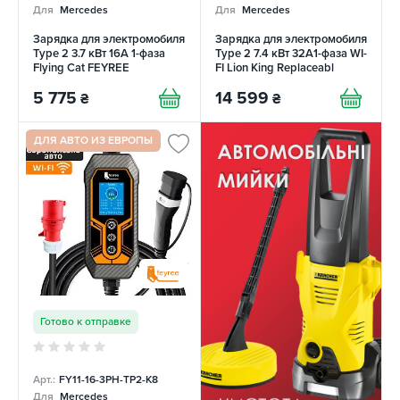
Для
Mercedes
Для
Mercedes
Зарядка для электромобиля
Зарядка для электромобиля
Type 2 3.7 кВт 16А 1-фаза
Type 2 7.4 кВт 32А1-фаза WI-
Flying Cat FEYREE
FI Lion King Replaceabl
FEYREE
5 775
14 599
₴
₴
ДЛЯ АВТО ИЗ ЕВРОПЫ
Готово к отправке
Арт.:
FY11-16-3PH-TP2-K8
Для
Mercedes