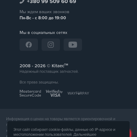
+380 99 509 60 69
Мы ждем ваших звонков
Пн-Вс - с 8:00 до 19:00
Мы в социальных сетях
тм
2008 -
© Kitaec
Надежный поставщик запчастей.
Все права защищены.
Информация о ценах на товары является ориентировочной и
предоставляется для справки. Точная стоимость товара будет
Этот сайт собирает cookie-файлы, данные об IP-адресе и
названа менеджером магазина при подтверждении заказа. Внешний
местоположении пользователей. Дальнейшее
вид и комплектация товара может отличаться от его фотографии.