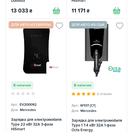
Duosida
HiSmart
13 033
11 171
₴
₴
ДЛЯ АВТО ИЗ ЕВРОПЫ
ДЛЯ АВТО ИЗ США
В наличии
В наличии
2 отзыва
Арт.:
EV200092
Арт.:
W107-[C1]
Для
Mercedes
Для
Mercedes
Зарядка для электромобиля
Зарядка для электромобиля
Type 22 кВт 32A 3-фази
Type 1 7.4 кВт 32А 1-фаза
HiSmart
Octa Energy