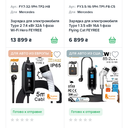
Арт.:
FY7-32-1PH-TP2-H8
Арт.:
FY3.5-16-1PH-TP1-F8-C5
Для
Mercedes
Для
Mercedes
Зарядка для электромобиля
Зарядка для электромобиля
Type 2 7.4 кВт 32А 1-фаза
Type 1 3.5 кВт 16А 1-фаза
Wi-Fi Hero FEYREE
Flying Cat FEYREE
13 899
6 899
₴
₴
ДЛЯ АВТО ИЗ ЕВРОПЫ
ДЛЯ АВТО ИЗ США
Готово к отправке
Готово к отправке