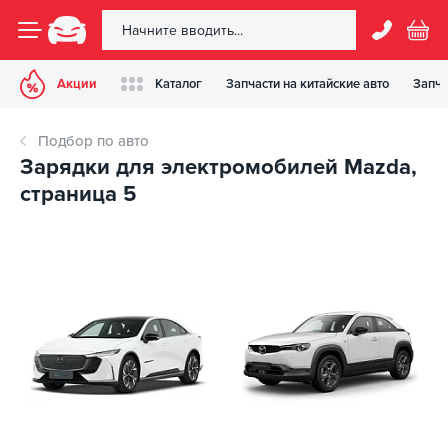
Акции
Каталог
Запчасти на китайские авто
Запча
Подбор по авто
Зарядки для электромобилей Mazda,
страница 5