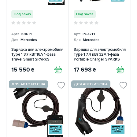
Под заказ
Под заказ
Арт.:
TS16T1
Арт.:
PC32T1
Для
Mercedes
Для
Mercedes
Зарядка для электромобиля
Зарядка для электромобиля
Type 1 3.7 кВт 16А 1-фаза
Type 1 7.4 кВт 32А 1-фаза
Travel Smart SPARKS
Portable Charger SPARKS
15 550
17 698
₴
₴
ДЛЯ АВТО ИЗ США
ДЛЯ АВТО ИЗ США