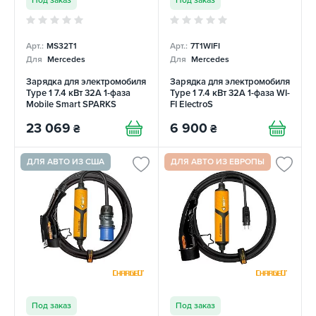
Под заказ
Под заказ
Арт.:
MS32T1
Арт.:
7T1WIFI
Для
Mercedes
Для
Mercedes
Зарядка для электромобиля
Зарядка для электромобиля
Type 1 7.4 кВт 32А 1-фаза
Type 1 7.4 кВт 32A 1-фаза WI-
Mobile Smart SPARKS
FI ElectroS
23 069
6 900
₴
₴
ДЛЯ АВТО ИЗ США
ДЛЯ АВТО ИЗ ЕВРОПЫ
Под заказ
Под заказ