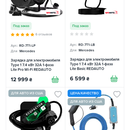
Под заказ
Под заказ
6 отзывов
Арт.:
RD-7T1-LB
Арт.:
RD-7T1-LP
Для
Mercedes
Для
Mercedes
Зарядка для электромобиля
Зарядка для электромобиля
Type 1 7.4 кВт 32А 1-фаза
Type 1 7.4 кВт 32А 1-фаза
Lite Basic REDAUTO
Lite Pro Wi-Fi REDAUTO
6 599
₴
12 999
₴
ДЛЯ АВТО ИЗ США
ЦЕНА/КАЧЕСТВО
ДЛЯ АВТО ИЗ США