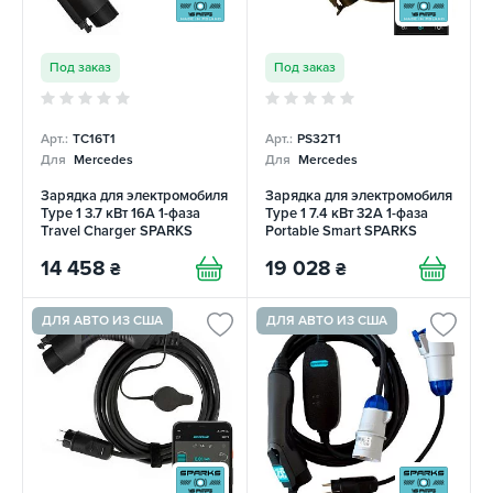
Под заказ
Под заказ
Арт.:
TC16T1
Арт.:
PS32T1
Для
Mercedes
Для
Mercedes
Зарядка для электромобиля
Зарядка для электромобиля
Type 1 3.7 кВт 16А 1-фаза
Type 1 7.4 кВт 32А 1-фаза
Travel Charger SPARKS
Portable Smart SPARKS
14 458
19 028
₴
₴
ДЛЯ АВТО ИЗ США
ДЛЯ АВТО ИЗ США