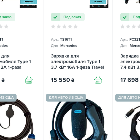
 заказ
Под заказ
Под
T1
Арт.:
TS16T1
Арт.:
PC32T
edes
Для
Mercedes
Для
Merce
 для
Зарядка для
Зарядка
мобиля Type 1
электромобиля Type 1
электром
32А 1-фаза
3.7 кВт 16А 1-фаза Travel
7.4 кВт 
e Smart SPARKS
Smart SPARKS
Portable
SPARKS
8
15 550
17 698
₴
₴
ИЗ США
ДЛЯ АВТО ИЗ США
ДЛЯ АВТО 