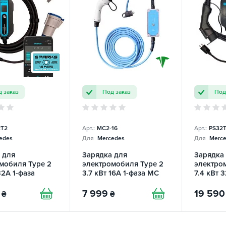
 заказ
Под заказ
Под
T2
Арт.:
MC2-16
Арт.:
PS32
edes
Для
Mercedes
Для
Merce
 для
Зарядка для
Зарядка
мобиля Type 2
электромобиля Type 2
электро
32А 1-фаза
3.7 кВт 16А 1-фаза MC
7.4 кВт 
Smart SPARKS
Mobile TRANS-GREEN
Portable
7 999
19 590
₴
₴