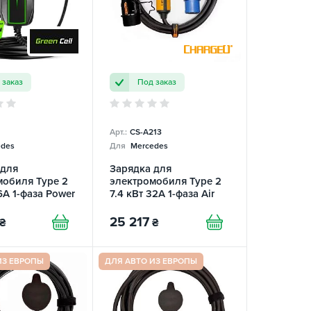
 заказ
Под заказ
Арт.:
CS-A213
des
Для
Mercedes
 для
Зарядка для
мобиля Type 2
электромобиля Type 2
16А 1-фаза Power
7.4 кВт 32А 1-фаза Air
een Cell
ChargeU
25 217
₴
₴
ИЗ ЕВРОПЫ
ДЛЯ АВТО ИЗ ЕВРОПЫ