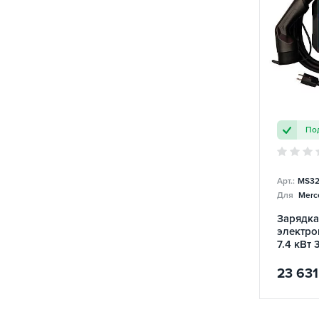
Под
Арт.:
MS32
Для
Merc
Зарядка
электро
7.4 кВт 
Mobile 
23 631