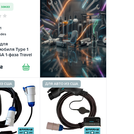
 заказ
1
des
 для
обиля Type 1
6А 1-фаза Travel
 SPARKS
₴
ИЗ США
ДЛЯ АВТО ИЗ США