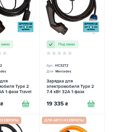
 заказ
Под заказ
2
Арт.:
HC32T2
des
Для
Mercedes
 для
Зарядка для
мобиля Type 2
электромобиля Type 2
6А 1-фаза Travel
7.4 кВт 32А 1-фаза
 SPARKS
Home Charger SPARKS
19 335
₴
₴
ИЗ ЕВРОПЫ
ДЛЯ АВТО ИЗ ЕВРОПЫ