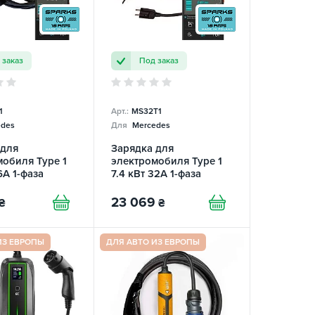
 заказ
Под заказ
1
Арт.:
MS32T1
des
Для
Mercedes
 для
Зарядка для
обиля Type 1
электромобиля Type 1
6А 1-фаза
7.4 кВт 32А 1-фаза
 Smart SPARKS
Mobile Smart SPARKS
23 069
₴
₴
ИЗ ЕВРОПЫ
ДЛЯ АВТО ИЗ ЕВРОПЫ