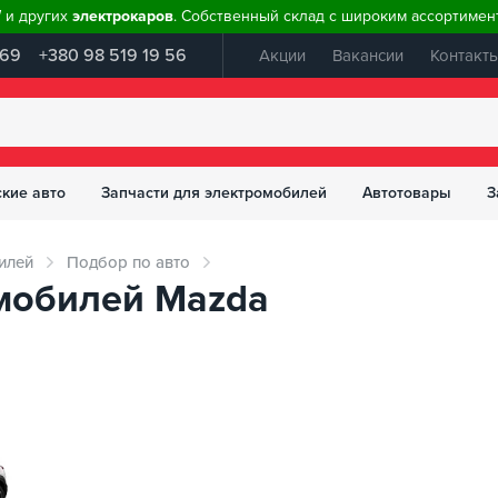
W и других
электрокаров
. Собственный склад с широким ассортимент
 69
+380 98 519 19 56
Акции
Вакансии
Контакт
ские авто
Запчасти для электромобилей
Автотовары
З
илей
Подбор по авто
мобилей Mazda