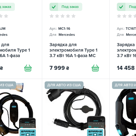
 заказ
Под заказ
Под
6JM
Арт.:
MC1-16
Арт.:
TC16T
edes
Для
Mercedes
Для
Merce
 для
Зарядка для
Зарядка
мобиля Type 1
электромобиля Type 1
электром
16А 1-фаза
3.7 кВт 16А 1-фаза MC
3.7 кВт 1
3.5 EFС
MC Mobile TRANS-
Charger
TOR
GREEN
7 999
14 458
₴
₴
ИЗ США
ДЛЯ АВТО ИЗ США
ДЛЯ АВТО 