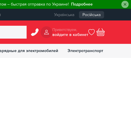
ом – быстрая отправка по Украине!
Подробнее
ы
Українська
Російська
Приветствуем,
войдите в кабинет
арядные для электромобилей
Электротранспорт
БОНУСОВ