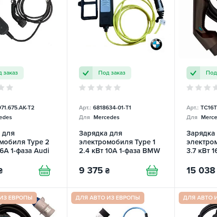
 заказ
Под заказ
Под
71.675.AK-T2
Арт.:
6818634-01-T1
Арт.:
TC16T
edes
Для
Mercedes
Для
Merce
 для
Зарядка для
Зарядка
мобиля Type 2
электромобиля Type 1
электро
16А 1-фаза Audi
2.4 кВт 10A 1-фаза BMW
3.7 кВт 1
Charger
9 375
15 038
₴
₴
 ИЗ ЕВРОПЫ
ДЛЯ АВТО ИЗ ЕВРОПЫ
ДЛЯ АВТО 