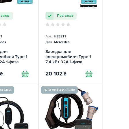
 заказ
Под заказ
1
Арт.:
HS32T1
des
Для
Mercedes
 для
Зарядка для
обиля Type 1
электромобиля Type 1
32А 1-фаза
7.4 кВт 32А 1-фаза
 Charger
Home Smart SPARKS
20 102
₴
₴
ИЗ США
ДЛЯ АВТО ИЗ США