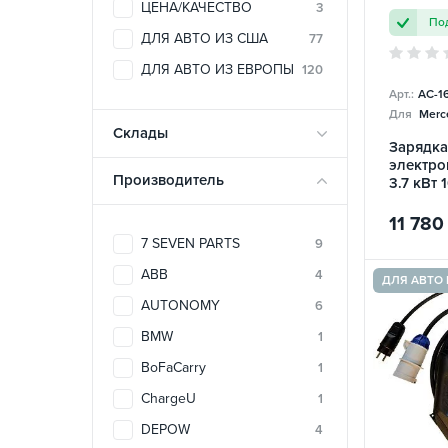
ЦЕНА/КАЧЕСТВО
3
Под
ДЛЯ АВТО ИЗ США
77
ДЛЯ АВТО ИЗ ЕВРОПЫ
120
Арт.:
AC-1
Для
Merc
Склады
Зарядка
электро
Производитель
3.7 кВт 
Mobile 
ECOFAC
11 780
7 SEVEN PARTS
9
ABB
4
ДЛЯ АВТО 
AUTONOMY
6
BMW
1
BoFaCarry
1
ChargeU
1
DEPOW
4