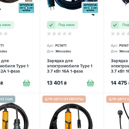
 заказ
Под заказ
Под
T1
Арт.:
PC16T1
Арт.:
PS16T
edes
Для
Mercedes
Для
Merce
 для
Зарядка для
Зарядка
мобиля Type 1
электромобиля Type 1
электром
32А 1-фаза
3.7 кВт 16А 1-фаза
3.7 кВт 1
arger SPARKS
Portable Charge SPARKS
Portable
13 401
14 475
₴
₴
ИЗ США
ДЛЯ АВТО ИЗ ЕВРОПЫ
ДЛЯ АВТО 