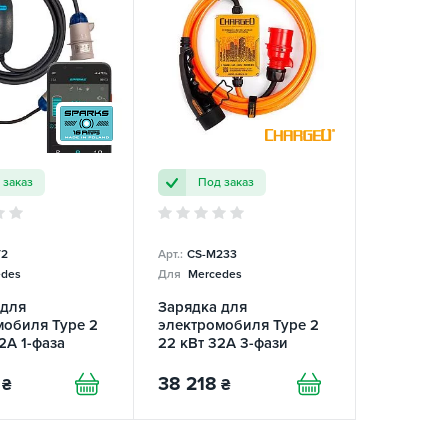
 заказ
Под заказ
T2
Арт.:
CS-M233
des
Для
Mercedes
 для
Зарядка для
мобиля Type 2
электромобиля Type 2
32А 1-фаза
22 кВт 32A 3-фази
 Smart SPARKS
Multibase ChargeU
38 218
₴
₴