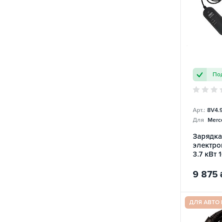
Под
Арт.:
8V4.9
Для
Merc
Зарядка
электро
3.7 кВт 
9 875
ДЛЯ АВТО