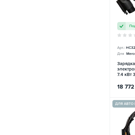
Под
Арт.:
HC32
Для
Merc
Зарядка
электро
7.4 кВт 
Home Ch
18 772
ДЛЯ АВТО 