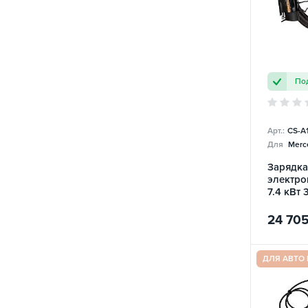
Под
Арт.:
CS-A
Для
Merc
Зарядка
электро
7.4 кВт 
Charge
24 70
ДЛЯ АВТО