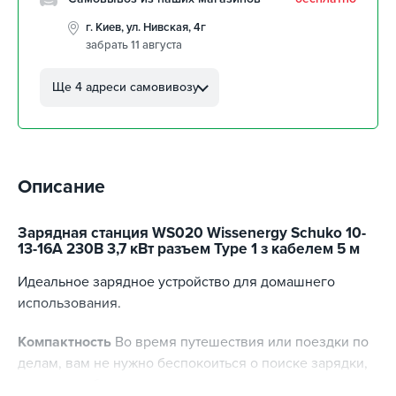
г. Киев, ул. Нивская, 4г
забрать 11 августа
г. Кропивницкий, ул.
Автолюбителей, 8а
Ще 4 адреси самовивозу
забрать 11 августа
г. Кропивницкий, Клинцовский
авторынок
забрать 11 августа
Описание
г. Киев, пр.Николая Бажана, 26
забрать 11 августа
г. Киев, ул. Остафия
Зарядная станция WS020 Wissenergy Schuko 10-
Дашкевича, 15
13-16A 230В 3,7 кВт разъем Type 1 з кабелем 5 м
забрать 11 августа
Идеальное зарядное устройство для домашнего
использования.
Компактность
Во время путешествия или поездки по
делам, вам не нужно беспокоиться о поиске зарядки,
потому что благодаря компактным размерам и