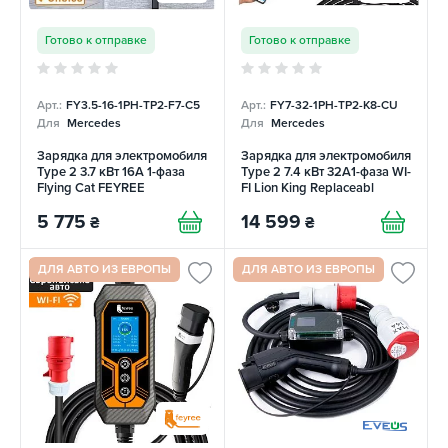
Готово к отправке
Готово к отправке
Арт.:
FY3.5-16-1PH-TP2-F7-C5
Арт.:
FY7-32-1PH-TP2-K8-CU
Для
Mercedes
Для
Mercedes
Зарядка для электромобиля
Зарядка для электромобиля
Type 2 3.7 кВт 16А 1-фаза
Type 2 7.4 кВт 32А1-фаза WI-
Flying Cat FEYREE
FI Lion King Replaceabl
FEYREE
5 775
14 599
₴
₴
ДЛЯ АВТО ИЗ ЕВРОПЫ
ДЛЯ АВТО ИЗ ЕВРОПЫ