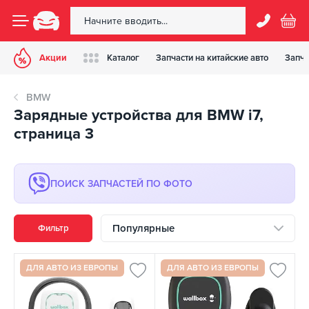
Акции
Каталог
Запчасти на китайские авто
Запча
BMW
Зарядные устройства для BMW i7,
страница 3
ПОИСК ЗАПЧАСТЕЙ ПО ФОТО
Популярные
Фильтр
ДЛЯ АВТО ИЗ ЕВРОПЫ
ДЛЯ АВТО ИЗ ЕВРОПЫ