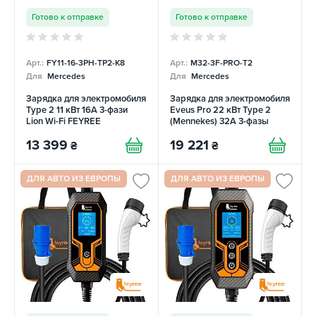
Готово к отправке
Готово к отправке
Арт.:
FY11-16-3PH-TP2-K8
Арт.:
M32-3F-PRO-T2
Для
Mercedes
Для
Mercedes
Зарядка для электромобиля
Зарядка для электромобиля
Type 2 11 кВт 16A 3-фази
Eveus Pro 22 кВт Type 2
Lion Wi-Fi FEYREE
(Mennekes) 32А 3-фазы
EVEUS
13 399
19 221
₴
₴
ДЛЯ АВТО ИЗ ЕВРОПЫ
ДЛЯ АВТО ИЗ ЕВРОПЫ