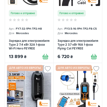
Готово к отправке
Готово к отправке
Арт.:
FY7-32-1PH-TP2-H8
Арт.:
FY3.5-16-1PH-TP2-F8-C5
Для
Mercedes
Для
Mercedes
Зарядка для электромобиля
Зарядка для электромобиля
Type 2 7.4 кВт 32А 1-фаза
Type 2 3.7 кВт 16А 1-фаза
Wi-Fi Hero FEYREE
Flying Cat FEYREE
13 899
6 720
₴
₴
ДЛЯ АВТО ИЗ ЕВРОПЫ
ДЛЯ АВТО ИЗ ЕВРОПЫ