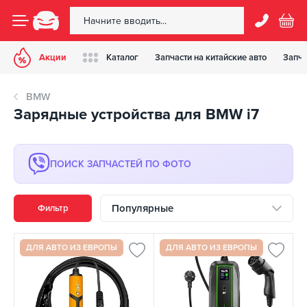
Акции
Каталог
Запчасти на китайские авто
Запча
BMW
Зарядные устройства для BMW i7
ПОИСК ЗАПЧАСТЕЙ ПО ФОТО
Популярные
Фильтр
ДЛЯ АВТО ИЗ ЕВРОПЫ
ДЛЯ АВТО ИЗ ЕВРОПЫ