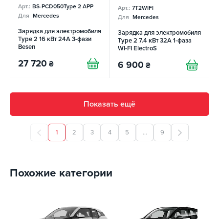
Арт.:
BS-PCD050Type 2 APP
Арт.:
7T2WIFI
Для
Mercedes
Для
Mercedes
Зарядка для электромобиля
Зарядка для электромобиля
Type 2 16 кВт 24A 3-фази
Type 2 7.4 кВт 32A 1-фаза
Besen
WI-FI ElectroS
27 720
₴
6 900
₴
Показать ещё
1
2
3
4
5
...
9
Похожие категории