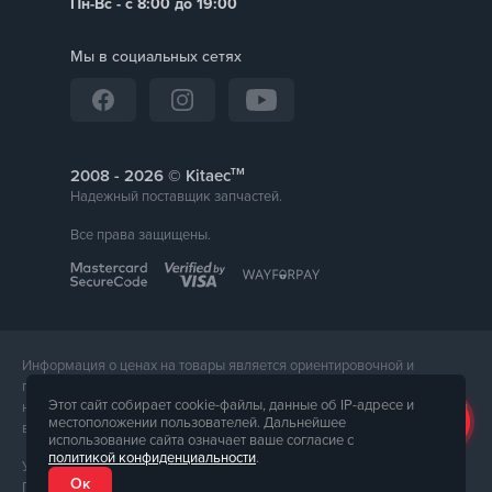
Пн-Вс - с 8:00 до 19:00
Мы в социальных сетях
тм
2008 -
© Kitaec
Надежный поставщик запчастей.
Все права защищены.
Информация о ценах на товары является ориентировочной и
предоставляется для справки. Точная стоимость товара будет
Этот сайт собирает cookie-файлы, данные об IP-адресе и
названа менеджером магазина при подтверждении заказа. Внешний
местоположении пользователей. Дальнейшее
вид и комплектация товара может отличаться от его фотографии.
использование сайта означает ваше согласие с
политикой конфиденциальности
.
Услуги предоставляет ФЛП Тюпа Петр Павлович, ИПН 2770105454.
Ок
Политика конфиденциальности доступна по
ссылке
. Публичная