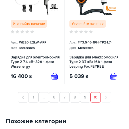
Уточняйте наличие
Уточняйте наличие
Арт.:
WB20-7.2kW-APP
Арт.:
FY3.5-16-1PH-TP2-L7-
Для
Mercedes
Для
Mercedes
Зарядка для электромобиля
Зарядка для электромобиля
Type 2 7.4 кВт 32A 1-фаза
Type 2 3.7 кВт 16А 1-фаза
Wissenergy
Leaping Fox FEYREE
16 400
5 039
₴
₴
1
...
6
7
8
9
10
Похожие категории