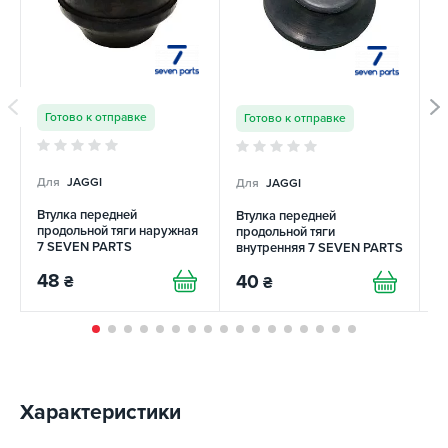
Готово к отправке
Готово к отправке
Для
JAGGI
Для
JAGGI
Д
Втулка передней
Втулка передней
С
продольной тяги наружная
продольной тяги
п
7 SEVEN PARTS
внутренняя 7 SEVEN PARTS
48
40
2
₴
₴
Характеристики