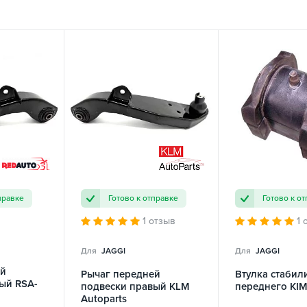
правке
Готово к отправке
Готово к о
1 отзыв
1 
Для
JAGGI
Для
JAGGI
ей
Рычаг передней
Втулка стабил
ый RSA-
подвески правый KLM
переднего KIM
Autoparts