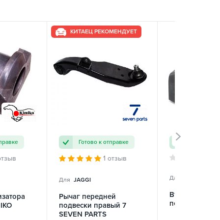
КИТАЕЦ РЕКОМЕНДУЕТ
тправке
Готово к отправке
Готово к о
отзыв
1 отзыв
Для
JAGGI
Для
JAGGI
Втулка стабил
изатора
Рычаг передней
переднего Ar
IKO
подвески правый 7
SEVEN PARTS