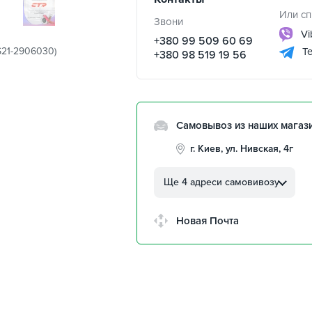
Или сп
Звони
Vi
+380 99 509 60 69
S21-2906030)
Te
+380 98 519 19 56
Самовывоз из наших магаз
г. Киев, ул. Нивская, 4г
г. Кропивницкий, ул.
Автолюбителей, 8а
Ще 4 адреси самовивозу
г. Кропивницкий,
Клинцовский авторынок
Новая Почта
г. Киев, пр.Николая Бажана
26
г. Киев, ул. Остафия
Дашкевича, 15