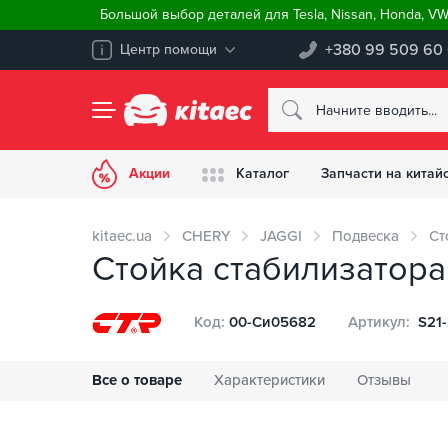
Большой выбор деталей для Tesla, Nissan, Honda, V
+380 99 509 60
Центр помощи
Акции
Каталог
Запчасти на китай
kitaec.ua
CHERY
JAGGI
Подвеска
Ст
Стойка стабилизатора
Код:
00-Си05682
Артикул:
S21
Все о товаре
Характеристики
Отзывы