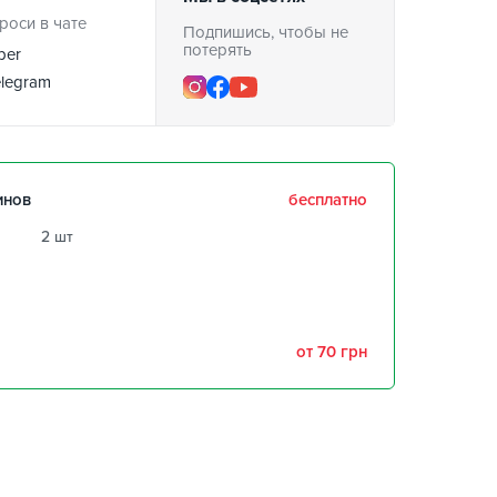
роси в чате
Подпишись, чтобы не
потерять
ber
legram
инов
бесплатно
2 шт
забрать 11 августа
забрать 11 августа
от 70 грн
,
4 шт
1 шт