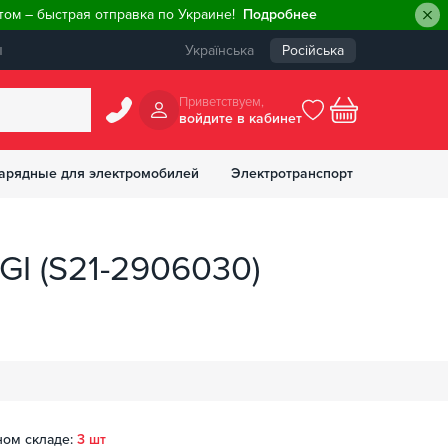
ом – быстрая отправка по Украине!
Подробнее
ы
Українська
Російська
Приветствуем,
войдите в кабинет
арядные для электромобилей
Электротранспорт
БОНУСОВ
GI (S21-2906030)
ном складе:
3 шт