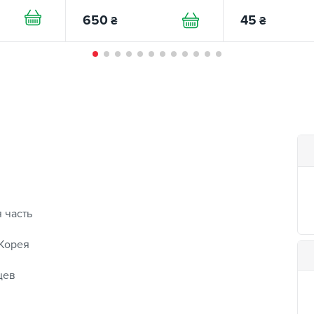
650
45
₴
₴
 часть
Корея
цев