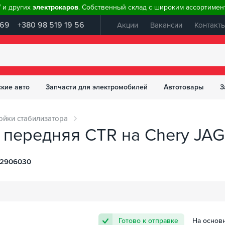
W и других
электрокаров
. Собственный склад с широким ассортимент
 69
+380 98 519 19 56
Акции
Вакансии
Контакт
ские авто
Запчасти для электромобилей
Автотовары
З
ойки стабилизатора
 передняя CTR на Chery JAG
-2906030
Готово к отправке
На основ