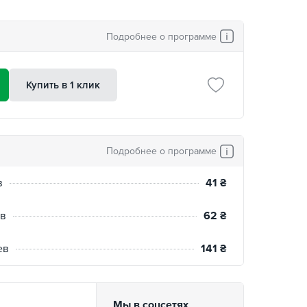
Подробнее о программе
Купить в 1 клик
Подробнее о программе
в
41
₴
ев
62
₴
ев
141
₴
Мы в соцсетях