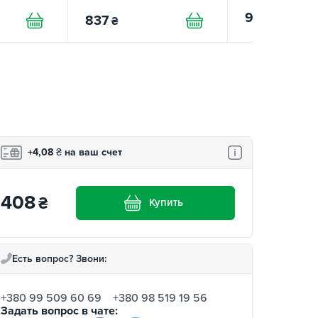
97
₴
837
₴
+4,08
₴
на ваш счет
408
₴
Купить
Есть вопрос? Звони:
+380 99 509 60 69
+380 98 519 19 56
Задать вопрос в чате: