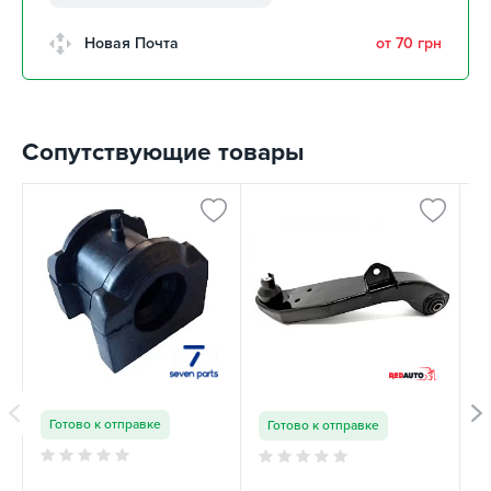
забрать 12 августа
г. Кропивницкий, Клинцовский
Новая Почта
от 70 грн
авторынок
забрать 12 августа
г. Киев, пр.Николая Бажана, 26
1 шт
Сопутствующие товары
г. Киев, ул. Остафия
Дашкевича, 15
забрать 12 августа
Готово к отправке
Готово к отправке