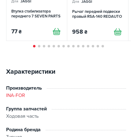
Для
JAGGI
Для
JAGGI
Д
Втулка стабилизатора
Рычаг передней подвески
Р
переднего 7 SEVEN PARTS
правый RSA-140 REDAUTO
п
77
958
₴
₴
6
Характеристики
Производитель
INA-FOR
Группа запчастей
Ходовая часть
Родина бренда
Турция