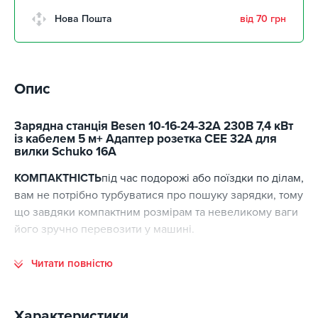
Нова Пошта
від 70 грн
Опис
Зарядна станція Besen 10-16-24-32A 230В 7,4 кВт
із кабелем 5 м+ Адаптер розетка CEE 32A для
вилки Schuko 16A
КОМПАКТНІСТЬ
під час подорожі або поїздки по ділам,
вам не потрібно турбуватися про пошуку зарядки, тому
що завдяки компактним розмірам та невеликому ваги
його зручно перевозити у машині.
Кабель ТПУ
Кабель із термопластичного поліуретану
Читати повністю
(ТПУ) завдовжки 5 метрів міцний і довговічний,
підходить для використання на різних парковках або у
гаражах. Завдяки гнучкості його можна повісити на
Характеристики