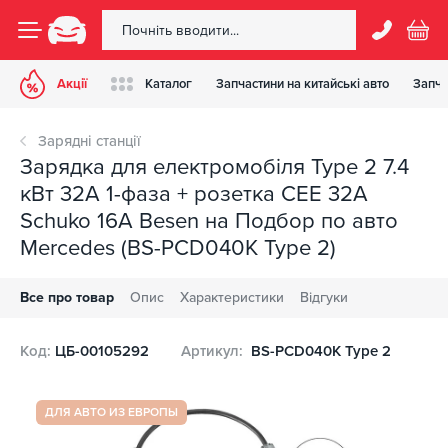
Акції
Каталог
Запчастини на китайські авто
Запча
Зарядні станції
Зарядка для електромобіля Type 2 7.4
кВт 32А 1-фаза + розетка CEE 32A
Schuko 16A Besen на Подбор по авто
Mercedes (BS-PCD040K Type 2)
Все про товар
Опис
Характеристики
Відгуки
Код:
ЦБ-00105292
Артикул:
BS-PCD040K Type 2
ДЛЯ АВТО ИЗ ЕВРОПЫ