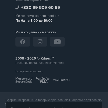
Телефон гарячої лінії:
Tesla Model 3
+380 99 509 60 69
Tesla Model S
Tesla Model X
Ми чекаємо на ваші дзвінки
Пн-Нд - з 8:00 до 19:00
Tesla Model Y
Hyundai Kona
Ми в соціальних мережах
Hyundai Ionic
Mercedes-Benz EQC
Opel Ampera
Renault Kangoo
тм
2008 -
© Kitaec
Volvo C40
Надійний постачальник запчастин.
Volvo СХ 60
Volvo EX90 Twin Motor
Всі права захищені.
Volvo XC40
та інші
Інформація про ціни на товари є орієнтовною і надається для довідки.
Точна вартість товару буде названа менеджером магазину при