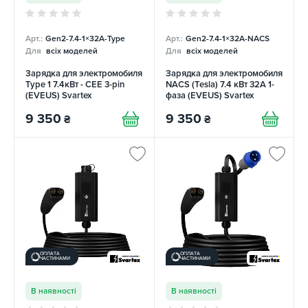
Арт.:
Gen2-7.4-1×32А-Type
Арт.:
Gen2-7.4-1×32А-NACS
Для
всіх моделей
Для
всіх моделей
Зарядка для электромобиля
Зарядка для электромобиля
Type 1 7.4кВт - CEE 3-pin
NACS (Tesla) 7.4 кВт 32А 1-
(EVEUS) Svartex
фаза (EVEUS) Svartex
9 350
9 350
₴
₴
ОПЛАТА
ОПЛАТА
ЧАСТИНАМИ
ЧАСТИНАМИ
В наявності
В наявності