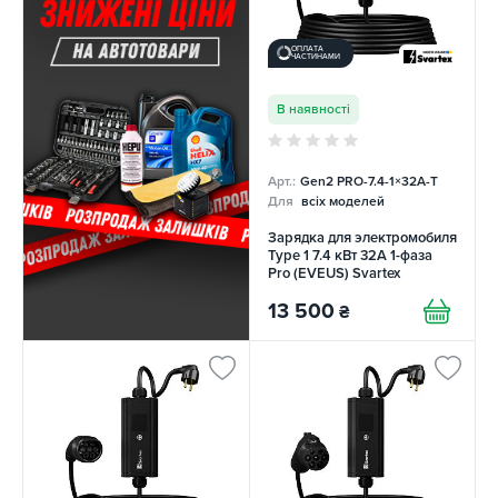
ОПЛАТА
ЧАСТИНАМИ
В наявності
Арт.:
Gen2 PRO-7.4-1×32А-T
Для
всіх моделей
Зарядка для электромобиля
Type 1 7.4 кВт 32А 1-фаза
Pro (EVEUS) Svartex
13 500
₴