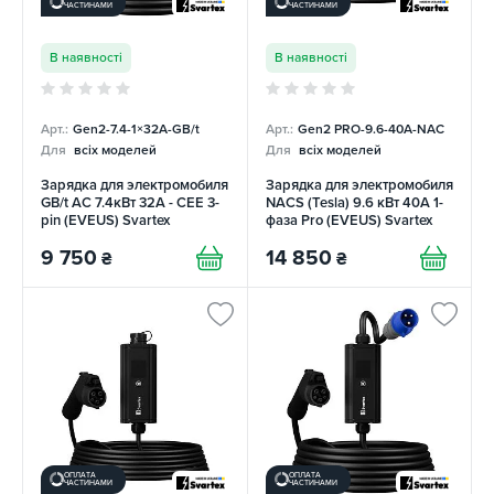
ЧАСТИНАМИ
ЧАСТИНАМИ
В наявності
В наявності
Арт.:
Gen2-7.4-1×32А-GB/t
Арт.:
Gen2 PRO-9.6-40А-NAC
Для
всіх моделей
Для
всіх моделей
Зарядка для электромобиля
Зарядка для электромобиля
GB/t AC 7.4кВт 32А - CEE 3-
NACS (Tesla) 9.6 кВт 40А 1-
pin (EVEUS) Svartex
фаза Pro (EVEUS) Svartex
9 750
14 850
₴
₴
ОПЛАТА
ОПЛАТА
ЧАСТИНАМИ
ЧАСТИНАМИ