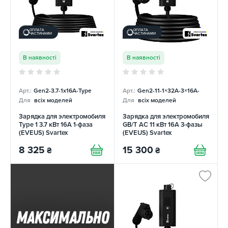
ОПЛАТА
ОПЛАТА
ЧАСТИНАМИ
ЧАСТИНАМИ
В наявності
В наявності
Арт.:
Gen2-3.7-1x16A-Type
Арт.:
Gen2-11-1×32А-3×16A-
Для
всіх моделей
Для
всіх моделей
Зарядка для электромобиля
Зарядка для электромобиля
Type 1 3.7 кВт 16А 1-фаза
GB/T AC 11 кВт 16А 3-фазы
(EVEUS) Svartex
(EVEUS) Svartex
8 325
15 300
₴
₴