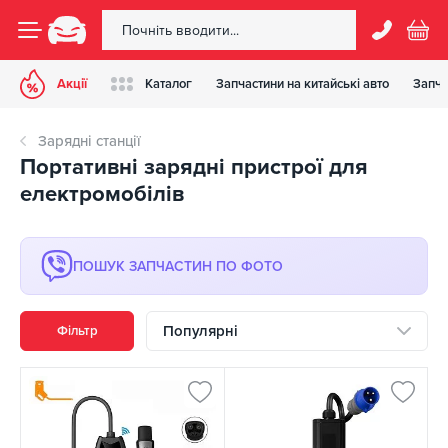
Акції
Каталог
Запчастини на китайські авто
Запча
Зарядні станції
Портативні зарядні пристрої для
електромобілів
ПОШУК ЗАПЧАСТИН ПО ФОТО
Популярні
Фільтр