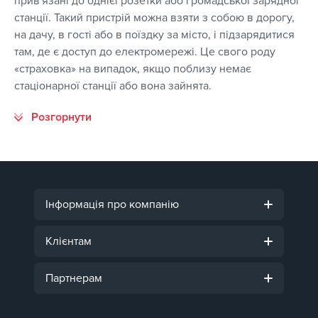
прив'язані до однієї розетки або громадської зарядної
станції. Такий пристрій можна взяти з собою в дорогу,
на дачу, в гості або в поїздку за місто, і підзарядитися
там, де є доступ до електромережі. Це свого роду
«страховка» на випадок, якщо поблизу немає
стаціонарної станції або вона зайнята.
Інформація про компанію
Клієнтам
Партнерам