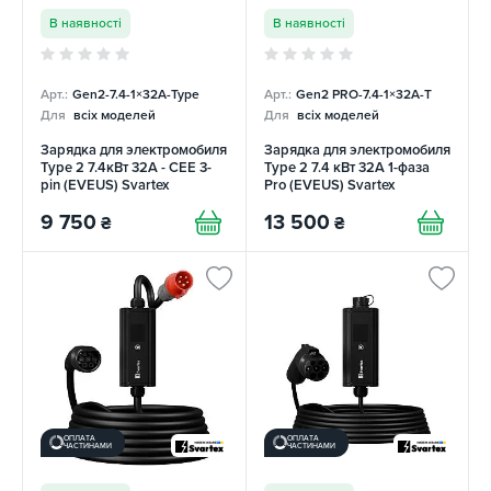
В наявності
В наявності
Арт.:
Gen2-7.4-1×32А-Type
Арт.:
Gen2 PRO-7.4-1×32А-T
Для
всіх моделей
Для
всіх моделей
Зарядка для электромобиля
Зарядка для электромобиля
Type 2 7.4кВт 32А - CEE 3-
Type 2 7.4 кВт 32А 1-фаза
pin (EVEUS) Svartex
Pro (EVEUS) Svartex
9 750
13 500
₴
₴
ОПЛАТА
ОПЛАТА
ЧАСТИНАМИ
ЧАСТИНАМИ