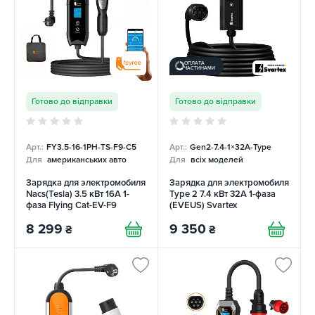
ОПЛАТА
ЧАСТИНАМИ
Готово до відправки
Готово до відправки
Арт.:
FY3.5-16-1PH-TS-F9-C5
Арт.:
Gen2-7.4-1×32А-Type
Для
американських авто
Для
всіх моделей
Зарядка для электромобиля
Зарядка для электромобиля
Nacs(Tesla) 3.5 кВт 16А 1-
Type 2 7.4 кВт 32А 1-фаза
фаза Flying Cat-EV-F9
(EVEUS) Svartex
FEYREE
8 299
9 350
₴
₴