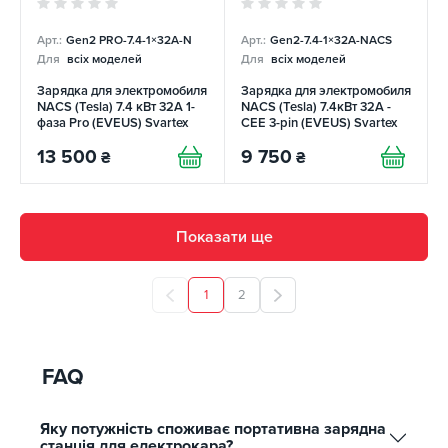
Арт.:
Gen2 PRO-7.4-1×32А-N
Арт.:
Gen2-7.4-1×32А-NACS
Для
всіх моделей
Для
всіх моделей
Зарядка для электромобиля
Зарядка для электромобиля
NACS (Tesla) 7.4 кВт 32А 1-
NACS (Tesla) 7.4кВт 32А -
фаза Pro (EVEUS) Svartex
CEE 3-pin (EVEUS) Svartex
13 500
9 750
₴
₴
Показати ще
1
2
FAQ
Яку потужність споживає портативна зарядна
станція для електрокара?