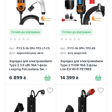
Готово до відправки
Готово до відправки
Арт.:
FY3.5-16-1PH-TP2-L7-C5
Арт.:
FY11-16-3PH-TP2-K9
Для
європейських авто
Для
всіх моделей
Зарядка для электромобиля
Зарядка для электромобиля
Type 2 3.5 кВт 16А 1-фаза
Type 2 11 KW 16A 3-фазы
Leaping Fox (кабель 5м. +
Lion EV Wi-Fi FEYREE
сумка) FEYREE
6 899
14 399
₴
₴