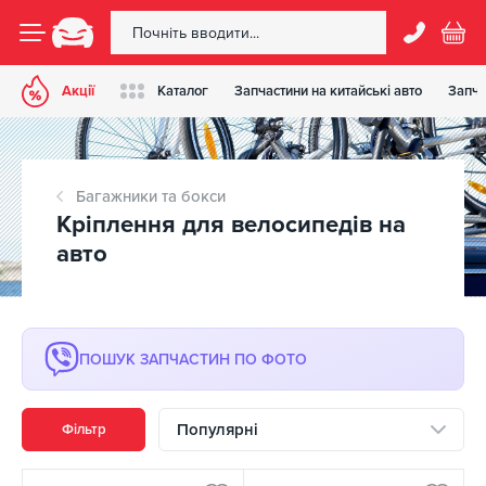
Акції
Каталог
Запчастини на китайські авто
Запча
Багажники та бокси
Кріплення для велосипедів на
авто
ПОШУК ЗАПЧАСТИН ПО ФОТО
Популярні
Фільтр