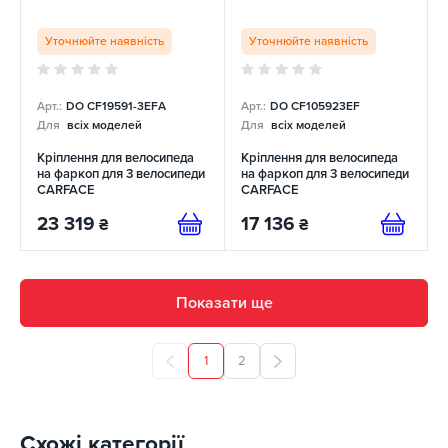
Уточнюйте наявність
Уточнюйте наявність
Арт.:
DO CF19591-3EFA
Арт.:
DO CF105923EF
Для
всіх моделей
Для
всіх моделей
Кріплення для велосипеда
Кріплення для велосипеда
на фаркоп для 3 велосипеди
на фаркоп для 3 велосипеди
CARFACE
CARFACE
23 319
17 136
₴
₴
Показати ще
1
2
Схожі категорії