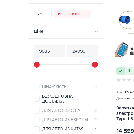
24
Видалити все
Ціна
В н
ЦІНА/ЯКІСТЬ
0
Арт.:
FY7-
БЕЗКОШТОВНА
Для
амер
1
ДОСТАВКА
Зарядка
ДЛЯ АВТО ИЗ США
0
электро
Type 1 3
ДЛЯ АВТО ИЗ ЕВРОПЫ
0
King Re
ДЛЯ АВТО ИЗ КИТАЯ
1
14 59