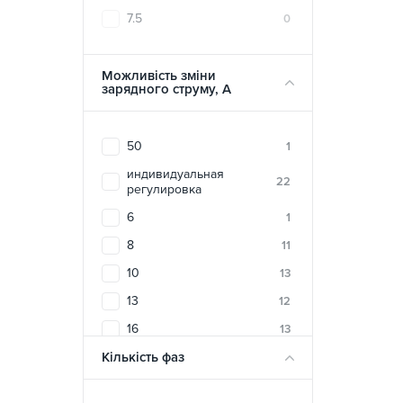
7.5
0
Можливість зміни
зарядного струму, A
50
1
индивидуальная
22
регулировка
6
1
8
11
10
13
13
12
16
13
Кількість фаз
20
6
24
5