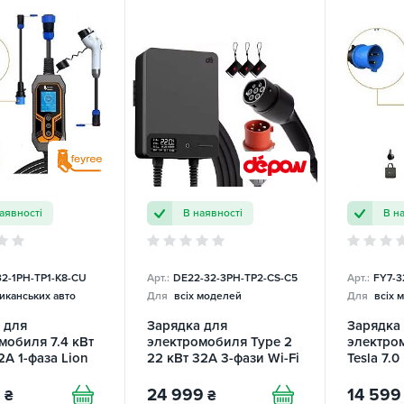
аявності
В наявності
В н
32-1PH-TP1-K8-CU
Арт.:
DE22-32-3PH-TP2-CS-C5
Арт.:
FY7-3
иканських авто
Для
всіх моделей
Для
всіх 
 для
Зарядка для
Зарядка
мобиля 7.4 кВт
электромобиля Type 2
электро
2А 1-фаза Lion
22 кВт 32A 3-фази Wi-Fi
Tesla 7.0
placeabl FEYREE
DEPOW
Wi-Fi Lio
Replacea
9
24 999
14 599
₴
₴