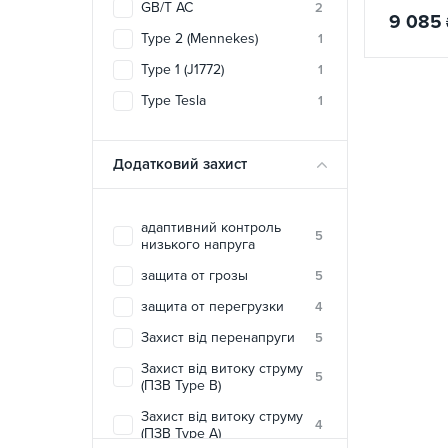
GB/T AC
2
EnergyUP
9 085
0
Type 2 (Mennekes)
1
EVEUS
0
Type 1 (J1772)
1
FEYREE
3
Type Tesla
1
Green Cell
0
HiSmart
0
Додатковий захист
Ipengen
0
Octa Energy
0
адаптивний контроль
SPARKS
5
0
низького напруга
Svartex
0
защита от грозы
5
TRANS-GREEN
0
защита от перегрузки
4
UACHARGER
0
Захист від перенапруги
5
ZENCAR
1
Захист від витоку струму
5
(ПЗВ Type B)
Захист від витоку струму
4
(ПЗВ Type А)