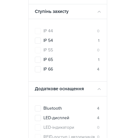
Ступінь захисту
IP 44
0
IP 54
1
IP 55
0
IP 65
1
IP 66
4
Додаткове оснащення
Bluetooth
4
LED-дисплей
4
LED-індикатори
0
RFID-доступ і авторизація
0