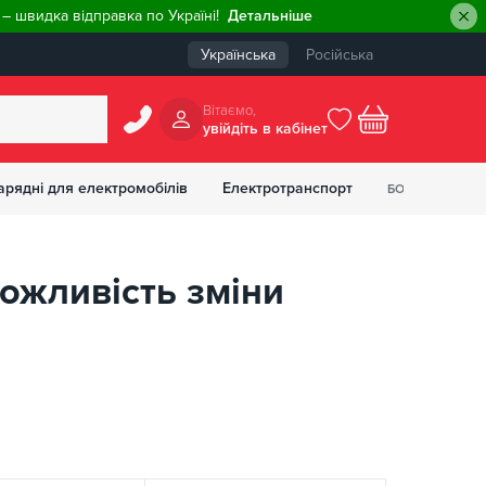
– швидка відправка по Україні!
Детальніше
Українська
Російська
Вiтаємо,
увiйдiть в кабiнет
0
арядні для електромобілів
Електротранспорт
БОНУСІВ
₴
можливість зміни