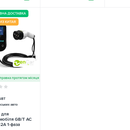
(один д
ВНА ДОСТАВКА
ИЗ КИТАЯ
правка протягом місяця
GBT
ських авто
 для
мобіля GB/T AC
32А 1-фаза
D ZENCAR