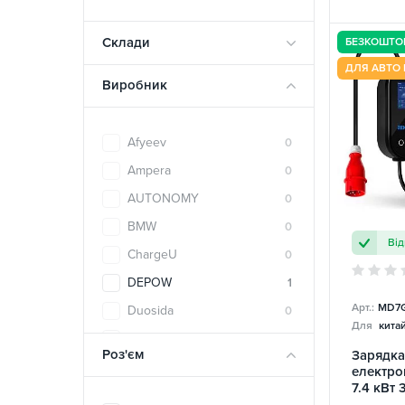
Склади
БЕЗКОШТО
ДЛЯ АВТО 
Виробник
Afyeev
0
Ampera
0
AUTONOMY
0
BMW
0
Від
ChargeU
0
DEPOW
1
Арт.:
MD7
Duosida
0
Для
китай
E-LINE
0
Роз'єм
Зарядка
ECOFACTOR
0
електро
7.4 кВт 
ElectroS
0
Model 