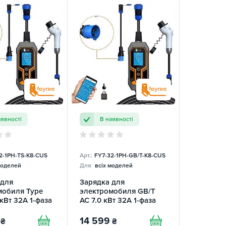
аявності
В наявності
2-1PH-TS-K8-CUS
Арт.:
FY7-32-1PH-GB/T-K8-CUS
моделей
Для
всіх моделей
 для
Зарядка для
мобиля Type
электромобиля GB/T
 кВт 32A 1-фаза
AC 7.0 кВт 32A 1-фаза
n King
Wi-Fi Lion King
ble Version
Replaceable Version
14 599
₴
₴