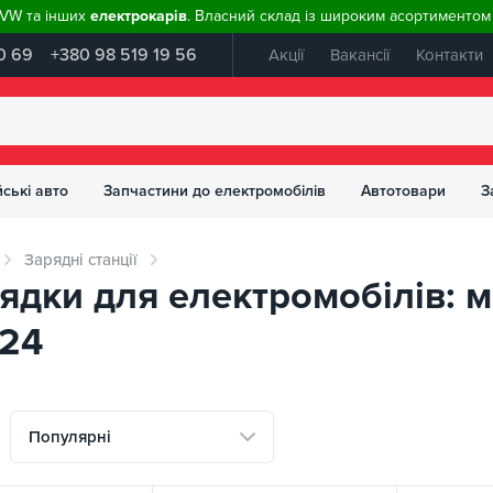
, VW та інших
електрокарів
. Власний склад із широким асортиментом 
0 69
+380 98 519 19 56
Акції
Вакансії
Контакти
ські авто
Запчастини до електромобілів
Автотовари
З
Зарядні станції
рядки для електромобілів: 
 24
Популярні