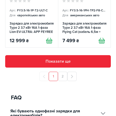
Арт.:
FY3.5-16-1P-T2-ULT-C
Арт.:
FY3.5-16-1PH-TP2-F8-C6.5
Для
європейських авто
Для
американських авто
Зарядка для электромобиля
Зарядка для электромобиля
Type 2 3.7 кВт 16А 1-фаза
Type 2 3.7 кВт 16А 1-фаза
Lion EV-ULTRA: APP FEYREE
Flying Cat (кабель 6,5м +
сумка) FEYREE
12 999
7 499
₴
₴
Показати ще
1
2
FAQ
Які бувають однофазні зарядки для
електромобілів?