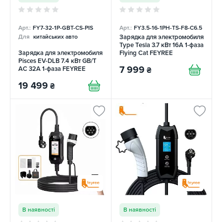
Арт.:
FY7-32-1P-GBT-CS-PIS
Арт.:
FY3.5-16-1PH-TS-F8-C6.5
Зарядка для электромобиля
Для
китайських авто
Type Tesla 3.7 кВт 16А 1-фаза
Зарядка для электромобиля
Flying Cat FEYREE
Pisces EV-DLB 7.4 кВт GB/T
7 999
AC 32А 1-фаза FEYREE
₴
19 499
₴
В наявності
В наявності