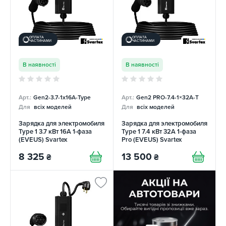
ОПЛАТА
ОПЛАТА
ЧАСТИНАМИ
ЧАСТИНАМИ
В наявності
В наявності
Арт.:
Gen2-3.7-1x16A-Type
Арт.:
Gen2 PRO-7.4-1×32А-T
Для
всіх моделей
Для
всіх моделей
Зарядка для электромобиля
Зарядка для электромобиля
Type 1 3.7 кВт 16А 1-фаза
Type 1 7.4 кВт 32А 1-фаза
(EVEUS) Svartex
Pro (EVEUS) Svartex
8 325
13 500
₴
₴