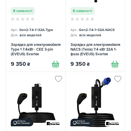
В наявності
В наявності
Арт.:
Gen2-7.4-1×32А-Type
Арт.:
Gen2-7.4-1×32А-NACS
Для
всіх моделей
Для
всіх моделей
Зарядка для электромобиля
Зарядка для электромобиля
Type 1 7.4кВт - CEE 3-pin
NACS (Tesla) 7.4 кВт 32А 1-
(EVEUS) Svartex
фаза (EVEUS) Svartex
9 350
9 350
₴
₴
ОПЛАТА
ОПЛАТА
ЧАСТИНАМИ
ЧАСТИНАМИ