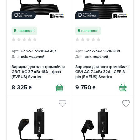
ОПЛАТА
ОПЛАТА
ЧАСТИНАМИ
ЧАСТИНАМИ
В наявності
В наявності
Арт.:
Gen2-3.7-1x16A-GB/t
Арт.:
Gen2-7.4-1×32А-GB/t
Для
всіх моделей
Для
всіх моделей
Зарядка для электромобиля
Зарядка для электромобиля
GB/T AC 3.7 кВт 16А 1-фаза
GB/t AC 7.4кВт 32А - CEE 3-
(EVEUS) Svartex
pin (EVEUS) Svartex
8 325
9 750
₴
₴