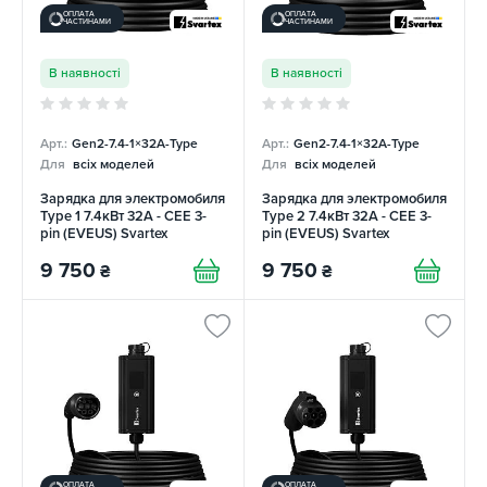
ОПЛАТА
ОПЛАТА
ЧАСТИНАМИ
ЧАСТИНАМИ
В наявності
В наявності
Арт.:
Gen2-7.4-1×32А-Type
Арт.:
Gen2-7.4-1×32А-Type
Для
всіх моделей
Для
всіх моделей
Зарядка для электромобиля
Зарядка для электромобиля
Type 1 7.4кВт 32А - CEE 3-
Type 2 7.4кВт 32А - CEE 3-
pin (EVEUS) Svartex
pin (EVEUS) Svartex
9 750
9 750
₴
₴
ОПЛАТА
ОПЛАТА