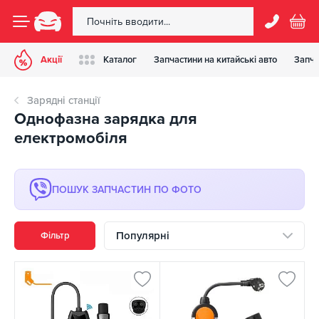
Акції
Каталог
Запчастини на китайські авто
Запча
Зарядні станції
Однофазна зарядка для
електромобіля
ПОШУК ЗАПЧАСТИН ПО ФОТО
Популярні
Фільтр