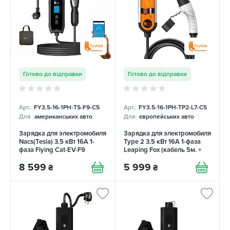
Готово до відправки
Готово до відправки
Арт.:
FY3.5-16-1PH-TS-F9-C5
Арт.:
FY3.5-16-1PH-TP2-L7-C5
Для
американських авто
Для
європейських авто
Зарядка для электромобиля
Зарядка для электромобиля
Nacs(Tesla) 3.5 кВт 16А 1-
Type 2 3.5 кВт 16А 1-фаза
фаза Flying Cat-EV-F9
Leaping Fox (кабель 5м. +
FEYREE
сумка) FEYREE
8 599
5 999
₴
₴