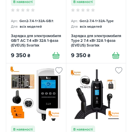
В наявності
В наявності
Арт.:
Gen2-7.4-1×32А-GB/t
Арт.:
Gen2-7.4-1×32А-Type
Для
всіх моделей
Для
всіх моделей
Зарядка для электромобиля
Зарядка для электромобиля
GB/T AC 7.4 кВт 32А 1-фаза
Type 2 7.4 кВт 32А 1-фаза
(EVEUS) Svartex
(EVEUS) Svartex
9 350
9 350
₴
₴
В наявності
В наявності