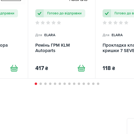
ідправки
Готово до відправки
Готово до 
Для
ELARA
Для
ELARA
тора
Ремінь ГРМ KLM
Прокладка кл
Autoparts
кришки 7 SEV
417
118
₴
₴