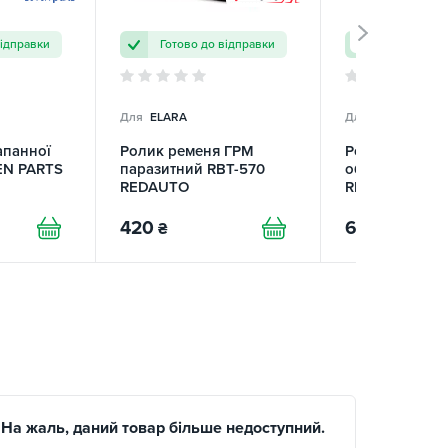
відправки
Готово до відправки
Готово до 
Для
ELARA
Для
ELARA
апанної
Ролик ременя ГРМ
Ролик ременя
EN PARTS
паразитний RBT-570
обвідний RBT-
REDAUTO
REDAUTO
420
620
₴
₴
На жаль, даний товар більше недоступний.