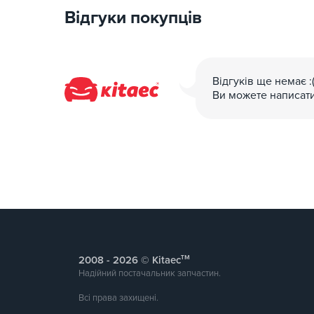
Відгуки покупців
Відгуків ще немає :
Ви можете написат
тм
2008 -
© Kitaec
Надійний постачальник запчастин.
Всі права захищені.