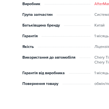
Виробник
AfterMa
Група запчастин
Систем
Батьківщина бренду
Китай
Гарантія
1 місяць
Якість
Ліцензі
Використання до автомобіля
Chery Ti
Chery Ti
Гарантія від виробника
1 місяць
Повернення товару
обмін/п