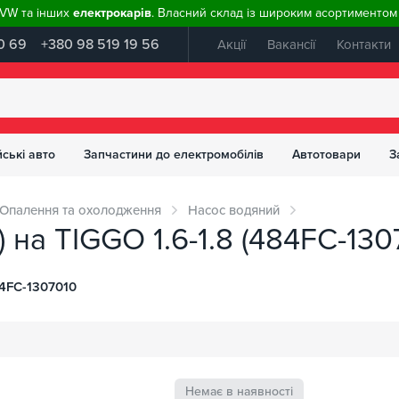
, VW та інших
електрокарів
. Власний склад із широким асортиментом 
0 69
+380 98 519 19 56
Акції
Вакансії
Контакти
ські авто
Запчастини до електромобілів
Автотовари
З
Опалення та охолодження
Насос водяний
 на TIGGO 1.6-1.8 (484FC-130
4FC-1307010
Немає в наявності