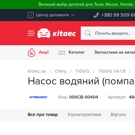
Великий вибір деталей для Tesla, Nissan, Honda
+380 99 509 6
Центр допомоги
Акції
Каталог
Запчастини на китай
kitaec.ua
Chery
TIGGO
TIGGO 1.6-1.8
Насос водяний (помпа)
Код:
000CB-00404
Артикул:
48
Все про товар
Характеристики
Відгуки