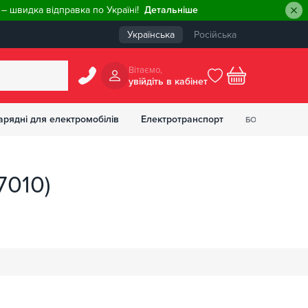
– швидка відправка по Україні!
Детальніше
Українська
Російська
Вiтаємо,
увiйдiть в кабiнет
0
арядні для електромобілів
Електротранспорт
БОНУСІВ
₴
7010)