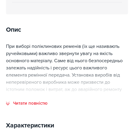
Опис
При виборі поліклинових ременів (їх ще називають
ручейковыми) важливо звернути увагу на якість
основного матеріалу. Саме від нього безпосередньо
залежать надійність і ресурс цього важливого
елемента ремінної передача. Установка виробів від
неперевіреного виробника може призвести до
істотним поломок і витрат, аж до аварійного ремонту
силового агрегат.
Читати повністю
Поліклинові ремені
RedAuto
виготовляються з
синтетичного каучуку EDPM. Варт згадати, що такий ж
матеріал при виробництві ременів використовує
Характеристики
американська корпорація Gates, яка пропонує одні з