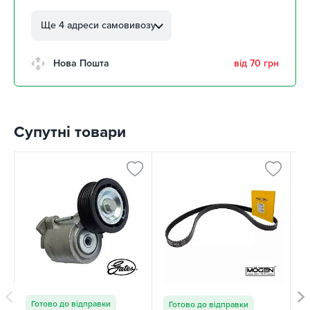
м. Кропивницький, вул.
Автолюбителів, 8а
Ще 4 адреси самовивозу
2 шт
м. Кропивницький,
Нова Пошта
від 70 грн
Клинцівський авторинок
4 шт
м. Київ, пр. Миколи Бажана, 26
3 шт
Супутні товари
м. Київ, вул. Остафія
Дашкевича, 15
2 шт
Готово до відправки
Готово до відправки