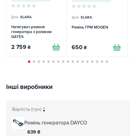
Для
ELARA
Для
ELARA
Д
Натягувач ременя
Ремінь ГРМ MOGEN
Р
генератора з роликом
GATES
2 759
650
4
₴
₴
Інші виробники
Вартість (грн)
Ремінь генератора DAYCO
639
₴