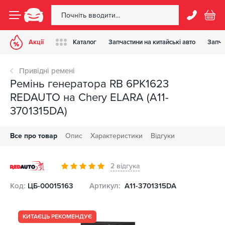
Акції
Каталог
Запчастини на китайські авто
Запча
Привідні ремені
Ремінь генератора RB 6PK1623
REDAUTO на Chery ELARA (A11-
3701315DA)
Все про товар
Опис
Характеристики
Відгуки
2 відгука
Код:
ЦБ-00015163
Артикул:
A11-3701315DA
КИТАЄЦЬ РЕКОМЕНДУЄ