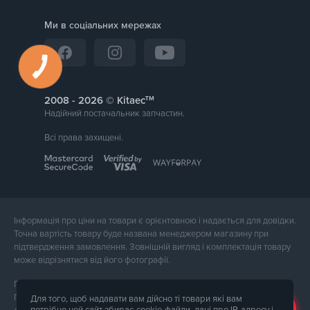
Ми в соціальних мережах
тм
2008 -
© Kitaec
Надійний постачальник запчастин.
Всі права захищені.
Інформація про ціни на товари є орієнтовною і надається для довідки.
Точна вартість товару буде названа менеджером магазину при
підтвердження замовлення. Зовнішній вигляд і комплектація товару
може відрізнятися від його фотографії.
Послуги надає ФОП Тюпа Петро Павлович, ІПН 2770105454.
Політика конфіденційності доступна за
посиланням
. Публічна оферта
Для того, щоб надавати вам дійсно ті товари які вам