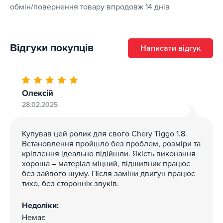
виконуються з конструкційної сталі 60Si2Mn,
обмін/повернення товару впродовж 14 днів
розрахованої на значні навантаження, вироби
відрізняються високою стійкістю до деформаціям,
стабільністю та ємністю зберігання енергії.
Відгуки покупців
Написати відгук
Усі ролики
RedAuto
забезпечені гарантіями від
виробника, вони діють незалежно від того, де
встановлювали деталь. Запчастини поставляються в
Олексій
фірмової упаковки, що супроводжуються описом
28.02.2025
характеристик та адаптивним маркуванням.
Купував цей ролик для свого Chery Tiggo 1.8.
Встановлення пройшло без проблем, розміри та
кріплення ідеально підійшли. Якість виконання
хороша – матеріал міцний, підшипник працює
без зайвого шуму. Після заміни двигун працює
тихо, без сторонніх звуків.
Недоліки:
Немає