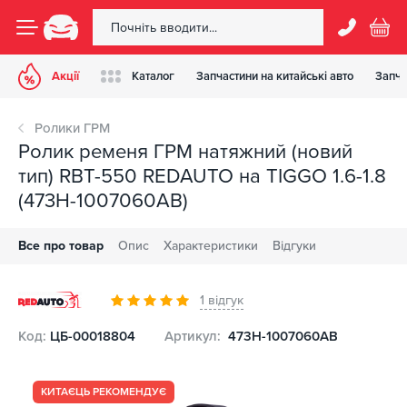
Акції
Каталог
Запчастини на китайські авто
Запча
Ролики ГРМ
Ролик ременя ГРМ натяжний (новий
тип) RBT-550 REDAUTO на TIGGO 1.6-1.8
(473H-1007060AB)
Все про товар
Опис
Характеристики
Відгуки
1 відгук
Код:
ЦБ-00018804
Артикул:
473H-1007060AB
КИТАЄЦЬ РЕКОМЕНДУЄ