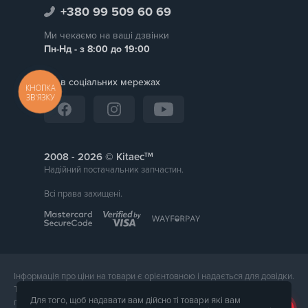
+380 99 509 60 69
Ми чекаємо на ваші дзвінки
Пн-Нд - з 8:00 до 19:00
Ми в соціальних мережах
КНОПКА
ЗВ'ЯЗКУ
тм
2008 -
© Kitaec
Надійний постачальник запчастин.
Всі права захищені.
Інформація про ціни на товари є орієнтовною і надається для довідки.
Точна вартість товару буде названа менеджером магазину при
Для того, щоб надавати вам дійсно ті товари які вам
підтвердження замовлення. Зовнішній вигляд і комплектація товару