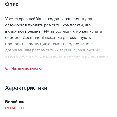
Опис
У категорію найбільш ходових запчастин для
автомобіля входять ремонтні комплекти, що
включають ремінь ГРМ та ролики (їх можна купити
окремо). Досвідчені механіки рекомендують
проводити заміну цих елементів одночасно, з
дотриманням регламентних термінів, зазначених
автовиробником. Це дозволить уникнути руйнування
поршневої групи.
Читати повністю
Наш інтернет-магазин представляє обвідні та натяжні
ролики
RedAuto
. Вони повністю відповідають
оригінальним комплектуючим за технічними
Характеристики
параметрами і при цьому адаптовані під вітчизняні
умови експлуатації авто. Готові ролики проходять
Виробник
технічний контроль та тестуються на спеціальному
REDAUTO
обладнання, що імітує робочу середовище силового