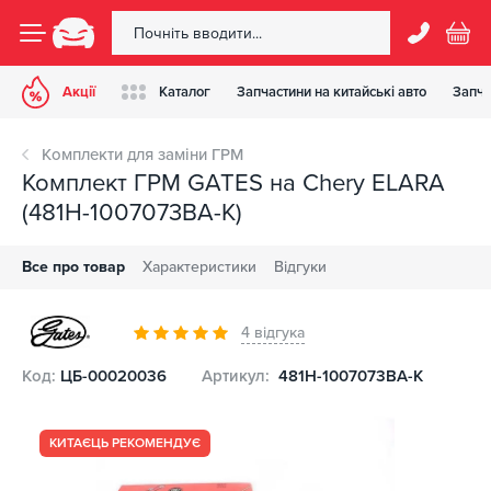
Акції
Каталог
Запчастини на китайські авто
Запча
Комплекти для заміни ГРМ
Комплект ГРМ GATES на Chery ELARA
(481H-1007073BA-K)
Все про товар
Характеристики
Відгуки
4 відгука
Код:
ЦБ-00020036
Артикул:
481H-1007073BA-K
КИТАЄЦЬ РЕКОМЕНДУЄ