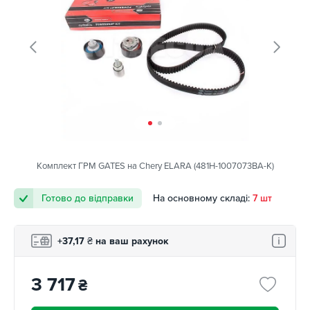
Комплект ГРМ GATES на Chery ELARA (481H-1007073BA-K)
Готово до відправки
На основному складі:
7 шт
+37,17
₴
на ваш рахунок
3 717
₴