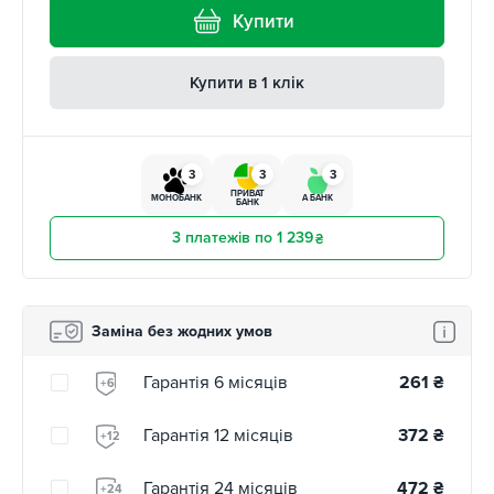
Купити
Купити в 1 клік
3
3
3
ПРИВАТ
МОНОБАНК
А БАНК
БАНК
3 платежів по 1 239
₴
Заміна без жодних умов
Гарантія 6 місяців
261
₴
+6
Гарантія 12 місяців
372
₴
+12
Гарантія 24 місяців
472
₴
+24