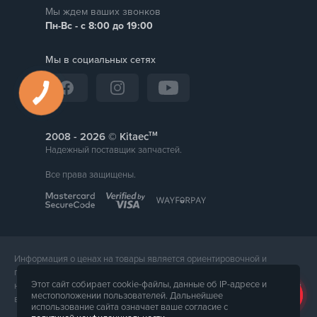
Мы ждем ваших звонков
Пн-Вс - с 8:00 до 19:00
Мы в социальных сетях
тм
2008 -
© Kitaec
Надежный поставщик запчастей.
Все права защищены.
Информация о ценах на товары является ориентировочной и
предоставляется для справки. Точная стоимость товара будет
Этот сайт собирает cookie-файлы, данные об IP-адресе и
названа менеджером магазина при подтверждении заказа. Внешний
местоположении пользователей. Дальнейшее
вид и комплектация товара может отличаться от его фотографии.
использование сайта означает ваше согласие с