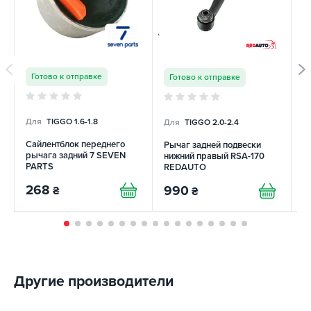
Готово к отправке
Готово к отправке
Для
TIGGO 1.6-1.8
Для
TIGGO 2.0-2.4
Д
Сайлентблок переднего
Рычаг задней подвески
Р
рычага задний 7 SEVEN
нижний правый RSA-170
н
PARTS
REDAUTO
R
268
990
9
₴
₴
Другие производители