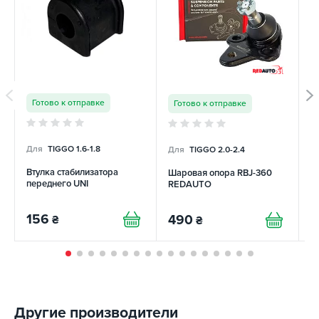
Готово к отправке
Готово к отправке
Для
TIGGO 1.6-1.8
Для
TIGGO 2.0-2.4
Д
Втулка стабилизатора
Шаровая опора RBJ-360
В
переднего UNI
REDAUTO
п
156
490
1
₴
₴
Другие производители