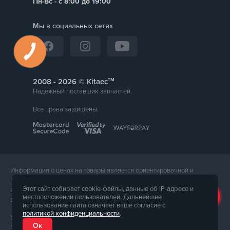
Пн-Вс - с 8:00 до 19:00
Мы в социальных сетях
тм
2008 -
© Kitaec
Надежный поставщик запчастей.
Все права защищены.
Информация о ценах на товары является ориентировочной и
предоставляется для справки. Точная стоимость товара будет
Этот сайт собирает cookie-файлы, данные об IP-адресе и
названа менеджером магазина при подтверждении заказа. Внешний
местоположении пользователей. Дальнейшее
вид и комплектация товара может отличаться от его фотографии.
использование сайта означает ваше согласие с
политикой конфиденциальности
.
Услуги предоставляет ФЛП Тюпа Петр Павлович, ИПН 2770105454.
Ок
Политика конфиденциальности доступна по
ссылке
. Публичная