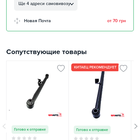
Автолюбителей, 8а
Ще 4 адреси самовивозу
забрать 11 августа
г. Кропивницкий, Клинцовский
Новая Почта
от 70 грн
авторынок
забрать 11 августа
г. Киев, пр.Николая Бажана, 26
забрать 11 августа
Сопутствующие товары
г. Киев, ул. Остафия
Дашкевича, 15
забрать 11 августа
КИТАЕЦ РЕКОМЕНДУЕТ
К
Готово к отправке
Готово к отправке