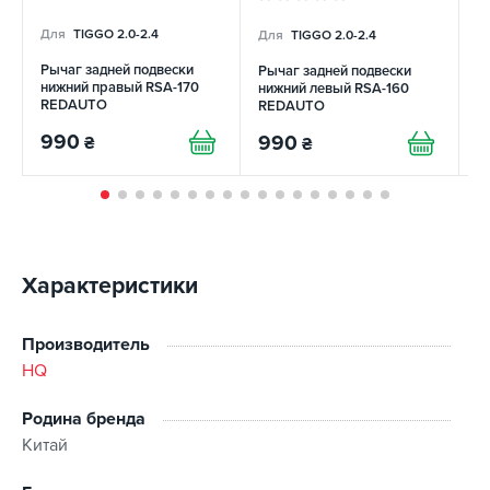
Для
TIGGO 2.0-2.4
Для
TIGGO 2.0-2.4
Д
Рычаг задней подвески
Рычаг задней подвески
Б
нижний правый RSA-170
нижний левый RSA-160
(
REDAUTO
REDAUTO
990
990
7
₴
₴
Характеристики
Производитель
HQ
Родина бренда
Китай