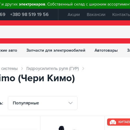
W и других
электрокаров
. Собственный склад с широким ассортимент
 69
+380 98 519 19 56
Акции
Вакансии
Контакт
ские авто
Запчасти для электромобилей
Автотовары
З
 системы
Гидроусилитель руля (ГУР)
imo (Чери Кимо)
Популярные
ь:
КИТАЕ