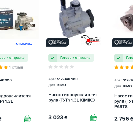
ОПЛАТА
ОПЛАТА
ЧАСТЯМИ
ЧАСТЯМИ
ово к отправке
Готово к отправке
Гот
1 отзыв
Арт.:
S12-3407010
3407010
Арт.:
S12-3
Для
KIMO
Для
KIMO
Насос гидроусилителя
идроусилителя
Насос г
руля (ГУР) 1.3L KIMIKO
Р) 1.3L
руля (ГУ
PARTS
3 023
₴
2 756
₴
₴