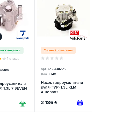
ово к отправке
Уточняйте наличие
1 отзыв
Арт.:
S12-3407010
407010
Для
KIMO
Насос гидроусилителя
идроусилителя
руля (ГУР) 1.3L KLM
Р) 1.3L 7 SEVEN
Autoparts
2 186
₴