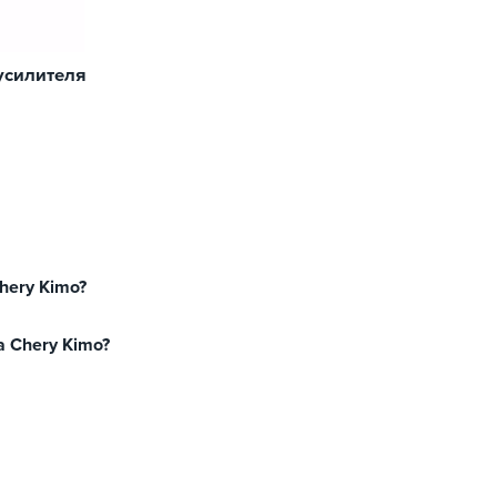
усилителя
я
hery Kimo?
а Chery Kimo?