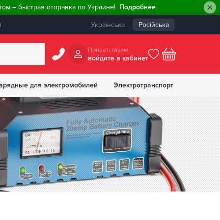
ом – быстрая отправка по Украине!
Подробнее
ы
Українська
Російська
Приветствуем,
войдите в кабинет
арядные для электромобилей
Электротранспорт
БОНУСОВ