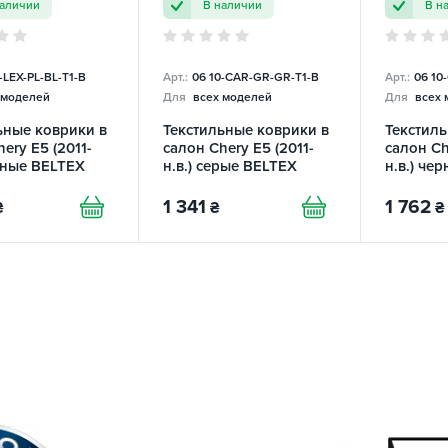
наличии
В наличии
В н
-LEX-PL-BL-T1-B
Арт.:
06 10-СAR-GR-GR-T1-B
Арт.:
06 10
 моделей
Для
всех моделей
Для
всех 
ьные коврики в
Текстильные коврики в
Текстиль
ery E5 (2011-
салон Chery E5 (2011-
салон Ch
ерные BELTEX
н.в.) серые BELTEX
н.в.) че
1 341
1 762
₴
₴
₴