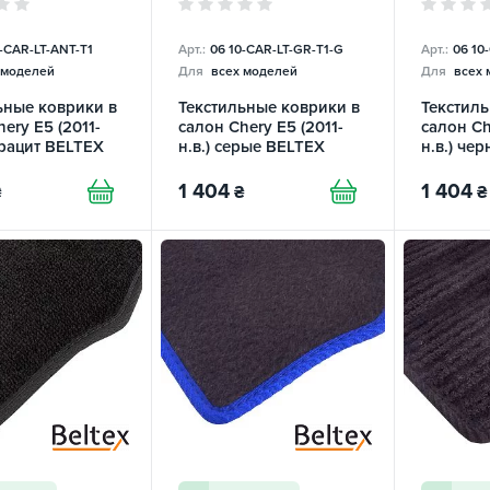
0-СAR-LT-ANT-T1
Арт.:
06 10-СAR-LT-GR-T1-G
Арт.:
06 10
 моделей
Для
всех моделей
Для
всех 
ьные коврики в
Текстильные коврики в
Текстиль
ery E5 (2011-
салон Chery E5 (2011-
салон Ch
трацит BELTEX
н.в.) серые BELTEX
н.в.) че
1 404
1 404
₴
₴
₴