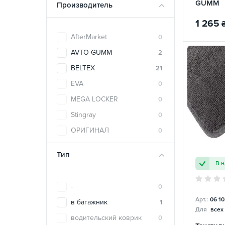
GUMM
Производитель
1 265
AfterMarket
0
AVTO-GUMM
2
BELTEX
21
EVA
0
MEGA LOCKER
0
Stingray
0
ОРИГИНАЛ
0
Тип
В 
-
0
Арт.:
06 10
в багажник
1
Для
всех
водительский коврик
0