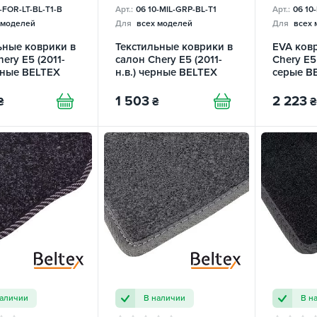
-FOR-LT-BL-T1-B
Арт.:
06 10-MIL-GRP-BL-T1
Арт.:
06 10
 моделей
Для
всех моделей
Для
всех 
ьные коврики в
Текстильные коврики в
EVA ковр
ery E5 (2011-
салон Chery E5 (2011-
Chery E5 
ерные BELTEX
н.в.) черные BELTEX
серые B
1 503
2 223
₴
₴
₴
наличии
В наличии
В н