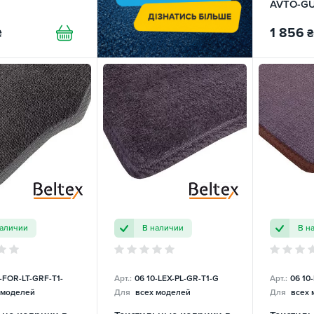
AVTO-G
1 856
₴
₴
наличии
В наличии
В н
-FOR-LT-GRF-T1-
Арт.:
06 10-LEX-PL-GR-T1-G
Арт.:
06 10
 моделей
Для
всех моделей
Для
всех 