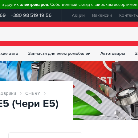
W и других
электрокаров
. Собственный склад с широким ассортимент
 69
+380 98 519 19 56
Акции
Вакансии
Контакт
ские авто
Запчасти для электромобилей
Автотовары
З
Коврики
CHERY
E5 (Чери Е5)