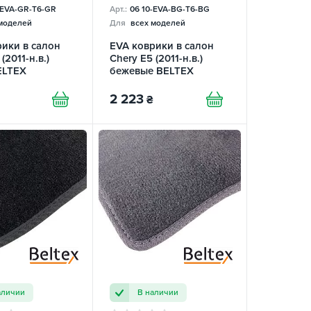
-EVA-GR-T6-GR
Арт.:
06 10-EVA-BG-T6-BG
моделей
Для
всех моделей
ики в салон
EVA коврики в салон
(2011-н.в.)
Chery E5 (2011-н.в.)
ELTEX
бежевые BELTEX
2 223
₴
аличии
В наличии