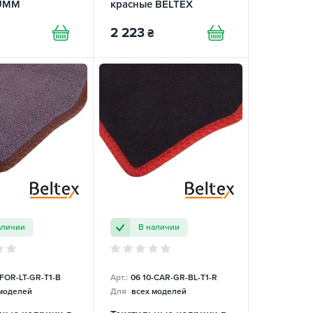
UMM
красные BELTEX
2 223
₴
аличии
В наличии
-FOR-LT-GR-T1-B
Арт.:
06 10-СAR-GR-BL-T1-R
моделей
Для
всех моделей