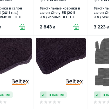
 моделей
Для
всех моделей
Для
всех 
рики в салон
Текстильные коврики в
Текстиль
 (2011-н.в.)
салон Chery E5 (2011-
салон Ch
евые BELTEX
н.в.) черные BELTEX
н.в.) бе
2 843
3 223
₴
₴
₴
наличии
В наличии
В н