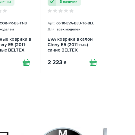
аличии
В наличии
-COR-PR-BL-T1-B
Арт.:
06 10-EVA-BLU-T6-BLU
моделей
Для
всех моделей
ные коврики в
EVA коврики в салон
ery E5 (2011-
Chery E5 (2011-н.в.)
рные BELTEX
синие BELTEX
2 223
₴