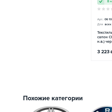
В 
Арт.:
06 10
Для
всех
Текстил
салон Ch
н.в.) ч
3 223
Похожие категории