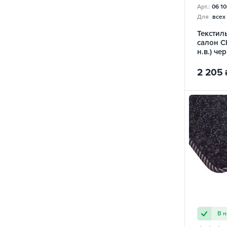
Арт.:
06 10
X70
1
Для
всех
Текстил
салон Ch
н.в.) ч
2 205
В 