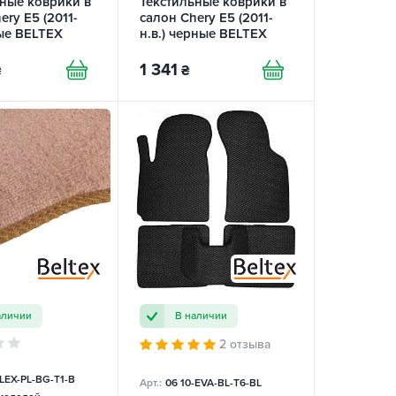
ные коврики в
Текстильные коврики в
ery E5 (2011-
салон Chery E5 (2011-
рые BELTEX
н.в.) черные BELTEX
1 341
₴
₴
аличии
В наличии
2 отзыва
-LEX-PL-BG-T1-B
Арт.:
06 10-EVA-BL-T6-BL