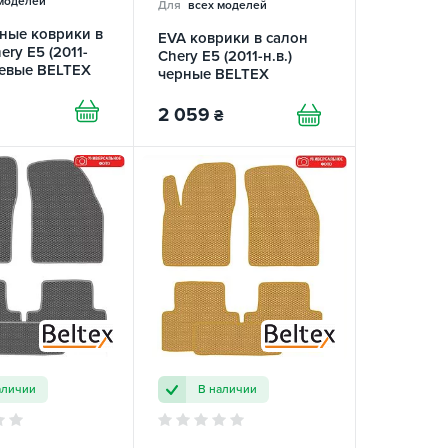
моделей
Для
всех моделей
ные коврики в
EVA коврики в салон
ery E5 (2011-
Chery E5 (2011-н.в.)
жевые BELTEX
черные BELTEX
2 059
₴
аличии
В наличии