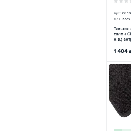
Арт.:
06 1
Для
всех
Текстил
салон Ch
н.в.) ан
1 404