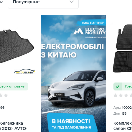
Популярные
ь:
ово к отправке
Гот
096
Арт.:
10002
Для
E5
 багажника
Комплек
5 2013- AVTO-
салон Ch