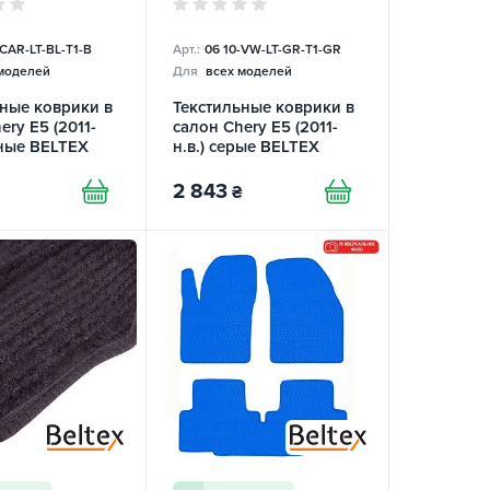
-СAR-LT-BL-T1-B
Арт.:
06 10-VW-LT-GR-T1-GR
моделей
Для
всех моделей
ные коврики в
Текстильные коврики в
ery E5 (2011-
салон Chery E5 (2011-
рные BELTEX
н.в.) серые BELTEX
2 843
₴