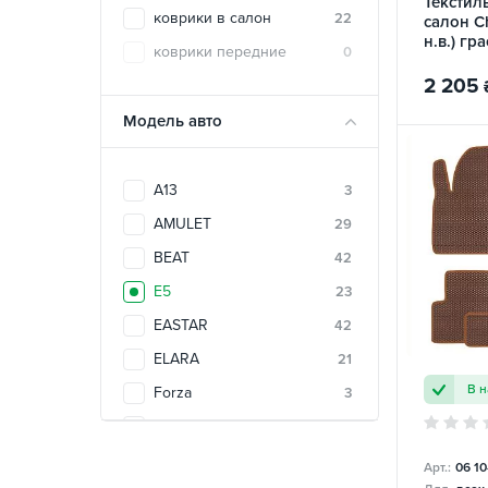
Текстил
коврики в салон
22
салон Ch
н.в.) гр
коврики передние
0
2 205
Модель авто
A13
3
AMULET
29
BEAT
42
E5
23
EASTAR
42
ELARA
21
В 
Forza
3
Jaggi
22
Kimo
21
Арт.:
06 1