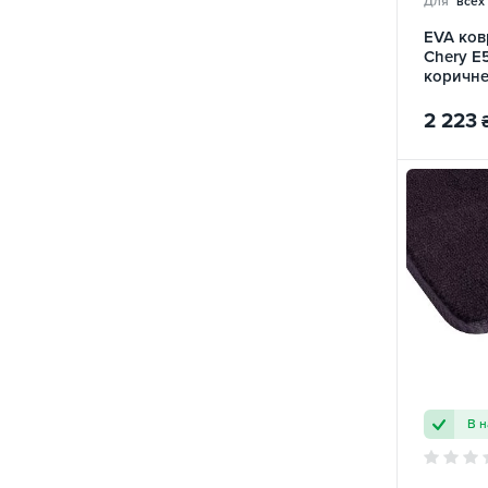
Для
всех
M11
23
EVA ков
M12
20
Chery E5
Matiz (M100)
2
коричн
Matiz (M200)
2
2 223
QQ
24
RAV 4 (CA20W)
4
Spark (M200)
2
TIGGO
26
TIGGO 2
51
TIGGO 3
2
TIGGO 4
9
TIGGO 5
6
TIGGO 7
12
В 
TIGGO 7 Pro
9
TIGGO 8
6