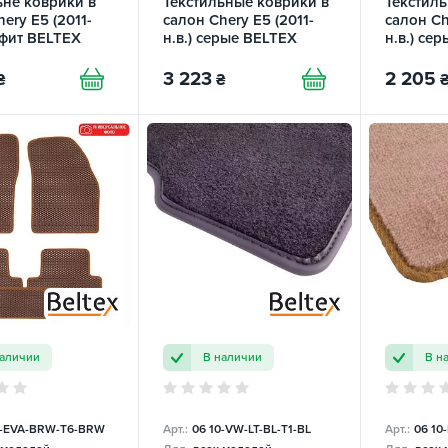
ьне коврики в
Текстильные коврики в
Текстиль
ery E5 (2011-
салон Chery E5 (2011-
салон Ch
афит BELTEX
н.в.) серые BELTEX
н.в.) се
3 223
2 205
₴
₴
наличии
В наличии
В н
0-EVA-BRW-T6-BRW
Арт.:
06 10-VW-LT-BL-T1-BL
Арт.:
06 10