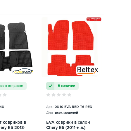
ово к отправке
В наличии
46
Арт.:
06 10-EVA-RED-T6-RED
Для
всех моделей
т ковриков в
EVA коврики в салон
ery E5 2013-
Chery E5 (2011-н.в.)