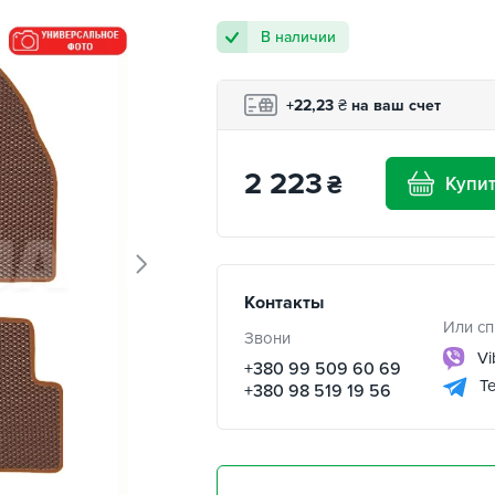
В наличии
+22,23
₴
на ваш счет
2 223
₴
Купи
Контакты
Или сп
Звони
Vi
+380 99 509 60 69
Te
+380 98 519 19 56