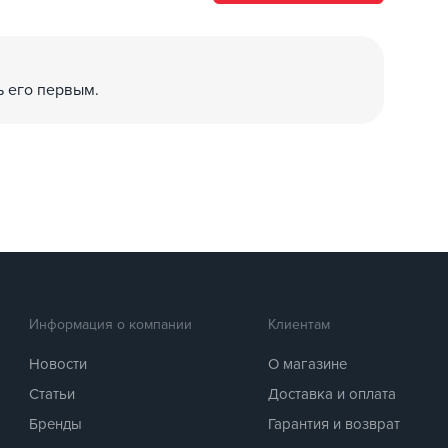
оты, а также – футуристичный вид.
ую палитру:
ь его первым.
Информация о компании
Клиентам
Новости
О магазине
Статьи
Доставка и оплата
Бренды
Гарантия и возврат