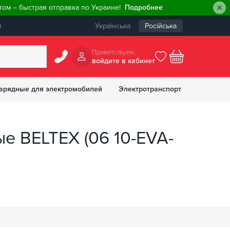
ом – быстрая отправка по Украине!
Подробнее
ы
Українська
Російська
Приветствуем,
войдите в кабинет
арядные для электромобилей
Электротранспорт
БОНУСОВ
ые BELTEX (06 10-EVA-