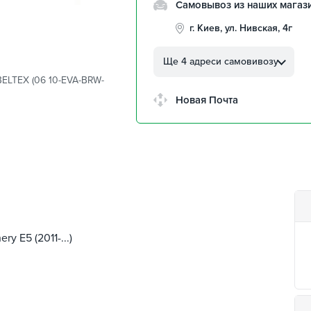
Самовывоз из наших магаз
г. Киев, ул. Нивская, 4г
г. Кропивницкий, ул.
Автолюбителей, 8а
Ще 4 адреси самовивозу
BELTEX (06 10-EVA-BRW-
г. Кропивницкий,
Клинцовский авторынок
Новая Почта
г. Киев, пр.Николая Бажана
26
г. Киев, ул. Остафия
Дашкевича, 15
y E5 (2011-...)