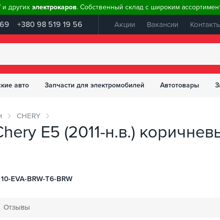
W и других
электрокаров
. Собственный склад с широким ассортимент
 69
+380 98 519 19 56
Акции
Вакансии
Контакт
ские авто
Запчасти для электромобилей
Автотовары
З
и
CHERY
hery E5 (2011-н.в.) коричнев
 10-EVA-BRW-T6-BRW
Отзывы