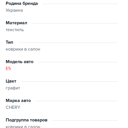
Для некоторых автомобилей с ровным полом второго
Родина бренда
ряда сидений задний ковер может быть цельным ( в
Украина
данном случаи перемычка не входит в комплект)
Ковер может закрывать площадку отдыха левой ноги
Материал
(зависит от конструкции автомобиля)
текстиль
Тип
коврики в салон
Модель авто
E5
Цвет
графит
Марка авто
CHERY
Подгруппа товаров
коврики в салон