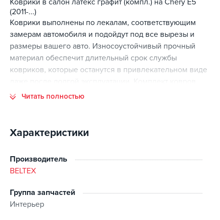
Коврики в салон латекс графит (компл.) на Chery E5
(2011-...)
Коврики выполнены по лекалам, соответствующим
замерам автомобиля и подойдут под все вырезы и
размеры вашего авто. Износоустойчивый прочный
материал обеспечит длительный срок службы
ковриков, которые останутся в привлекательном виде
даже после долгой эксплуатации. Комплект ковров
выполнен таким образом, чтобы максимально
Читать полностью
защищать все участки пола авто.
Комлектация:
Характеристики
Водительский
Пассажирский
Производитель
2 коврика заднего ряда сидений
BELTEX
перемычка на тоннель
Группа запчастей
Интерьер
Важно: