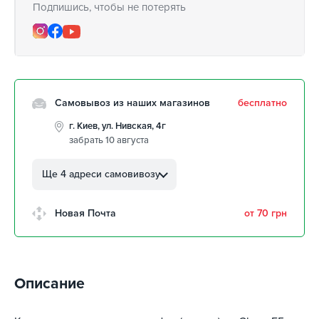
Подпишись, чтобы не потерять
Самовывоз из наших магазинов
бесплатно
г. Киев, ул. Нивская, 4г
забрать 10 августа
г. Кропивницкий, ул.
Автолюбителей, 8а
Ще 4 адреси самовивозу
забрать 10 августа
г. Кропивницкий, Клинцовский
Новая Почта
от 70 грн
авторынок
забрать 10 августа
г. Киев, пр.Николая Бажана, 26
забрать 10 августа
Описание
г. Киев, ул. Остафия
Дашкевича, 15
забрать 10 августа