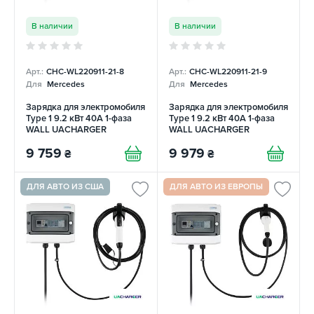
В наличии
В наличии
Арт.:
CHC-WL220911-21-8
Арт.:
CHC-WL220911-21-9
Для
Mercedes
Для
Mercedes
Зарядка для электромобиля
Зарядка для электромобиля
Type 1 9.2 кВт 40А 1-фаза
Type 1 9.2 кВт 40А 1-фаза
WALL UACHARGER
WALL UACHARGER
9 759
9 979
₴
₴
ДЛЯ АВТО ИЗ США
ДЛЯ АВТО ИЗ ЕВРОПЫ