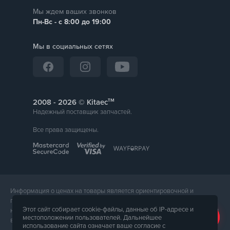
Мы ждем ваших звонков
Пн-Вс - с 8:00 до 19:00
Мы в социальных сетях
тм
2008 -
© Kitaec
Надежный поставщик запчастей.
Все права защищены.
Информация о ценах на товары является ориентировочной и
предоставляется для справки. Точная стоимость товара будет
Этот сайт собирает cookie-файлы, данные об IP-адресе и
названа менеджером магазина при подтверждении заказа. Внешний
местоположении пользователей. Дальнейшее
вид и комплектация товара может отличаться от его фотографии.
использование сайта означает ваше согласие с