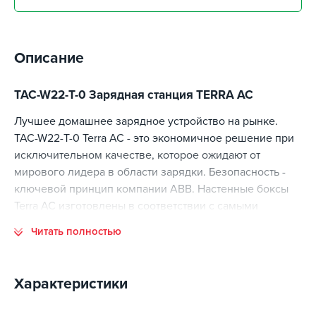
Описание
TAC-W22-T-0 Зарядная станция TERRA AC
Лучшее домашнее зарядное устройство на рынке.
TAC-W22-T-0 Terra AC - это экономичное решение при
исключительном качестве, которое ожидают от
мирового лидера в области зарядки. Безопасность -
ключевой принцип компании ABB. Настенные боксы
Terra AC изготовлены в соответствии с самыми
высокими стандартами безопасности, что
Читать полностью
подтверждено независимыми сертификационными
испытаниями по всему миру. Они безопасны и
надежны даже для домашнего использования.
Характеристики
Характеристики: