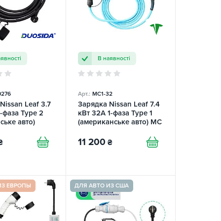
аявності
В наявності
0276
Арт.:
MC1-32
Nissan Leaf 3.7
Зарядка Nissan Leaf 7.4
1-фаза Type 2
кВт 32A 1-фаза Type 1
ське авто)
(американське авто) MC
Mobile TRANS-GREEN
11 200
₴
₴
ИЗ ЕВРОПЫ
ДЛЯ АВТО ИЗ США