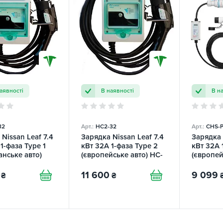
аявності
В наявності
В н
32
Арт.:
НC2-32
Арт.:
СHS-P
Nissan Leaf 7.4
Зарядка Nissan Leaf 7.4
Зарядка 
1-фаза Type 1
кВт 32A 1-фаза Type 2
кВт 32А 
анське авто)
(європейське авто) HC-
(європей
ion TRANS-
Station TRANS-GREEN
UACHAR
11 600
9 099
₴
₴