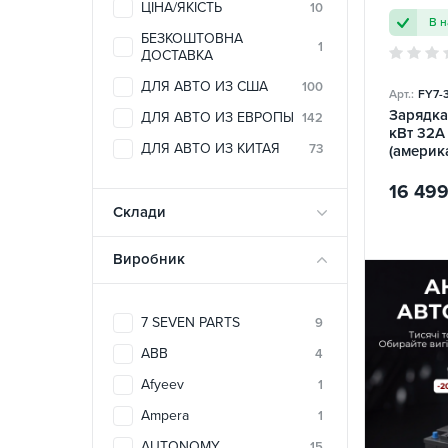
ЦІНА/ЯКІСТЬ
10
В н
БЕЗКОШТОВНА
1
ДОСТАВКА
ДЛЯ АВТО ИЗ США
100
Арт.:
FY7-
Зарядка 
ДЛЯ АВТО ИЗ ЕВРОПЫ
142
кВт 32А 
ДЛЯ АВТО ИЗ КИТАЯ
73
(америка
Taururs
16 49
Склади
Виробник
7 SEVEN PARTS
9
ABB
4
Afyeev
1
Ampera
1
AUTONOMY
15