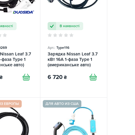
аявності
В наявності
0269
Арт.:
Type116
Nissan Leaf 3.7
Зарядка Nissan Leaf 3.7
-фаза Type 1
кВт 16А 1-фаза Type 1
нське авто)
(американське авто)
AUTONOMY
6 720
₴
₴
ИЗ ЕВРОПЫ
ДЛЯ АВТО ИЗ США