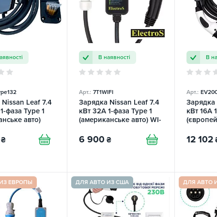
аявності
В наявності
В н
pe132
Арт.:
7T1WIFI
Арт.:
EV20
Nissan Leaf 7.4
Зарядка Nissan Leaf 7.4
Зарядка 
1-фаза Type 1
кВт 32A 1-фаза Type 1
кВт 16А 
анське авто)
(американське авто) WI-
(європей
OMY
FI ElectroS
Duosida
6 900
12 102
₴
₴
 ИЗ ЕВРОПЫ
ДЛЯ АВТО ИЗ США
ДЛЯ АВТО 