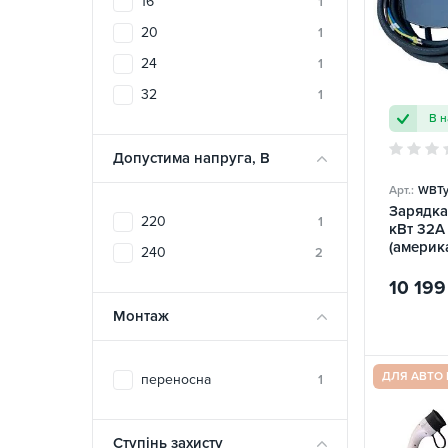
16
1
20
1
24
1
32
1
В н
Допустима напруга, В
Арт.:
WBTy
Зарядка 
220
1
кВт 32А 
(америк
240
2
AUTON
10 199
Монтаж
ДЛЯ АВТО
переносна
1
Ступінь захисту