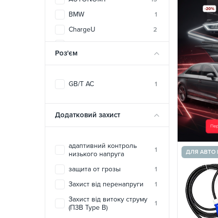
BMW
1
ChargeU
2
DEPOW
2
Роз'єм
Duosida
5
E-LINE
28
GB/T AC
1
ECOFACTOR
11
ElectroS
5
Додатковий захист
EVEUS
1
FEYREE
43
адаптивний контроль
Green Cell
1
2
ДЛЯ АВТО 
низького напруга
HiSmart
6
защита от грозы
1
Ipengen
1
Захист від перенапруги
1
Octa Energy
9
Захист від витоку струму
1
(ПЗВ Type B)
SPARKS
2