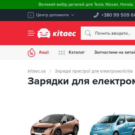
Великий вибір деталей для Tesla, Nissan, Honda
+380 99 509 6
Центр допомоги
Акції
Каталог
Запчастини на китай
kitaec.ua
Зарядні пристрої для електромобілів
Зарядки для електромо