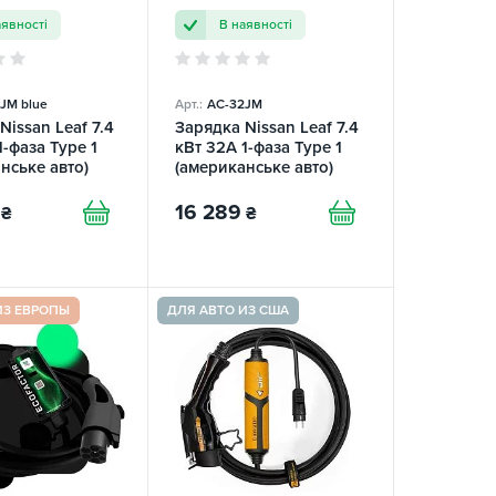
аявності
В наявності
JM blue
Арт.:
AC-32JM
Nissan Leaf 7.4
Зарядка Nissan Leaf 7.4
1-фаза Type 1
кВт 32А 1-фаза Type 1
нське авто)
(американське авто)
 EFС
Mobile-7 EFС
TOR
ECOFACTOR
16 289
₴
₴
ИЗ ЕВРОПЫ
ДЛЯ АВТО ИЗ США