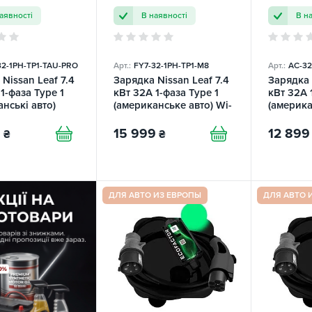
аявності
В наявності
В н
32-1PH-TP1-TAU-PRO
Арт.:
FY7-32-1PH-TP1-M8
Арт.:
AC-32
Nissan Leaf 7.4
Зарядка Nissan Leaf 7.4
Зарядка 
1-фаза Type 1
кВт 32A 1-фаза Type 1
кВт 32А 
нські авто)
(американське авто) Wi-
(америка
 Wi-Fi FEYREE
Fi Master FEYREE
Mobile-7
ECOFAC
9
15 999
12 899
₴
₴
ДЛЯ АВТО ИЗ ЕВРОПЫ
ДЛЯ АВТО 