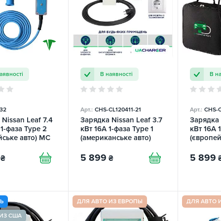
аявності
В наявності
В н
32
Арт.:
СHS-CL120411-21
Арт.:
СHS-C
Nissan Leaf 7.4
Зарядка Nissan Leaf 3.7
Зарядка 
1-фаза Type 2
кВт 16А 1-фаза Type 1
кВт 16А 
йське авто) MC
(американське авто)
(європей
 TRANS-GREEN
UACHARGER
UACHAR
5 899
5 899
₴
₴
ТЬ
ДЛЯ АВТО ИЗ ЕВРОПЫ
ДЛЯ АВТО 
ИЗ США