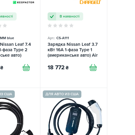
аявності
В наявності
MM blue
Арт.:
CS-A111
Nissan Leaf 7.4
Зарядка Nissan Leaf 3.7
1-фаза Type 2
кВт 16А 1-фаза Type 1
ське авто)
(американське авто) Air
 EFС
ChargeU
TOR
18 772
₴
₴
ИЗ США
ДЛЯ АВТО ИЗ США