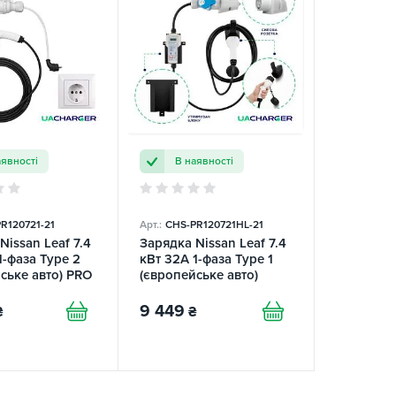
аявності
В наявності
R120721-21
Арт.:
СHS-PR120721HL-21
Nissan Leaf 7.4
Зарядка Nissan Leaf 7.4
1-фаза Type 2
кВт 32А 1-фаза Type 1
ське авто) PRO
(європейське авто)
GER
UACHARGER
9 449
₴
₴