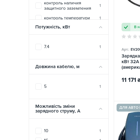
контроль наличия
TRANS-GREEN
10
1
защитного заземления
UACHARGER
155
контроль температури
1
ZENCAR
9
Потужність, кВт
В н
вогнестійкий матеріал
1
корпусу
температурная защита
1
7.4
1
печатной платы
Арт.:
EV20
Зарядка 
электростатическая
1
кВт 32A 
защита
Довжина кабелю, м
(америк
HiSmart
11 171
5
1
Можливість зміни
ДЛЯ АВТО 
зарядного струму, A
10
1