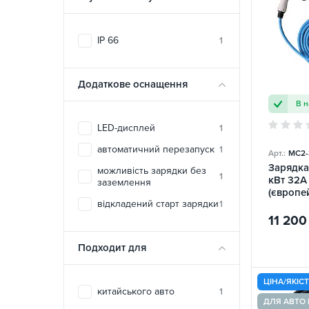
IP 66
1
Додаткове оснащення
В н
LED-дисплей
1
автоматичний перезапуск
1
Арт.:
MC2-
Зарядка 
можливість зарядки без
1
кВт 32A 
заземлення
(європе
відкладений старт зарядки
1
Mobile
11 200
Подходит для
ЦІНА/ЯКІС
китайського авто
1
ДЛЯ АВТО 