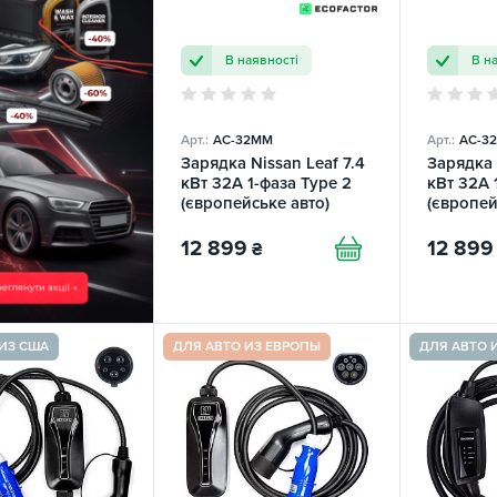
В наявності
В н
Арт.:
AC-32MM
Арт.:
AC-32
Зарядка Nissan Leaf 7.4
Зарядка 
кВт 32А 1-фаза Type 2
кВт 32А 
(європейське авто)
(європей
Mobile-7 EFС
Mobile-7
ECOFACTOR
ECOFAC
12 899
12 899
₴
ИЗ США
ДЛЯ АВТО ИЗ ЕВРОПЫ
ДЛЯ АВТО 