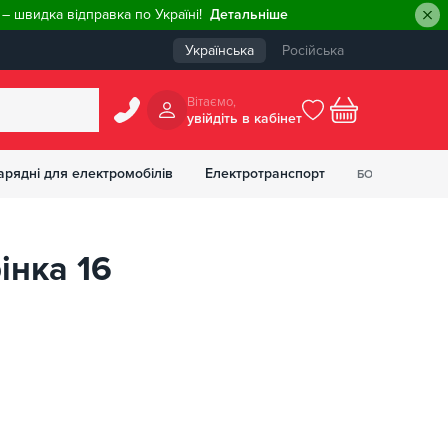
– швидка відправка по Україні!
Детальніше
Українська
Російська
Вiтаємо,
увiйдiть в кабiнет
0
арядні для електромобілів
Електротранспорт
БОНУСІВ
₴
інка 16