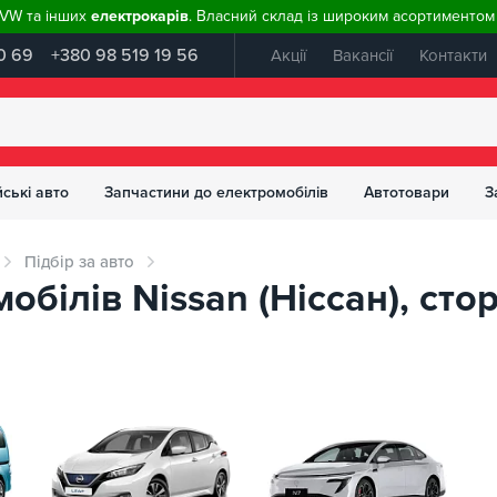
, VW та інших
електрокарів
. Власний склад із широким асортиментом 
0 69
+380 98 519 19 56
Акції
Вакансії
Контакти
ські авто
Запчастини до електромобілів
Автотовари
З
Підбір за авто
білів Nissan (Ніссан), стор