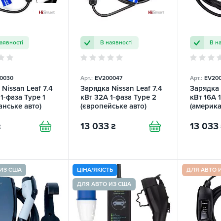
аявності
В наявності
В н
0030
Арт.:
EV200047
Арт.:
EV20
Nissan Leaf 7.4
Зарядка Nissan Leaf 7.4
Зарядка 
1-фаза Type 1
кВт 32A 1-фаза Type 2
кВт 16А 1
анське авто)
(європейське авто)
(америка
HiSmart
Duosida
13 033
13 033
₴
₴
ИЗ США
ЦІНА/ЯКІСТЬ
ДЛЯ АВТО 
ДЛЯ АВТО ИЗ США