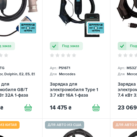
 заказ
Под заказ
Под
TG
Арт.:
PS16T1
Арт.:
MS32
r, Dolphin, E2, E5, E9, Mercedes
Для
Mercedes
Для
Merce
 для
Зарядка для
Зарядка
мобиля GB/T
электромобиля Type 1
электром
Вт 32А 1-фаза
3.7 кВт 16А 1-фаза
7.4 кВт 
 Charger
Portable Smart SPARKS
Mobile S
14 475
23 069
₴
₴
ИЗ КИТАЯ
ДЛЯ АВТО ИЗ США
ДЛЯ АВТО 