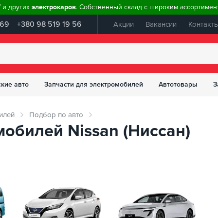
W и других
электрокаров
. Собственный склад с широким ассортимент
 69
+380 98 519 19 56
Акции
Вакансии
Контакт
ские авто
Запчасти для электромобилей
Автотовары
З
илей
Подбор по авто
обилей Nissan (Ниссан)