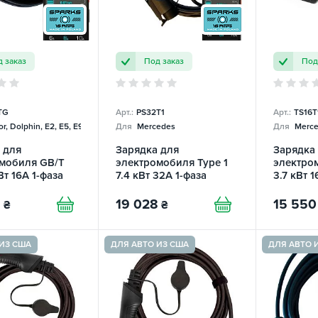
 заказ
Под заказ
Под
TG
Арт.:
PS32T1
Арт.:
TS16T
r, Dolphin, E2, E5, E9, Mercedes
Для
Mercedes
Для
Merce
 для
Зарядка для
Зарядка
мобиля GB/T
электромобиля Type 1
электром
Вт 16А 1-фаза
7.4 кВт 32А 1-фаза
3.7 кВт 1
e Smart SPARKS
Portable Smart SPARKS
Smart S
8
19 028
15 550
₴
₴
ИЗ США
ДЛЯ АВТО ИЗ США
ДЛЯ АВТО 