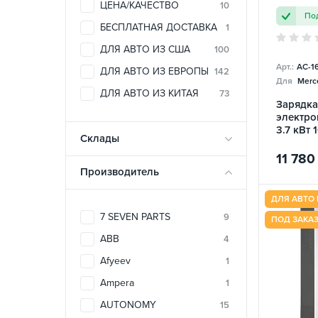
ЦЕНА/КАЧЕСТВО
10
Под
БЕСПЛАТНАЯ ДОСТАВКА
1
ДЛЯ АВТО ИЗ США
100
Арт.:
AC-1
ДЛЯ АВТО ИЗ ЕВРОПЫ
142
Для
Merc
ДЛЯ АВТО ИЗ КИТАЯ
73
Зарядка
электро
3.7 кВт 
Склады
Mobile 
ECOFAC
11 780
Производитель
ДЛЯ АВТО 
7 SEVEN PARTS
9
ПОД ЗАКА
ABB
4
Afyeev
1
Ampera
1
AUTONOMY
15