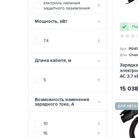
контроль наличия
1
защитного заземления
UACHARGER
155
контроль температуры
1
ZENCAR
9
Мощность, кВт
Под
огнеустойчивый материал
1
корпуса
7.4
1
температурная защита
1
печатной платы
Арт.:
PS16
Для
Chazo
электростатическая
1
Длина кабеля, м
защита
Зарядка
электро
AC 3.7 к
5
1
Portabl
15 03
Возможность изменения
зарядного тока, A
ДЛЯ АВТО 
10
1
16
1