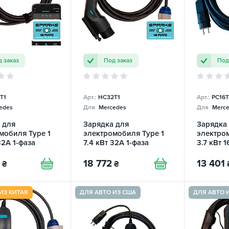
 заказ
Под заказ
Под
T1
Арт.:
HC32T1
Арт.:
PC16T
edes
Для
Mercedes
Для
Merce
 для
Зарядка для
Зарядка
мобиля Type 1
электромобиля Type 1
электром
32А 1-фаза
7.4 кВт 32А 1-фаза
3.7 кВт 1
art SPARKS
Home Charger SPARKS
Portable
18 772
13 401
₴
₴
ИЗ КИТАЯ
ДЛЯ АВТО ИЗ США
ДЛЯ АВТО 