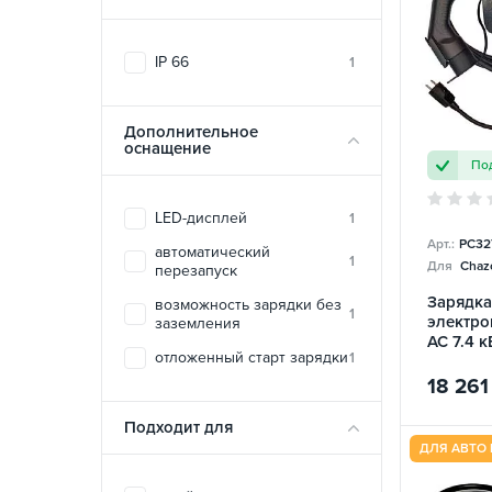
IP 66
1
Дополнительное
оснащение
Под
LED-дисплей
1
Арт.:
PC32
автоматический
1
Для
Chazo
перезапуск
Зарядка
возможность зарядки без
1
электро
заземления
AC 7.4 к
отложенный старт зарядки
1
Portable
SPARKS
18 261
Подходит для
ДЛЯ АВТО 