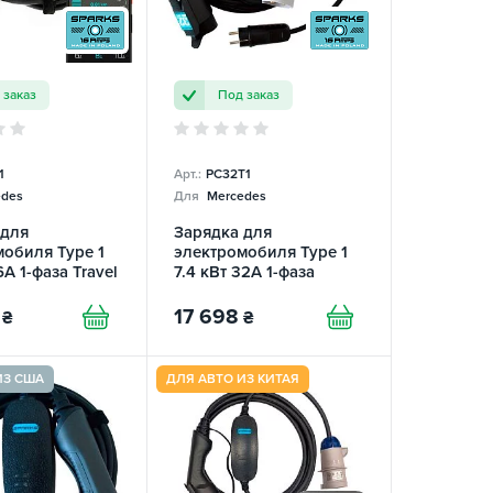
 заказ
Под заказ
1
Арт.:
PC32T1
des
Для
Mercedes
 для
Зарядка для
обиля Type 1
электромобиля Type 1
6А 1-фаза Travel
7.4 кВт 32А 1-фаза
PARKS
Portable Charger
SPARKS
17 698
₴
₴
ИЗ США
ДЛЯ АВТО ИЗ КИТАЯ