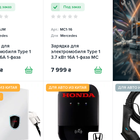
 заказ
Под заказ
6JM
Арт.:
MC1-16
edes
Для
Mercedes
 для
Зарядка для
мобиля Type 1
электромобиля Type 1
16А 1-фаза
3.7 кВт 16А 1-фаза MC
3.5 EFС
MC Mobile TRANS-
TOR
GREEN
7 999
₴
₴
ИЗ КИТАЯ
ДЛЯ АВТО ИЗ КИТАЯ
ДЛЯ АВТО 
З