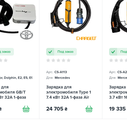
 заказ
Под заказ
Под
Арт.:
CS-A113
Арт.:
CS-A2
r, Dolphin, E2, E5, E9, Mercedes
Для
Mercedes
Для
Merce
 для
Зарядка для
Зарядка
мобиля GB/T
электромобиля Type 1
электро
Вт 32А 1-фаза
7.4 кВт 32A 1-фаза Air
3.7 кВт 1
ChargeU
ChargeU
24 705
19 335
₴
₴