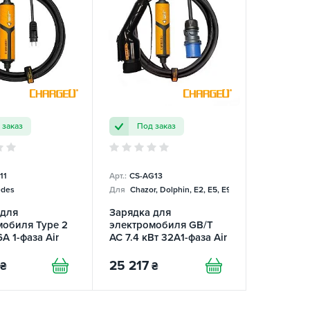
 заказ
Под заказ
11
Арт.:
CS-AG13
des
Для
Chazor, Dolphin, E2, E5, E9, Mercedes
 для
Зарядка для
мобиля Type 2
электромобиля GB/T
6А 1-фаза Air
AC 7.4 кВт 32A1-фаза Air
ChargeU
25 217
₴
₴