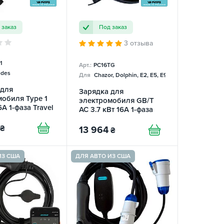
 заказ
Под заказ
3 отзыва
1
Арт.:
PC16TG
des
Для
Chazor, Dolphin, E2, E5, E9, Mercedes
 для
Зарядка для
обиля Type 1
электромобиля GB/T
6А 1-фаза Travel
AC 3.7 кВт 16А 1-фаза
 SPARKS
Portable Charger
SPARKS
₴
13 964
₴
ИЗ США
ДЛЯ АВТО ИЗ США