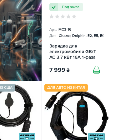
Под заказ
Арт.:
MC3-16
Для
Chazor, Dolphin, E2, E5, E9, Mercedes
Зарядка для
электромобиля GB/T
AC 3.7 кВт 16А 1-фаза
MC Mobile TRANS-
GREEN
7 999
₴
ИЗ США
ДЛЯ АВТО ИЗ КИТАЯ