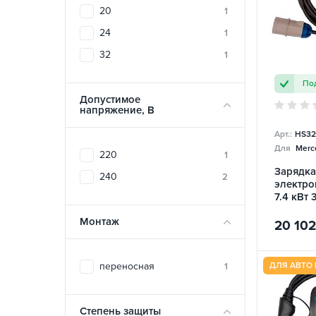
20
1
24
1
32
1
Под
Допустимое
напряжение, В
Арт.:
HS32
Для
Merc
220
1
Зарядка
240
2
электро
7.4 кВт 
Home Sm
Монтаж
20 102
переносная
ДЛЯ АВТО 
1
Степень защиты