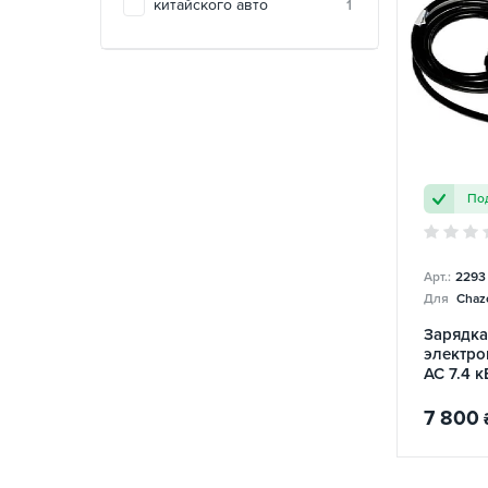
китайского авто
1
Под
Арт.:
2293
Для
Chazo
Зарядка
электро
AC 7.4 к
Toyota
7 800