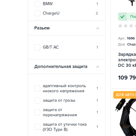
BMW
1
ChargeU
2
Под
DEPOW
2
Разьем
Duosida
5
Арт.:
1696
E-LINE
28
Для
Chazo
GB/T AC
1
ECOFACTOR
11
Зарядка
электро
ElectroS
5
DC 30 к
Дополнительная защита
EVEUS
1
TARY
109 7
FEYREE
43
адаптивный контроль
Green Cell
1
2
низкого напряжения
ДЛЯ АВТО 
HiSmart
6
защита от грозы
1
Ipengen
1
защита от
1
перенапряжения
Octa Energy
9
защита от утечки тока
SPARKS
2
1
(УЗО Type B)
TRANS-GREEN
10