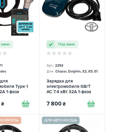
 заказ
Под заказ
T1
Арт.:
2292
des
Для
Chazor, Dolphin, E2, E5, E9, Mercedes
 для
Зарядка для
обиля Type 1
электромобиля GB/T
32А 1-фаза
AC 7.4 кВт 32А 1-фаза
mart SPARKS
Toyota
7 800
₴
₴
ИЗ ЕВРОПЫ
ДЛЯ АВТО ИЗ США