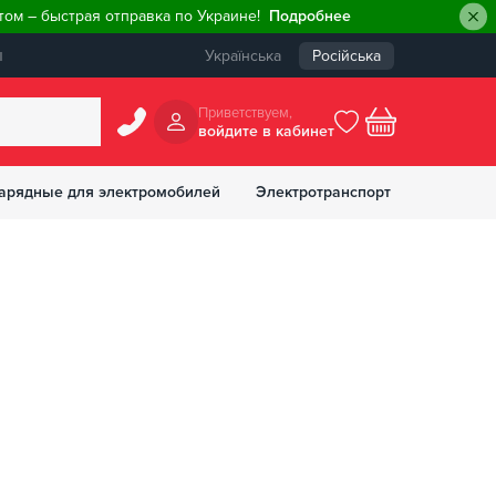
ом – быстрая отправка по Украине!
Подробнее
ы
Українська
Російська
Приветствуем,
войдите в кабинет
арядные для электромобилей
Электротранспорт
БОНУСОВ