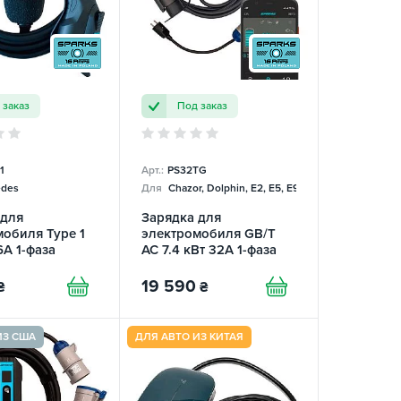
 заказ
Под заказ
1
Арт.:
PS32TG
des
Для
Chazor, Dolphin, E2, E5, E9, Mercedes
 для
Зарядка для
обиля Type 1
электромобиля GB/T
6А 1-фаза
AC 7.4 кВт 32А 1-фаза
 Charge SPARKS
Portable Smart SPARKS
19 590
₴
₴
ИЗ США
ДЛЯ АВТО ИЗ КИТАЯ