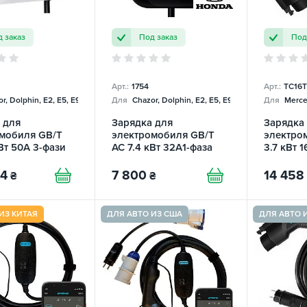
 заказ
Под заказ
Под
Арт.:
1754
Арт.:
TC16T
r, Dolphin, E2, E5, E9, Mercedes
Для
Chazor, Dolphin, E2, E5, E9, Mercedes
Для
Merce
 для
Зарядка для
Зарядка
мобиля GB/T
электромобиля GB/T
электром
Вт 50А 3-фази
AC 7.4 кВт 32A1-фаза
3.7 кВт 1
HONDA
Charger
94
7 800
14 458
₴
₴
ИЗ КИТАЯ
ДЛЯ АВТО ИЗ США
ДЛЯ АВТО 