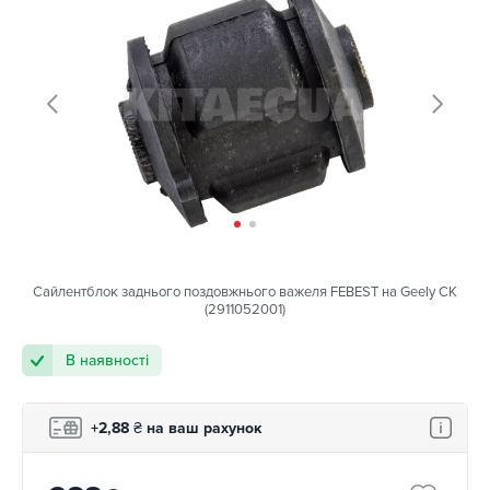
Сайлентблок заднього поздовжнього важеля FEBEST на Geely CK
(2911052001)
В наявності
+2,88
₴
на ваш рахунок