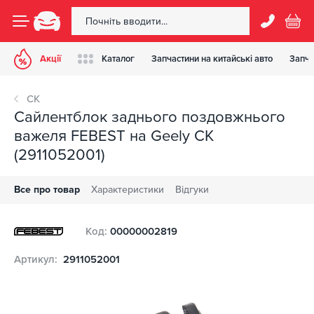
Акції
Каталог
Запчастини на китайські авто
Запча
CK
Сайлентблок заднього поздовжнього
важеля FEBEST на Geely CK
(2911052001)
Все про товар
Характеристики
Відгуки
Код:
00000002819
Артикул:
2911052001