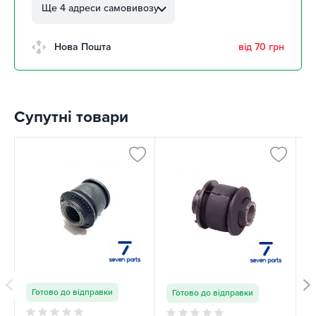
Автолюбителів, 8а
Ще 4 адреси самовивозу
забрати 11 серпня
м. Кропивницький,
Нова Пошта
від 70 грн
Клинцівський авторинок
забрати 11 серпня
м. Київ, пр. Миколи Бажана, 26
забрати 11 серпня
Супутні товари
м. Київ, вул. Остафія
Дашкевича, 15
забрати 11 серпня
К
Готово до відправки
Готово до відправки