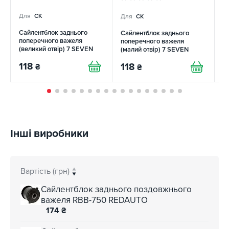
Для
CK
Для
CK
Д
Сайлентблок заднього
Сайлентблок заднього
С
поперечного важеля
поперечного важеля
в
(великий отвір) 7 SEVEN
(малий отвір) 7 SEVEN
P
PARTS
PARTS
118
118
1
₴
₴
Інші виробники
Вартість (грн)
Сайлентблок заднього поздовжнього
важеля RBB-750 REDAUTO
174
₴