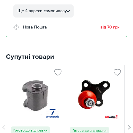
м. Кропивницький, вул.
Автолюбителів, 8а
Ще 4 адреси самовивозу
4 шт
м. Кропивницький,
Нова Пошта
від 70 грн
Клинцівський авторинок
4 шт
м. Київ, пр. Миколи Бажана, 26
4 шт
Супутні товари
м. Київ, вул. Остафія
Дашкевича, 15
8 шт
Готово до відправки
Готово до відправки