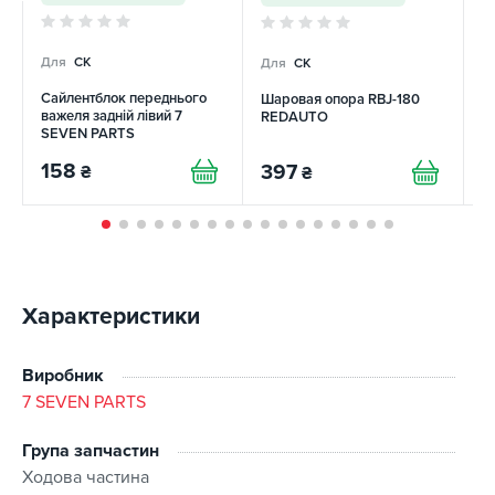
Для
CK
Для
CK
Д
Сайлентблок переднього
Шаровая опора RBJ-180
М
важеля задній лівий 7
REDAUTO
W
SEVEN PARTS
158
397
1
₴
₴
Характеристики
Виробник
7 SEVEN PARTS
Група запчастин
Ходова частина