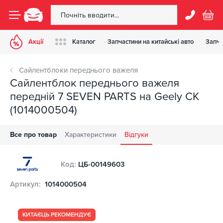
Акції
Каталог
Запчастини на китайські авто
Запча
Сайлентблоки переднього важеля
Сайлентблок переднього важеля
передній 7 SEVEN PARTS на Geely CK
(1014000504)
Все про товар
Характеристики
Відгуки
Код:
ЦБ-00149603
Артикул:
1014000504
КИТАЄЦЬ РЕКОМЕНДУЄ