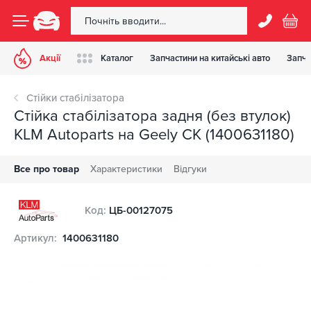
Акції
Каталог
Запчастини на китайські авто
Запча
Стійки стабілізатора
Стійка стабілізатора задня (без втулок)
KLM Autoparts на Geely CK (1400631180)
Все про товар
Характеристики
Відгуки
Код:
ЦБ-00127075
Артикул:
1400631180