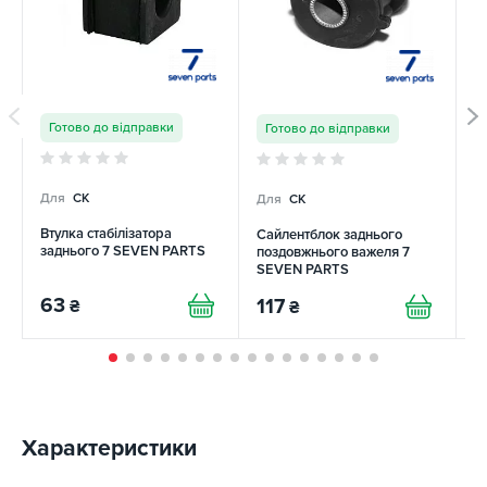
Готово до відправки
Готово до відправки
Для
CK
Для
CK
Д
Втулка стабілізатора
Сайлентблок заднього
С
заднього 7 SEVEN PARTS
поздовжнього важеля 7
п
SEVEN PARTS
U
63
117
1
₴
₴
Характеристики