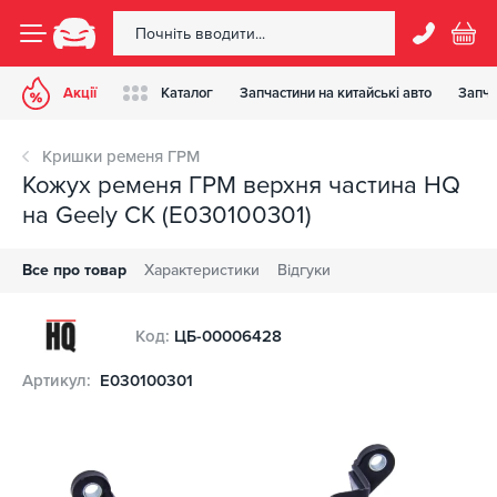
Акції
Каталог
Запчастини на китайські авто
Запча
Кришки ременя ГРМ
Кожух ременя ГРМ верхня частина HQ
на Geely CK (E030100301)
Все про товар
Характеристики
Відгуки
Код:
ЦБ-00006428
Артикул:
E030100301