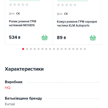
Для
CK
Для
CK
Д
Ролик ременя ГРМ
Кожух ременя ГРМ середня
К
натяжний MOGEN
частина KLM Autoparts
ч
534
89
9
₴
₴
Характеристики
Виробник
HQ
Батьківщина бренду
Китай