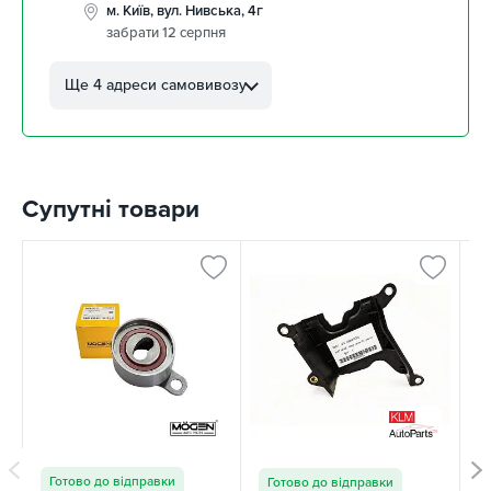
м. Київ, вул. Нивська, 4г
забрати 12 серпня
м. Кропивницький, вул.
Автолюбителів, 8а
Ще 4 адреси самовивозу
забрати 12 серпня
м. Кропивницький,
Клинцівський авторинок
забрати 12 серпня
Супутні товари
м. Київ, пр. Миколи Бажана, 26
забрати 12 серпня
м. Київ, вул. Остафія
Дашкевича, 15
забрати 12 серпня
Готово до відправки
Готово до відправки