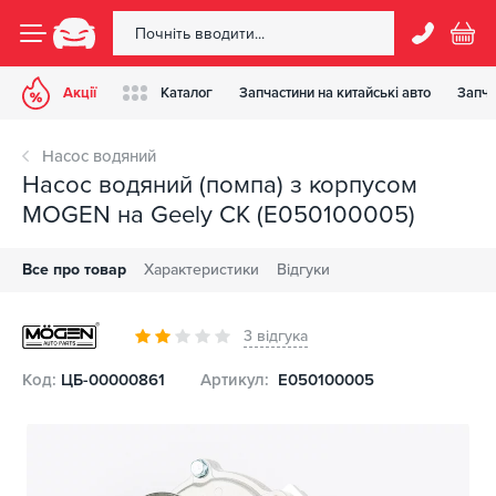
Акції
Каталог
Запчастини на китайські авто
Запча
Насос водяний
Насос водяний (помпа) з корпусом
MOGEN на Geely CK (E050100005)
Все про товар
Характеристики
Відгуки
3 відгука
Код:
ЦБ-00000861
Артикул:
E050100005