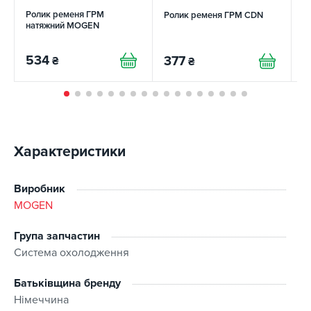
Ролик ременя ГРМ
Ролик ременя ГРМ CDN
Р
натяжний MOGEN
н
R
534
377
₴
₴
5
Характеристики
Виробник
MOGEN
Група запчастин
Система охолодження
Батьківщина бренду
Німеччина