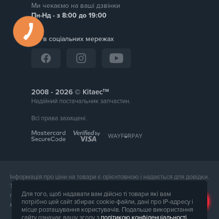
Ми чекаємо на ваші дзвінки
Пн-Нд - з 8:00 до 19:00
Ми в соціальних мережах
тм
2008 -
© Kitaec
Надійний постачальник запчастин.
Всі права захищені.
Інформація про ціни на товари є орієнтовною і надається для довідки.
Точна вартість товару буде названа менеджером магазину при
Для того, щоб надавати вам дійсно ті товари які вам
підтвердження замовлення. Зовнішній вигляд і комплектація товару
потрібно цей сайт збирає cookie-файли, дані про IP-адресу і
може відрізнятися від його фотографії.
місце розташування користувачів. Подальше використання
сайту означає вашу згоду з
політикою конфіденціальності
.